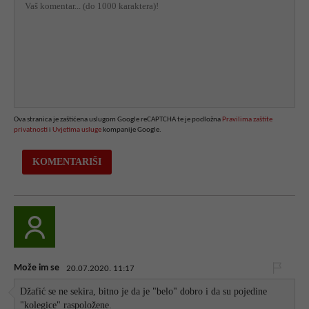
Ova stranica je zaštićena uslugom Google reCAPTCHA te je podložna
Pravilima zaštite
privatnosti
i
Uvjetima usluge
kompanije Google.
Može im se
20.07.2020. 11:17
Džafić se ne sekira, bitno je da je "belo" dobro i da su pojedine
"kolegice" raspoložene.