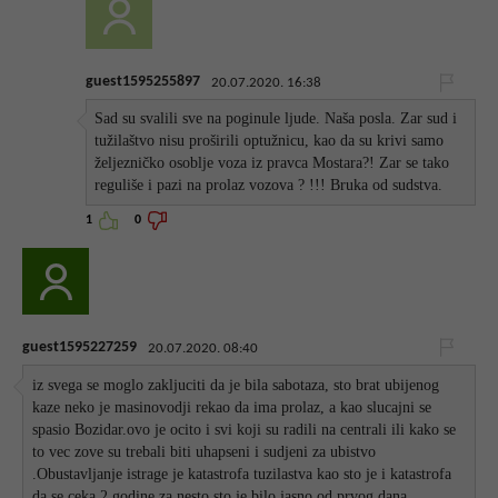
guest1595255897
20.07.2020. 16:38
Sad su svalili sve na poginule ljude. Naša posla. Zar sud i
tužilaštvo nisu proširili optužnicu, kao da su krivi samo
željezničko osoblje voza iz pravca Mostara?! Zar se tako
reguliše i pazi na prolaz vozova ? !!! Bruka od sudstva.
1
0
guest1595227259
20.07.2020. 08:40
iz svega se moglo zakljuciti da je bila sabotaza, sto brat ubijenog
kaze neko je masinovodji rekao da ima prolaz, a kao slucajni se
spasio Bozidar.ovo je ocito i svi koji su radili na centrali ili kako se
to vec zove su trebali biti uhapseni i sudjeni za ubistvo
.Obustavljanje istrage je katastrofa tuzilastva kao sto je i katastrofa
da se ceka 2 godine za nesto sto je bilo jasno od prvog dana