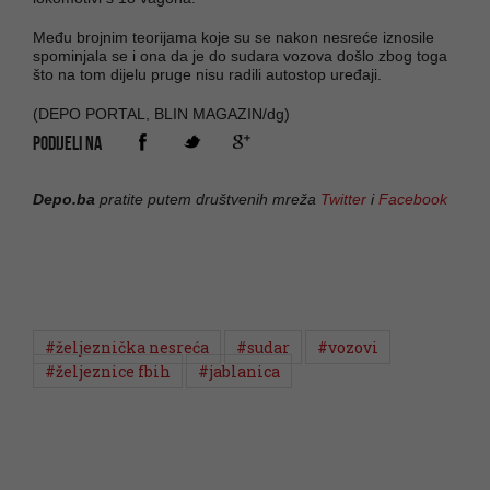
Među brojnim teorijama koje su se nakon nesreće iznosile
spominjala se i ona da je do sudara vozova došlo zbog toga
što na tom dijelu pruge nisu radili autostop uređaji.
(DEPO PORTAL, BLIN MAGAZIN/dg)
PODIJELI NA
Depo.ba
pratite putem društvenih mreža
Twitter
i
Facebook
#željeznička nesreća
#sudar
#vozovi
#željeznice fbih
#jablanica