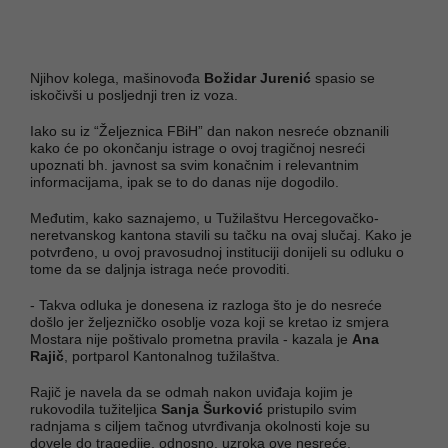
Njihov kolega, mašinovođa
Božidar Jurenić
spasio se
iskočivši u posljednji tren iz voza.
Iako su iz “Željeznica FBiH” dan nakon nesreće obznanili
kako će po okončanju istrage o ovoj tragičnoj nesreći
upoznati bh. javnost sa svim konačnim i relevantnim
informacijama, ipak se to do danas nije dogodilo.
Međutim, kako saznajemo, u Tužilaštvu Hercegovačko-
neretvanskog kantona stavili su tačku na ovaj slučaj. Kako je
potvrđeno, u ovoj pravosudnoj instituciji donijeli su odluku o
tome da se daljnja istraga neće provoditi.
- Takva odluka je donesena iz razloga što je do nesreće
došlo jer željezničko osoblje voza koji se kretao iz smjera
Mostara nije poštivalo prometna pravila - kazala je
Ana
Rajič
, portparol Kantonalnog tužilaštva.
Rajič je navela da se odmah nakon uviđaja kojim je
rukovodila tužiteljica
Sanja Šurković
pristupilo svim
radnjama s ciljem tačnog utvrđivanja okolnosti koje su
dovele do tragedije, odnosno, uzroka ove nesreće.