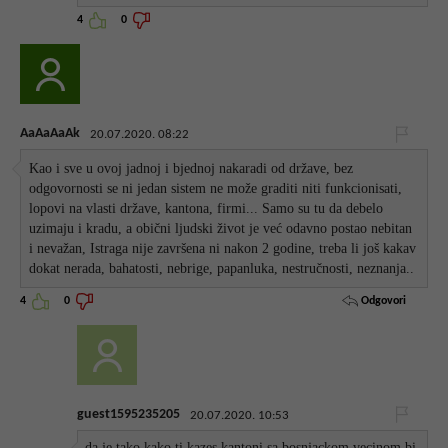
4
0
AaAaAaAk
20.07.2020. 08:22
Kao i sve u ovoj jadnoj i bjednoj nakaradi od države, bez
odgovornosti se ni jedan sistem ne može graditi niti funkcionisati,
lopovi na vlasti države, kantona, firmi... Samo su tu da debelo
uzimaju i kradu, a obični ljudski život je već odavno postao nebitan
i nevažan, Istraga nije završena ni nakon 2 godine, treba li još kakav
dokat nerada, bahatosti, nebrige, papanluka, nestručnosti, neznanja..
Odgovori
4
0
guest1595235205
20.07.2020. 10:53
da je tako kako ti kazes kantoni sa bosnjackom vecinom bi