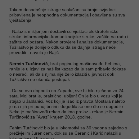
Tokom dosadašnje istrage saslušani su brojni svjedoci,
pribavljena je neophodna dokumentacija i obavljena su sva
vještačenja.
- Nalaz s mišljenjem dostavili su vještaci elektrotehničke
struke, informacijsko-komunikacijske struke, zaštite na radu i
zaštite od požara. Nakon provjere i analize dokumentacije,
Tužilaštvo je donijelo odluku da se daljnja istraga neće
provoditi - navela je Rajič.
Nermin Turčinović
, brat poginulog mašinovođe Fehima,
ranije je u izjavi za naš list kazao da je sam pribavio dokaze
o nesreći, ali da s njima nije želio izlaziti u javnost dok
Tužilaštvo ne okonča postupak.
- Da se ovo dogodilo na Zapadu, sve bi bilo riješeno za 24
sata. Moj brat je, praktično, ubijen! On je bio u vozu koji je
stajao u Jablanici. Voz koji je išao iz pravca Mostara naletio
je na njih pri punoj brzini i dogodilo se ono što se dogodilo.
Neko je mašinovođi rekao da ima prolaz - rekao je Nermin
Turčinović za “Avaz” krajem 2018. godine.
Fehim Turčinović bio je u lokomotivi sa 36 vagona zajedno s
preživjelim Jurenićem, dok su se Ćeranić i Karić nalazili u
lokomotivi s 18 vagona.