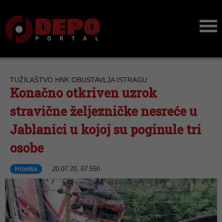
TUŽILAŠTVO HNK OBUSTAVLJA ISTRAGU
Konačno otkriven uzrok
stravične željezničke nesreće u
Jablanici u kojoj su poginule tri
osobe
20.07.20, 07:55h
Hronika