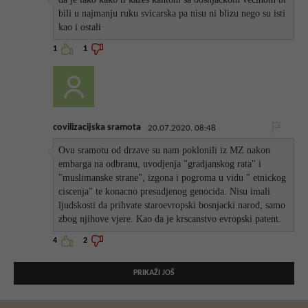
bili u najmanju ruku svicarska pa nisu ni blizu nego su isti
kao i ostali
1
1
covilizacijska sramota
20.07.2020. 08:48
Ovu sramotu od drzave su nam poklonili iz MZ nakon
embarga na odbranu, uvodjenja "gradjanskog rata" i
"muslimanske strane", izgona i pogroma u vidu " etnickog
ciscenja" te konacno presudjenog genocida. Nisu imali
ljudskosti da prihvate staroevropski bosnjacki narod, samo
zbog njihove vjere. Kao da je krscanstvo evropski patent.
4
2
PRIKAŽI JOŠ