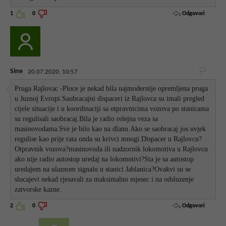
Odgovori
1
0
Sine
20.07.2020. 10:57
Pruga Rajlovac -Ploce je nekad bila najmodernije opremljena pruga
u Juznoj Evropi.Saobracajni dispaceri iz Rajlovca su imali pregled
cijele situacije i u koordinaciji sa otpravnicima vozova po stanicama
su regulisali saobracaj.Bila je radio relejna veza sa
masinovodama.Sve je bilo kao na dlanu.Ako se saobracaj jos uvjek
regulise kao prije rata onda su krivci mnogi.Dispacer u Rajlovcu?
Otpravnik vozova?masinovoda ili nadzornik lokomotiva u Rajlovcu
ako nije radio autostop uredaj na lokomotivi?Sta je sa autostop
uredajem na ulaznom signalu u stanici Jablanica?Ovakvi su se
slucajevi nekad rjesavali za maksimalno mjesec i na odsluzenje
zatvorske kazne.
Odgovori
2
0