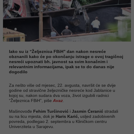
Iako su iz “Željeznica FBiH” dan nakon nesreće
obznanili kako će po okončanju istrage o ovoj tragičnoj
nesreći upoznati bh. javnost sa svim konačnim i
relevantnim informacijama, ipak se to do danas nije
dogodilo
Za nešto više od mjesec, 22. avgusta, navršit će se dvije
godine od stravične željezničke nesreće kod Jablanice u
kojoj su, nakon sudara dva voza, život izgubili radnici
“Željeznica FBiH”, piše
Avaz
.
Mašinovođe
Fehim Turčinović
i
Jasmin Ćeranić
stradali
su na licu mjesta, dok je
Haris Karić,
usljed zadobivenih
povreda, podlegao 2. septembra u Kliničkom centru
Univerziteta u Sarajevu.