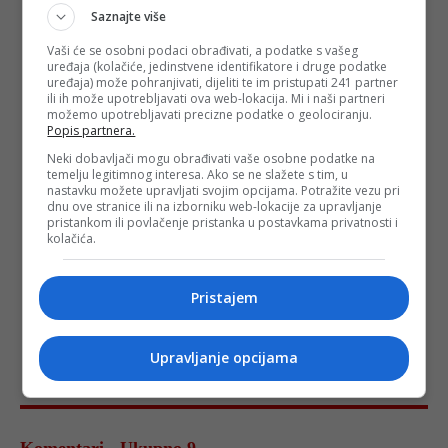
Saznajte više
Vaši će se osobni podaci obrađivati, a podatke s vašeg
uređaja (kolačiće, jedinstvene identifikatore i druge podatke
uređaja) može pohranjivati, dijeliti te im pristupati 241 partner
ili ih može upotrebljavati ova web-lokacija. Mi i naši partneri
možemo upotrebljavati precizne podatke o geolociranju.
Popis partnera.
Neki dobavljači mogu obrađivati vaše osobne podatke na
temelju legitimnog interesa. Ako se ne slažete s tim, u
nastavku možete upravljati svojim opcijama. Potražite vezu pri
dnu ove stranice ili na izborniku web-lokacije za upravljanje
pristankom ili povlačenje pristanka u postavkama privatnosti i
kolačića.
Pristajem
Upravljanje opcijama
Komentari - Ukupno 9