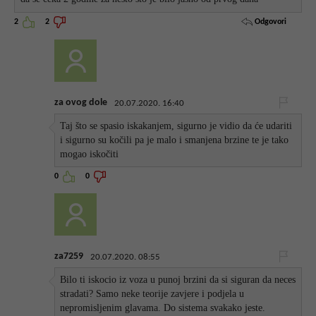
Odgovori
2
2
za ovog dole
20.07.2020. 16:40
Taj što se spasio iskakanjem, sigurno je vidio da će udariti
i sigurno su kočili pa je malo i smanjena brzine te je tako
mogao iskočiti
0
0
za7259
20.07.2020. 08:55
Bilo ti iskocio iz voza u punoj brzini da si siguran da neces
stradati? Samo neke teorije zavjere i podjela u
nepromisljenim glavama. Do sistema svakako jeste.