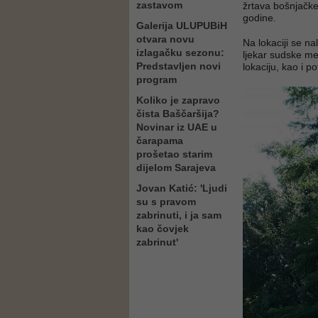
zastavom
žrtava bošnjačke
godine.
Galerija ULUPUBiH
otvara novu
Na lokaciji se na
izlagačku sezonu:
ljekar sudske me
Predstavljen novi
lokaciju, kao i p
program
Koliko je zapravo
čista Baščaršija?
Novinar iz UAE u
čarapama
prošetao starim
dijelom Sarajeva
Jovan Katić: 'Ljudi
su s pravom
zabrinuti, i ja sam
kao čovjek
zabrinut'