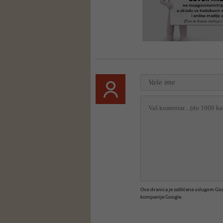
Ova stranica je zaštićena uslugom G
kompanije Google.