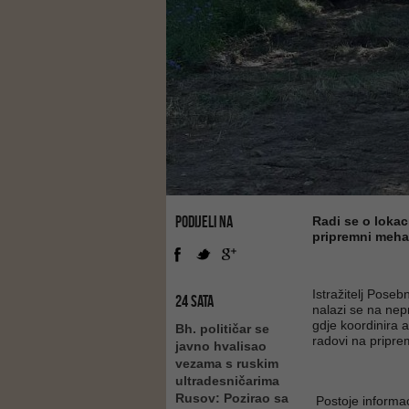
PODIJELI NA
Radi se o lokac
pripremni meha
Istražitelj Poseb
24 SATA
nalazi se na nep
gdje koordinira a
Bh. političar se
radovi na pripre
javno hvalisao
vezama s ruskim
ultradesničarima
Rusov: Pozirao sa
Postoje informa