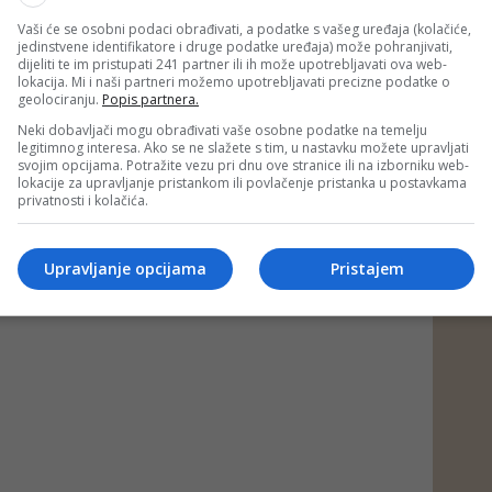
Vaši će se osobni podaci obrađivati, a podatke s vašeg uređaja (kolačiće,
jedinstvene identifikatore i druge podatke uređaja) može pohranjivati,
dijeliti te im pristupati 241 partner ili ih može upotrebljavati ova web-
lokacija. Mi i naši partneri možemo upotrebljavati precizne podatke o
geolociranju.
Popis partnera.
Neki dobavljači mogu obrađivati vaše osobne podatke na temelju
legitimnog interesa. Ako se ne slažete s tim, u nastavku možete upravljati
svojim opcijama. Potražite vezu pri dnu ove stranice ili na izborniku web-
lokacije za upravljanje pristankom ili povlačenje pristanka u postavkama
privatnosti i kolačića.
Upravljanje opcijama
Pristajem