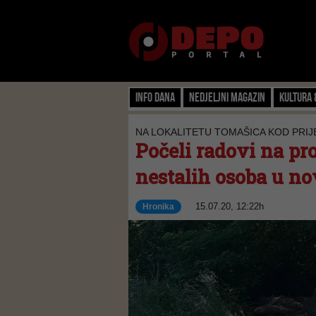
Info dana
Nedjeljni magazin
Kultura 
NA LOKALITETU TOMAŠICA KOD PRI
Počeli radovi na pr
nestalih osoba u no
15.07.20, 12:22h
Hronika