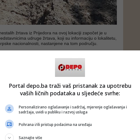
estalih žrtava iz Prijedora na ovoj lokaciji započet je u
redstavnicima udruge žrtava, koji su informaciju o lokalitetu,
srpske nacionalnosti, nastanjene na tom području.
 pripremi i ekshumaciji nastavit će se i u narednim
 je iz Tužiteljstva BiH.
BLIN MAGAZIN/ad)
 putem društvenih mreža
Twitter
i
Facebook
Portal depo.ba traži vaš pristanak za upotrebu
vaših ličnih podataka u sljedeće svrhe:
#prijedor
#ekshumacija
#žrtve
#nestale
Personalizirano oglašavanje i sadržaj, mjerenje oglašavanja i
in
#ratni zločin
#tužiteljstvo bih
sadržaja, uvidi u publiku i razvoj usluga
Pohrana i/ili pristup podacima na uređaju
Saznajte više