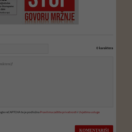
0
karaktera
oogle reCAPTCHA te je podložna
Pravilima zaštite privatnosti
i
Uvjetima usluge