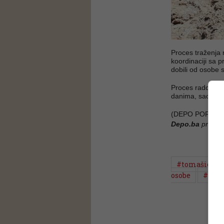
Proces traženja n
koordinaciji sa p
dobili od osobe 
Proces radova na
danima, saopšteno
(DEPO PORTAL/
Depo.ba
pratite
#tomašica
osobe
#zloč