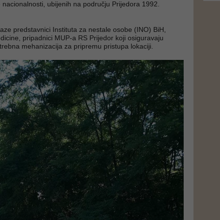
 nacionalnosti, ubijenih na području Prijedora 1992.
laze predstavnici Instituta za nestale osobe (INO) BiH,
dicine, pripadnici MUP-a RS Prijedor koji osiguravaju
otrebna mehanizacija za pripremu pristupa lokaciji.