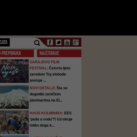
SATA
O PREPORUKA
NAJČITANIJE
SARAJEVO FILM
FESTIVAL:
Četvrto ljeto
zaredom Trg slobode
postaje ...
NOVI DETALJI:
Šta se
dogodilo zeničkim
planinarima na El...
HAOS KULMINIRA:
EES
'pada u vodu'?! Uzrokuje
toliko duga k...