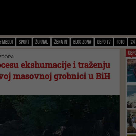
& Mediji
Sport
Žurnal
Žena IN
Blog zona
Depo TV
FOTO
24 
DEP
JEDORA
ocesu ekshumacije i traženju
voj masovnoj grobnici u BiH