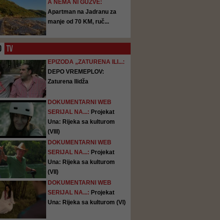
A NEMA NI GUŽVE:
Apartman na Jadranu za
manje od 70 KM, ruč...
O
TV
EPIZODA „ZATURENA ILI...:
DEPO VREMEPLOV:
Zaturena Ilidža
DOKUMENTARNI WEB
SERIJAL NA...:
Projekat
Una: Rijeka sa kulturom
(VIII)
DOKUMENTARNI WEB
SERIJAL NA...:
Projekat
Una: Rijeka sa kulturom
(VII)
DOKUMENTARNI WEB
SERIJAL NA...:
Projekat
Una: Rijeka sa kulturom (VI)