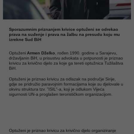
Sporazumnim priznanjem krivice optuženi se odrekao
prava na suđenje i prava na žalbu na presudu koju mu
izrekne Sud BiH
Optuženi
Armen Dželko
, rođen 1990. godine u Sarajevu,
državljanin BiH, u prisustvu advokata u potpunosti je priznao
krivicu za krivično djelo za koje ga tereti optužnica Tužilaštva
BiH.
Optuženi je priznao krivicu za odlazak na područje Sirije,
gdje se pridružio paravojnim formacijama koje su djelovale u
okviru struktura tzv. ”ISIL“-a, koji je odlukom Vijeća
sigurnosti UN-a proglašen terorističkom organizacijom.
Optuženi je priznao krivicu za krivično djelo organiziranje