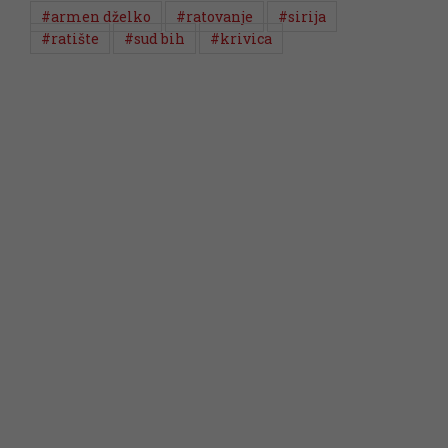
#armen dželko
#ratovanje
#sirija
#ratište
#sud bih
#krivica