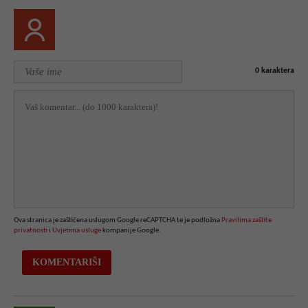
0
karaktera
Ova stranica je zaštićena uslugom Google reCAPTCHA te je podložna
Pravilima zaštite
privatnosti
i
Uvjetima usluge
kompanije Google.