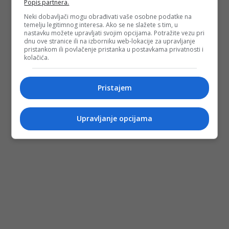
Popis partnera.
Neki dobavljači mogu obrađivati vaše osobne podatke na
temelju legitimnog interesa. Ako se ne slažete s tim, u
nastavku možete upravljati svojim opcijama. Potražite vezu pri
dnu ove stranice ili na izborniku web-lokacije za upravljanje
pristankom ili povlačenje pristanka u postavkama privatnosti i
kolačića.
Pristajem
Upravljanje opcijama