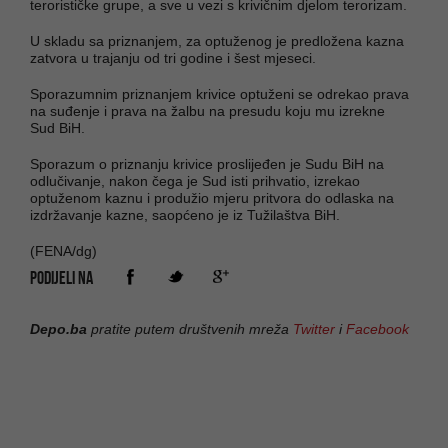
terorističke grupe, a sve u vezi s krivičnim djelom terorizam.
U skladu sa priznanjem, za optuženog je predložena kazna
zatvora u trajanju od tri godine i šest mjeseci.
Sporazumnim priznanjem krivice optuženi se odrekao prava
na suđenje i prava na žalbu na presudu koju mu izrekne
Sud BiH.
Sporazum o priznanju krivice proslijeđen je Sudu BiH na
odlučivanje, nakon čega je Sud isti prihvatio, izrekao
optuženom kaznu i produžio mjeru pritvora do odlaska na
izdržavanje kazne, saopćeno je iz Tužilaštva BiH.
(FENA/dg)
PODIJELI NA
Depo.ba
pratite putem društvenih mreža
Twitter
i
Facebook