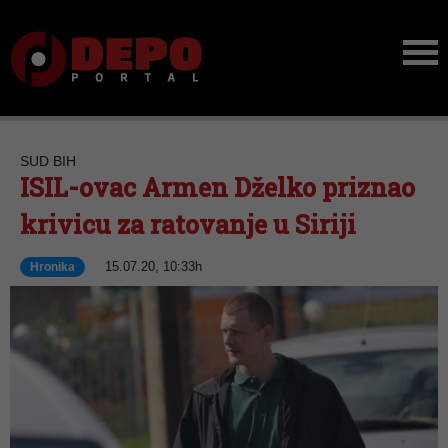
SUD BIH
ISIL-ovac Armen Dželko priznao
krivicu za ratovanje u Siriji
15.07.20, 10:33h
Hronika