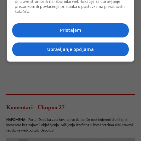
dnu ove stranice ili na izborniku web-lokacije za upravljanje
pristankom ili povlačenje pristanka u postavkama privatnosti i
kolačića.
Pristajem
Upravljanje opcijama
Komentari - Ukupno 27
NAPOMENA
- Portal Depo.ba zadržava pravo da obriše neprimjereni dio ili cijeli
komentar bez najave i objašnjenja. Mišljenja iznešena u komentarima nisu stavovi
redakcije web portala Depo.ba!