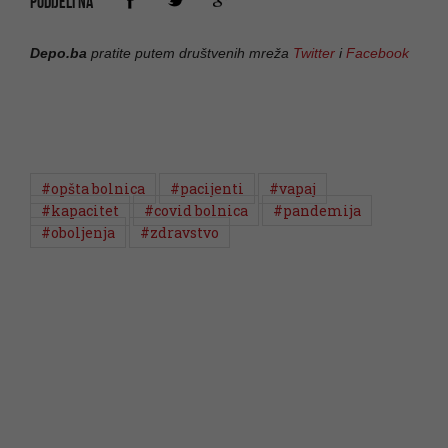
PODIJELI NA
Depo.ba
pratite putem društvenih mreža
Twitter
i
Facebook
#opšta bolnica
#pacijenti
#vapaj
#kapacitet
#covid bolnica
#pandemija
#oboljenja
#zdravstvo