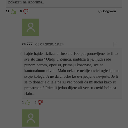
pokazati na izborima..
Odgovori
11
0
za 777
05.07.2020. 19:24
hajde hajde...izlizane floskule 100 put ponovljene. Je li to
sve sto znas? Otidji u Zenicu, najbliza ti je, ljudi rade
punom parom, operisu, primaju koronase, sve na
kantonalnom nivou. Malo neka se nehljebovici ugledaju na
svoje kolege. A ne da chuche ko uvrijedjene nevjeste. Je li
se to donacije dijele pa su vec poceli da mjauchu kako su
prenatrpani? Primili jedno dijete ali vec su covid bolnica.
Halo...
1
3