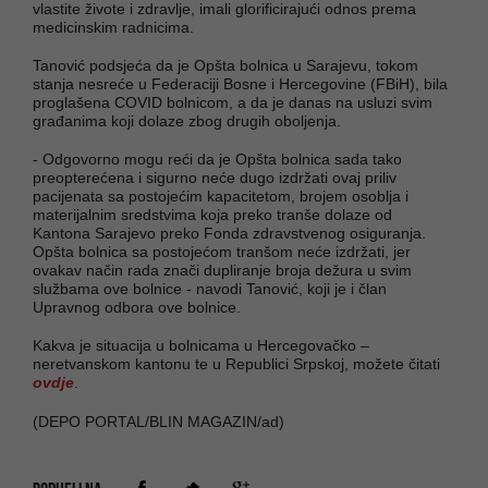
vlastite živote i zdravlje, imali glorificirajući odnos prema
medicinskim radnicima.
Tanović podsjeća da je Opšta bolnica u Sarajevu, tokom
stanja nesreće u Federaciji Bosne i Hercegovine (FBiH), bila
proglašena COVID bolnicom, a da je danas na usluzi svim
građanima koji dolaze zbog drugih oboljenja.
- Odgovorno mogu reći da je Opšta bolnica sada tako
preopterećena i sigurno neće dugo izdržati ovaj priliv
pacijenata sa postojećim kapacitetom, brojem osoblja i
materijalnim sredstvima koja preko tranše dolaze od
Kantona Sarajevo preko Fonda zdravstvenog osiguranja.
Opšta bolnica sa postojećom tranšom neće izdržati, jer
ovakav način rada znači dupliranje broja dežura u svim
službama ove bolnice - navodi Tanović, koji je i član
Upravnog odbora ove bolnice.
Kakva je situacija u bolnicama u Hercegovačko –
neretvanskom kantonu te u Republici Srpskoj, možete čitati
ovdje
.
(DEPO PORTAL/BLIN MAGAZIN/ad)