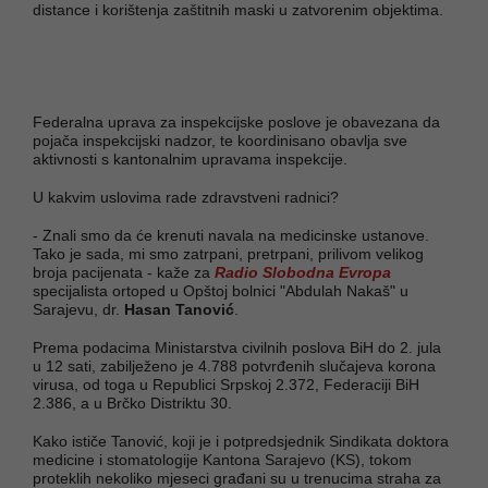
distance i korištenja zaštitnih maski u zatvorenim objektima.
Federalna uprava za inspekcijske poslove je obavezana da
pojača inspekcijski nadzor, te koordinisano obavlja sve
aktivnosti s kantonalnim upravama inspekcije.
U kakvim uslovima rade zdravstveni radnici?
- Znali smo da će krenuti navala na medicinske ustanove.
Tako je sada, mi smo zatrpani, pretrpani, prilivom velikog
broja pacijenata - kaže za
Radio Slobodna Evropa
specijalista ortoped u Opštoj bolnici "Abdulah Nakaš" u
Sarajevu, dr.
Hasan Tanović
.
Prema podacima Ministarstva civilnih poslova BiH do 2. jula
u 12 sati, zabilježeno je 4.788 potvrđenih slučajeva korona
virusa, od toga u Republici Srpskoj 2.372, Federaciji BiH
2.386, a u Brčko Distriktu 30.
Kako ističe Tanović, koji je i potpredsjednik Sindikata doktora
medicine i stomatologije Kantona Sarajevo (KS), tokom
proteklih nekoliko mjeseci građani su u trenucima straha za