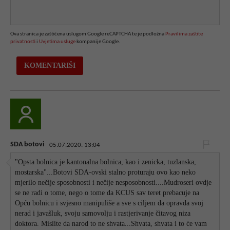
Ova stranica je zaštićena uslugom Google reCAPTCHA te je podložna
Pravilima zaštite
privatnosti
i
Uvjetima usluge
kompanije Google.
SDA botovi
05.07.2020. 13:04
"Opsta bolnica je kantonalna bolnica, kao i zenicka, tuzlanska,
mostarska"...Botovi SDA-ovski stalno proturaju ovo kao neko
mjerilo nečije sposobnosti i nečije nesposobnosti....Mudroseri ovdje
se ne radi o tome, nego o tome da KCUS sav teret prebacuje na
Opću bolnicu i svjesno manipuliše a sve s ciljem da opravda svoj
nerad i javašluk, svoju samovolju i rastjerivanje čitavog niza
doktora. Mislite da narod to ne shvata...Shvata, shvata i to će vam