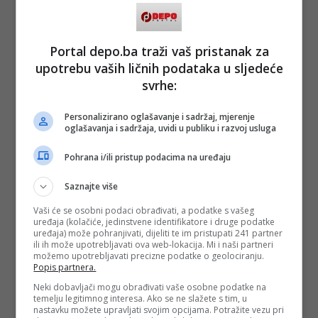
Portal depo.ba traži vaš pristanak za
upotrebu vaših ličnih podataka u sljedeće
svrhe:
Personalizirano oglašavanje i sadržaj, mjerenje
oglašavanja i sadržaja, uvidi u publiku i razvoj usluga
Pohrana i/ili pristup podacima na uređaju
Saznajte više
Vaši će se osobni podaci obrađivati, a podatke s vašeg
uređaja (kolačiće, jedinstvene identifikatore i druge podatke
uređaja) može pohranjivati, dijeliti te im pristupati 241 partner
ili ih može upotrebljavati ova web-lokacija. Mi i naši partneri
možemo upotrebljavati precizne podatke o geolociranju.
Popis partnera.
Neki dobavljači mogu obrađivati vaše osobne podatke na
temelju legitimnog interesa. Ako se ne slažete s tim, u
nastavku možete upravljati svojim opcijama. Potražite vezu pri