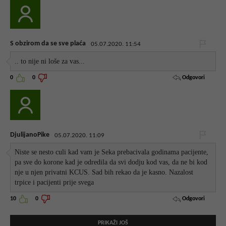
S obzirom da se sve plaća
05.07.2020. 11:54
.. to nije ni loše za vas...
Odgovori
0
0
DjulijanoPike
05.07.2020. 11:09
Niste se nesto culi kad vam je Seka prebacivala godinama pacijente,
pa sve do korone kad je odredila da svi dodju kod vas, da ne bi kod
nje u njen privatni KCUS. Sad bih rekao da je kasno. Nazalost
trpice i pacijenti prije svega
Odgovori
10
0
PRIKAŽI JOŠ