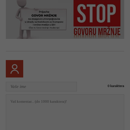
0
karaktera