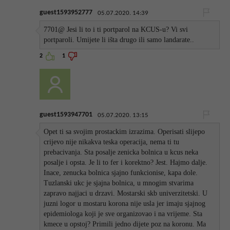
guest1593952777
05.07.2020. 14:39
7701@ Jesi li to i ti portparol na KCUS-u? Vi svi
portparoli. Umijete li išta drugo ili samo landarate..
2
1
guest1593947701
05.07.2020. 13:15
Opet ti sa svojim prostackim izrazima. Operisati slijepo
crijevo nije nikakva teska operacija, nema ti tu
prebacivanja. Sta posalje zenicka bolnica u kcus neka
posalje i opsta. Je li to fer i korektno? Jest. Hajmo dalje.
Inace, zenucka bolnica sjajno funkcionise, kapa dole.
Tuzlanski ukc je sjajna bolnica, u mnogim stvarima
zapravo najjaci u drzavi. Mostarski skb univerzitetski. U
juzni logor u mostaru korona nije usla jer imaju sjajnog
epidemiologa koji je sve organizovao i na vrijeme. Sta
kmece u opstoj? Primili jedno dijete poz na koronu. Ma