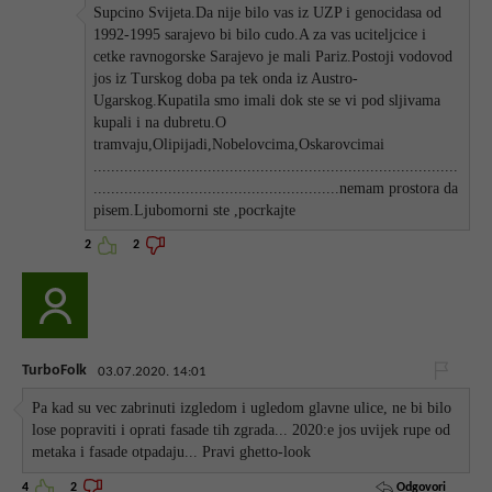
Supcino Svijeta.Da nije bilo vas iz UZP i genocidasa od
1992-1995 sarajevo bi bilo cudo.A za vas uciteljcice i
cetke ravnogorske Sarajevo je mali Pariz.Postoji vodovod
jos iz Turskog doba pa tek onda iz Austro-
Ugarskog.Kupatila smo imali dok ste se vi pod sljivama
kupali i na dubretu.O
tramvaju,Olipijadi,Nobelovcima,Oskarovcimai
...................................................................................
........................................................nemam prostora da
pisem.Ljubomorni ste ,pocrkajte
2
2
TurboFolk
03.07.2020. 14:01
Pa kad su vec zabrinuti izgledom i ugledom glavne ulice, ne bi bilo
lose popraviti i oprati fasade tih zgrada... 2020:e jos uvijek rupe od
metaka i fasade otpadaju... Pravi ghetto-look
Odgovori
4
2