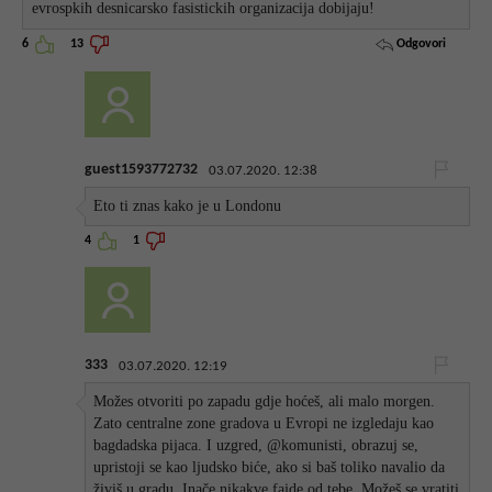
evrospkih desnicarsko fasistickih organizacija dobijaju!
Odgovori
6
13
guest1593772732
03.07.2020. 12:38
Eto ti znas kako je u Londonu
4
1
333
03.07.2020. 12:19
Možes otvoriti po zapadu gdje hoćeš, ali malo morgen.
Zato centralne zone gradova u Evropi ne izgledaju kao
bagdadska pijaca. I uzgred, @komunisti, obrazuj se,
upristoji se kao ljudsko biće, ako si baš toliko navalio da
živiš u gradu. Inače nikakve fajde od tebe. Možeš se vratiti