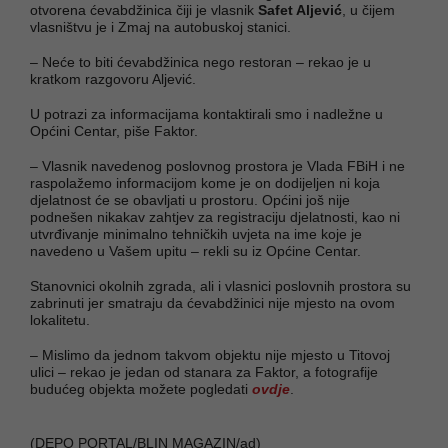
otvorena ćevabdžinica čiji je vlasnik
Safet Aljević
, u čijem
vlasništvu je i Zmaj na autobuskoj stanici.
– Neće to biti ćevabdžinica nego restoran – rekao je u
kratkom razgovoru Aljević.
U potrazi za informacijama kontaktirali smo i nadležne u
Općini Centar, piše Faktor.
– Vlasnik navedenog poslovnog prostora je Vlada FBiH i ne
raspolažemo informacijom kome je on dodijeljen ni koja
djelatnost će se obavljati u prostoru. Općini još nije
podnešen nikakav zahtjev za registraciju djelatnosti, kao ni
utvrđivanje minimalno tehničkih uvjeta na ime koje je
navedeno u Vašem upitu – rekli su iz Općine Centar.
Stanovnici okolnih zgrada, ali i vlasnici poslovnih prostora su
zabrinuti jer smatraju da ćevabdžinici nije mjesto na ovom
lokalitetu.
– Mislimo da jednom takvom objektu nije mjesto u Titovoj
ulici – rekao je jedan od stanara za Faktor, a fotografije
budućeg objekta možete pogledati
ovdje
.
(DEPO PORTAL/BLIN MAGAZIN/ad)