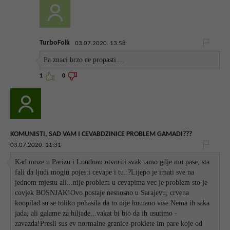
TurboFolk
03.07.2020. 13:58
Pa znaci brzo ce propasti....
1
0
KOMUNISTI, SAD VAM I CEVABDZINICE PROBLEM GAMADI???
03.07.2020. 11:31
Kad moze u Parizu i Londonu otvoriti svak tamo gdje mu pase, sta
fali da ljudi mogiu pojesti cevape i tu.:?Lijepo je imati sve na
jednom mjestu ali...nije problem u cevapima vec je problem sto je
covjek BOSNJAK!Ovo postaje nesnosno u Sarajevu, crvena
koopilad su se toliko pohasila da to nije humano vise.Nema ih saka
jada, ali galame za hiljade...vakat bi bio da ih usutimo -
zavazda!Presli sus ev normalne granice-proklete im pare koje od