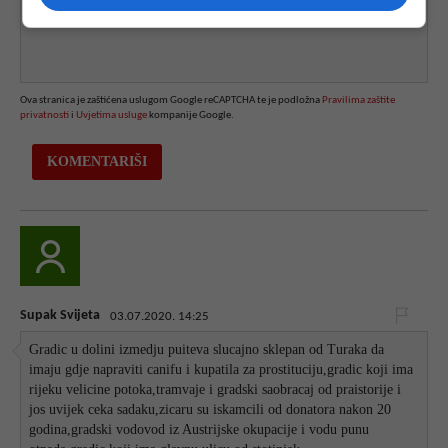
Ova stranica je zaštićena uslugom Google reCAPTCHA te je podložna
Pravilima zaštite
privatnosti
i
Uvjetima usluge
kompanije Google.
Supak Svijeta
03.07.2020. 14:25
Gradic u dolini izmedju puiteva slucajno sklepan od Turaka da
imaju gdje napraviti canifu i kupatila za prostituciju,gradic koji ima
rijeku velicine potoka,tramvaje i gradski saobracaj od praistorije i
jos uvijek ceka sadaku,zicaru su iskamcili od donatora nakon 20
godina,gradski vodovod iz Austrijske okupacije i vodu punu