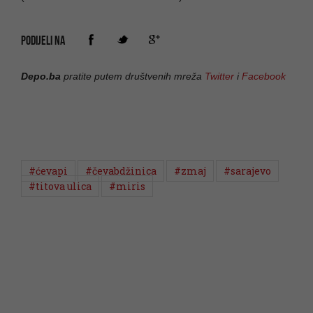
PODIJELI NA
Depo.ba
pratite putem društvenih mreža
Twitter
i
Facebook
#ćevapi
#čevabdžinica
#zmaj
#sarajevo
#titova ulica
#miris