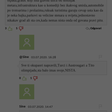
otpada,gradic koji ima glavnu ulicu od stotinjak
metara,infrastruktura kao u komediji bez ikakvog smisla,automobile
po trotoarima i prolazima,ruksak turistima guraju cevap usta kao da
je neka bajka,parkovi su velicine stenara u svijetu,jednostavno
nikakav grad ali sta ces,kada nemas nista onda od govana pravi pitu.
Odgovori
3
5
@Sine
03.07.2020. 16:28
Sve ti okupaori napravili,Turci i Austrougari a Tito
olimpijadu,sta balo imas svoje,NISTA.
0
1
Sine
03.07.2020. 14:47