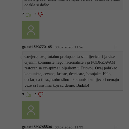
odakle si došao.
7
1
guest1593770165
03.07.2020. 11:56
Covjece, ovaj totalno prolupao. Ja sam ljevicar i ja vise
cijenim komuniste nego nacionaliste i ja PODRZAVAM
restoran sa cevapima i pljeskom u Titovoj. Ovaj pobrkao
komuniste, cevape, fasiste, desnicare, bosnjake. Halo,
decko, da ti razjasnim slino : komunisti su lijevo i nemaju
veze sa fasistima koji su desno. Budalo!
9
1
guest1593768804
03.07.2020. 11:33