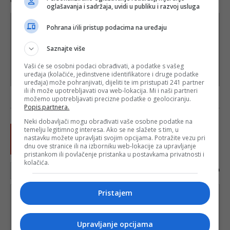
redakcije web portala Depo.ba!
oglašavanja i sadržaja, uvidi u publiku i razvoj usluga
Pohrana i/ili pristup podacima na uređaju
Saznajte više
Vaši će se osobni podaci obrađivati, a podatke s vašeg
uređaja (kolačiće, jedinstvene identifikatore i druge podatke
uređaja) može pohranjivati, dijeliti te im pristupati 241 partner
ili ih može upotrebljavati ova web-lokacija. Mi i naši partneri
možemo upotrebljavati precizne podatke o geolociranju.
Popis partnera.
Neki dobavljači mogu obrađivati vaše osobne podatke na
temelju legitimnog interesa. Ako se ne slažete s tim, u
nastavku možete upravljati svojim opcijama. Potražite vezu pri
dnu ove stranice ili na izborniku web-lokacije za upravljanje
pristankom ili povlačenje pristanka u postavkama privatnosti i
kolačića.
0
karaktera
Pristajem
Upravljanje opcijama