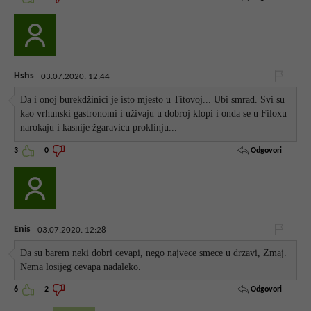
Hshs
03.07.2020. 12:44
Da i onoj burekdžinici je isto mjesto u Titovoj... Ubi smrad. Svi su
kao vrhunski gastronomi i uživaju u dobroj klopi i onda se u Filoxu
narokaju i kasnije žgaravicu proklinju...
Odgovori
3
0
Enis
03.07.2020. 12:28
Da su barem neki dobri cevapi, nego najvece smece u drzavi, Zmaj.
Nema losijeg cevapa nadaleko.
Odgovori
6
2