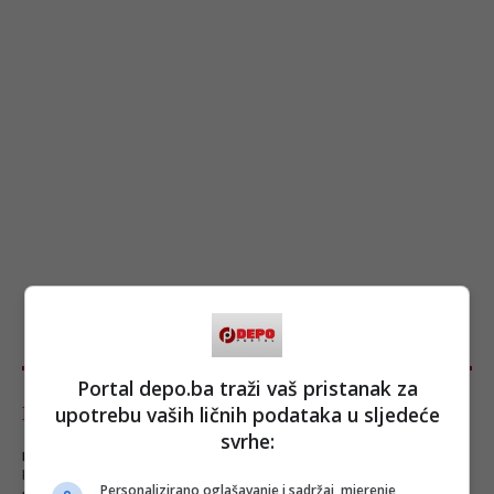
Portal depo.ba traži vaš pristanak za
upotrebu vaših ličnih podataka u sljedeće
Komentari - Ukupno 125
svrhe:
NAPOMENA
- Portal Depo.ba zadržava pravo da obriše neprimjereni dio ili cijeli
komentar bez najave i objašnjenja. Mišljenja iznešena u komentarima nisu stavovi
Personalizirano oglašavanje i sadržaj, mjerenje