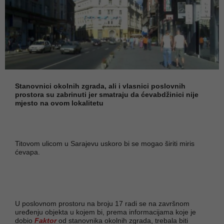
Stanovnici okolnih zgrada, ali i vlasnici poslovnih
prostora su zabrinuti jer smatraju da ćevabdžinici nije
mjesto na ovom lokalitetu
Titovom ulicom u Sarajevu uskoro bi se mogao širiti miris
ćevapa.
U poslovnom prostoru na broju 17 radi se na završnom
uređenju objekta u kojem bi, prema informacijama koje je
dobio
Faktor
od stanovnika okolnih zgrada, trebala biti