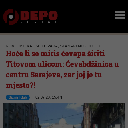
NOVI OBJEKAT SE OTVARA, STANARI NEGODUJU
Hoće li se miris ćevapa širiti
Titovom ulicom: Ćevabdžinica u
centru Sarajeva, zar joj je tu
mjesto?!
02.07.20, 15:47h
Biznis Klub