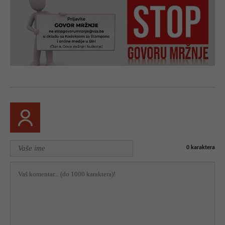
0
karaktera