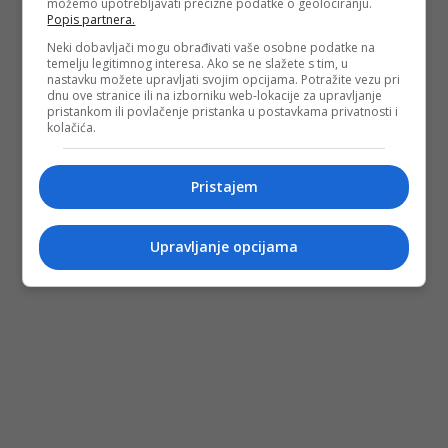
možemo upotrebljavati precizne podatke o geolociranju.
Popis partnera.
Neki dobavljači mogu obrađivati vaše osobne podatke na
temelju legitimnog interesa. Ako se ne slažete s tim, u
nastavku možete upravljati svojim opcijama. Potražite vezu pri
dnu ove stranice ili na izborniku web-lokacije za upravljanje
pristankom ili povlačenje pristanka u postavkama privatnosti i
kolačića.
Pristajem
Upravljanje opcijama