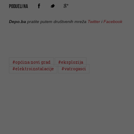
PODIJELI NA
Depo.ba
pratite putem društvenih mreža
Twitter
i
Facebook
#općina novi grad
#eksplozija
#elektroinstalacije
#vatrogasci