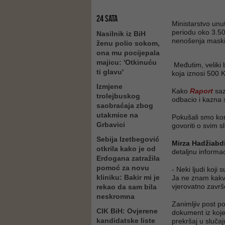
24 SATA
Ministarstvo unu
periodu oko 3.50
Nasilnik iz BiH
nenošenja maski
ženu polio sokom,
ona mu pocijepala
majicu: 'Otkinuću
Međutim, veliki 
ti glavu'
koja iznosi 500 
Izmjene
Kako
Raport
saz
trolejbuskog
odbacio i kazna s
saobraćaja zbog
utakmice na
Pokušali smo ko
Grbavici
govoriti o svim 
Sebija Izetbegović
Mirza Hadžiabd
otkrila kako je od
detaljnu informac
Erdogana zatražila
pomoć za novu
- Neki ljudi koji 
kliniku: Bakir mi je
Ja ne znam kakva
vjerovatno završ
rekao da sam bila
neskromna
Zanimljiv post po
CIK BiH: Ovjerene
dokument iz koje
kandidatske liste
prekršaj u sluča