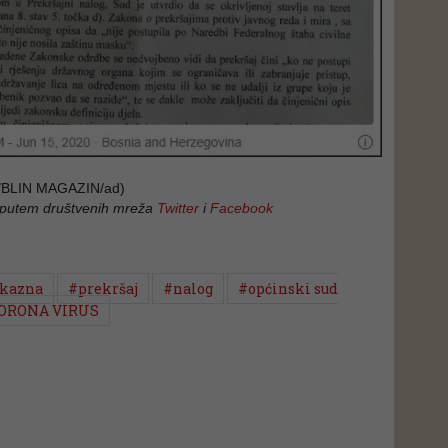
BLIN MAGAZIN/ad)
 putem društvenih mreža
Twitter
i
Facebook
kazna
#prekršaj
#nalog
#općinski sud
ORONA VIRUS