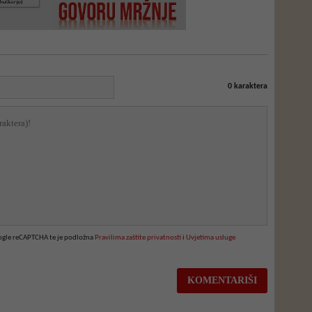
0
karaktera
oogle reCAPTCHA te je podložna
Pravilima zaštite privatnosti
i
Uvjetima usluge