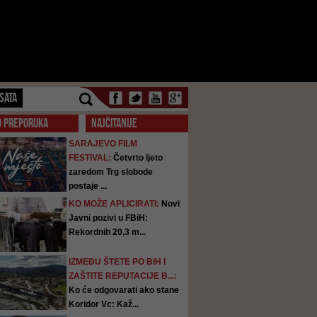
SATA
O PREPORUKA
NAJČITANIJE
SARAJEVO FILM
FESTIVAL:
Četvrto ljeto
zaredom Trg slobode
postaje ...
KO MOŽE APLICIRATI:
Novi
Javni pozivi u FBiH:
Rekordnih 20,3 m...
IZMEĐU ŠTETE PO BIH I
ZAŠTITE REPUTACIJE B...:
Ko će odgovarati ako stane
Koridor Vc: Kaž...