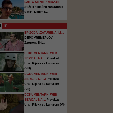
LJETO SE NE PREDAJE:
Stiže li konačno zahlađenje
u BiH: Nedim S...
O
TV
EPIZODA „ZATURENA ILI...:
DEPO VREMEPLOV:
Zaturena Ilidža
DOKUMENTARNI WEB
SERIJAL NA...:
Projekat
Una: Rijeka sa kulturom
(VIII)
DOKUMENTARNI WEB
SERIJAL NA...:
Projekat
Una: Rijeka sa kulturom
(VII)
DOKUMENTARNI WEB
SERIJAL NA...:
Projekat
Una: Rijeka sa kulturom (VI)