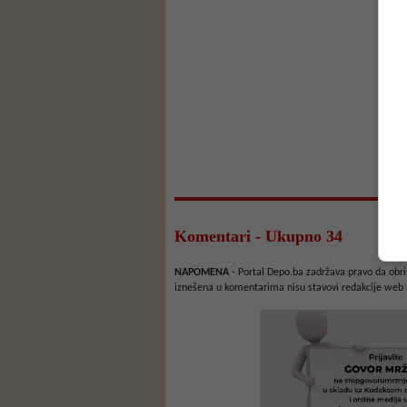
Komentari - Ukupno 34
NAPOMENA
- Portal Depo.ba zadržava pravo da obriš
iznešena u komentarima nisu stavovi redakcije web 