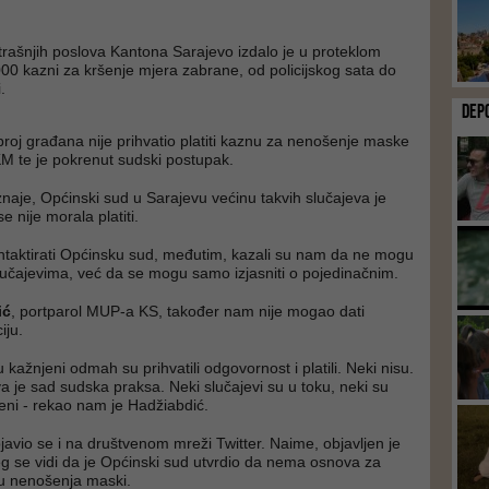
trašnjih poslova Kantona Sarajevo izdalo je u proteklom
00 kazni za kršenje mjera zabrane, od policijskog sata do
.
DEP
broj građana nije prihvatio platiti kaznu za nenošenje maske
KM te je pokrenut sudski postupak.
naje, Općinski sud u Sarajevu većinu takvih slučajeva je
e nije morala platiti.
ntaktirati Općinsku sud, međutim, kazali su nam da ne mogu
slučajevima, već da se mogu samo izjasniti o pojedinačnim.
ić
, portparol MUP-a KS, također nam nije mogao dati
iju.
su kažnjeni odmah su prihvatili odgovornost i platili. Neki nisu.
 je sad sudska praksa. Neki slučajevi su u toku, neki su
eni - rekao nam je Hadžiabdić.
javio se i na društvenom mreži Twitter. Naime, objavljen je
g se vidi da je Općinski sud utvrdio da nema osnova za
ju nenošenja maski.