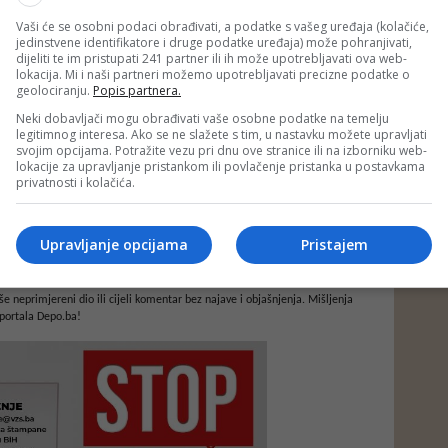
Vaši će se osobni podaci obrađivati, a podatke s vašeg uređaja (kolačiće,
jedinstvene identifikatore i druge podatke uređaja) može pohranjivati,
dijeliti te im pristupati 241 partner ili ih može upotrebljavati ova web-
lokacija. Mi i naši partneri možemo upotrebljavati precizne podatke o
geolociranju.
Popis partnera.
Neki dobavljači mogu obrađivati vaše osobne podatke na temelju
legitimnog interesa. Ako se ne slažete s tim, u nastavku možete upravljati
svojim opcijama. Potražite vezu pri dnu ove stranice ili na izborniku web-
lokacije za upravljanje pristankom ili povlačenje pristanka u postavkama
privatnosti i kolačića.
Upravljanje opcijama
Pristajem
e neprimjereni dio ili cijeli komentar bez najave i objašnjenja. Mišljenja
portala Depo.ba!