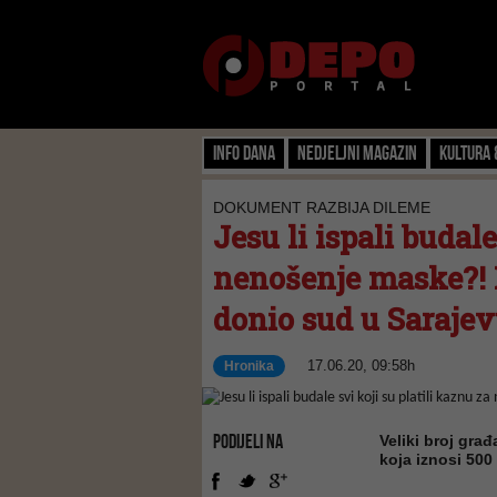
Info dana
Nedjeljni magazin
Kultura 
DOKUMENT RAZBIJA DILEME
Jesu li ispali budale
nenošenje maske?! 
donio sud u Sarajevu
17.06.20, 09:58h
Hronika
PODIJELI NA
Veliki broj gra
koja iznosi 500