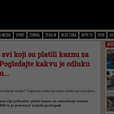
& Mediji
Sport
Žurnal
Žena IN
Blog zona
Depo TV
FOTO
24 
DEP
 svi koji su platili kaznu za
Pogledajte kakvu je odluku
...
đana nije prihvatio platiti kaznu za nenošenje maske
 KM te je pokrenut sudski postupak