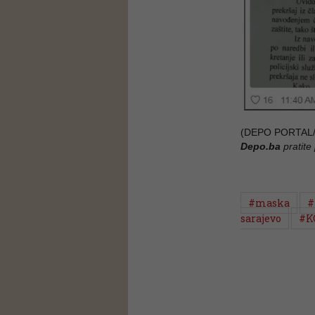
(DEPO PORTAL/
Depo.ba
pratite
#maska
#
sarajevo
#K