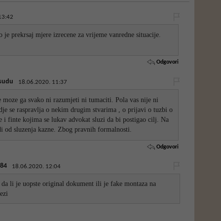
13:42
o je prekrsaj mjere izrecene za vrijeme vanredne situacije.
Odgovori
esudu
18.06.2020. 11:37
e moze ga svako ni razumjeti ni tumaciti. Pola vas nije ni
dje se raspravlja o nekim drugim stvarima , o prijavi o tuzbi o
 i finte kojima se lukav advokat sluzi da bi postigao cilj. Na
odi od sluzenja kazne. Zbog pravnih formalnosti.
Odgovori
84
18.06.2020. 12:04
 da li je uopste original dokument ili je fake montaza na
ezi