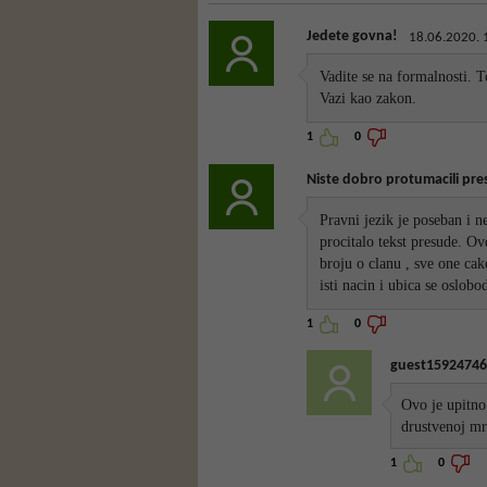
Jedete govna!
18.06.2020. 
Vadite se na formalnosti. T
Vazi kao zakon.
1
0
Niste dobro protumacili pr
Pravni jezik je poseban i n
procitalo tekst presude. Ov
broju o clanu , sve one cake
isti nacin i ubica se oslob
1
0
guest15924746
Ovo je upitno
drustvenoj mr
1
0