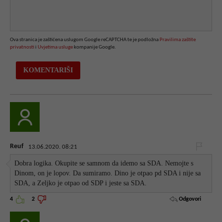
Ova stranica je zaštićena uslugom Google reCAPTCHA te je podložna
Pravilima zaštite
privatnosti
i
Uvjetima usluge
kompanije Google.
Reuf
13.06.2020. 08:21
Dobra logika. Okupite se samnom da idemo sa SDA. Nemojte s
Dinom, on je lopov. Da sumiramo. Dino je otpao pd SDA i nije sa
SDA, a Zeljko je otpao od SDP i jeste sa SDA.
Odgovori
4
2