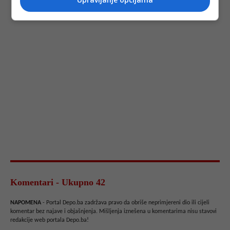
Komentari - Ukupno 42
NAPOMENA
- Portal Depo.ba zadržava pravo da obriše neprimjereni dio ili cijeli
komentar bez najave i objašnjenja. Mišljenja iznešena u komentarima nisu stavovi
redakcije web portala Depo.ba!