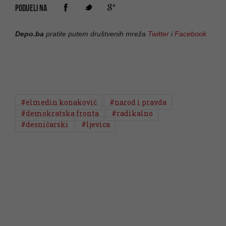
PODIJELI NA
Depo.ba
pratite putem društvenih mreža
Twitter
i
Facebook
#elmedin konaković
#narod i pravda
#demokratska fronta
#radikalno
#desničarski
#ljevica