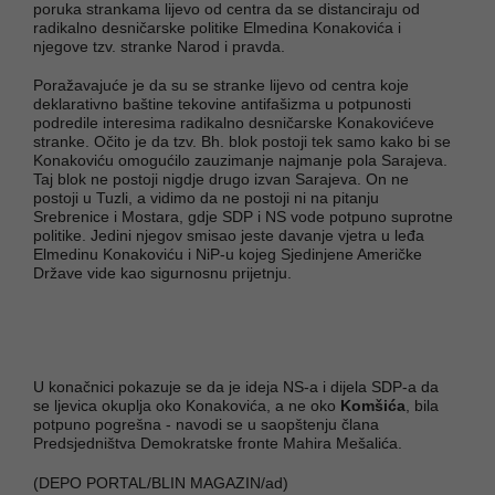
poruka strankama lijevo od centra da se distanciraju od
radikalno desničarske politike Elmedina Konakovića i
njegove tzv. stranke Narod i pravda.
Poražavajuće je da su se stranke lijevo od centra koje
deklarativno baštine tekovine antifašizma u potpunosti
podredile interesima radikalno desničarske Konakovićeve
stranke. Očito je da tzv. Bh. blok postoji tek samo kako bi se
Konakoviću omogućilo zauzimanje najmanje pola Sarajeva.
Taj blok ne postoji nigdje drugo izvan Sarajeva. On ne
postoji u Tuzli, a vidimo da ne postoji ni na pitanju
Srebrenice i Mostara, gdje SDP i NS vode potpuno suprotne
politike. Jedini njegov smisao jeste davanje vjetra u leđa
Elmedinu Konakoviću i NiP-u kojeg Sjedinjene Američke
Države vide kao sigurnosnu prijetnju.
U konačnici pokazuje se da je ideja NS-a i dijela SDP-a da
se ljevica okuplja oko Konakovića, a ne oko
Komšića
, bila
potpuno pogrešna - navodi se u saopštenju člana
Predsjedništva Demokratske fronte Mahira Mešalića.
(DEPO PORTAL/BLIN MAGAZIN/ad)