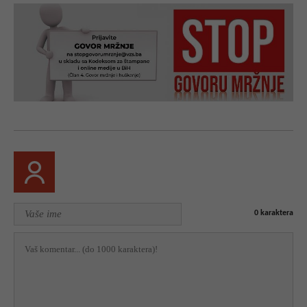
0
karaktera