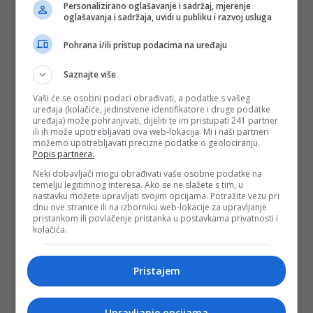
Personalizirano oglašavanje i sadržaj, mjerenje
oglašavanja i sadržaja, uvidi u publiku i razvoj usluga
Pohrana i/ili pristup podacima na uređaju
Saznajte više
Vaši će se osobni podaci obrađivati, a podatke s vašeg
uređaja (kolačiće, jedinstvene identifikatore i druge podatke
uređaja) može pohranjivati, dijeliti te im pristupati 241 partner
ili ih može upotrebljavati ova web-lokacija. Mi i naši partneri
možemo upotrebljavati precizne podatke o geolociranju.
Popis partnera.
Neki dobavljači mogu obrađivati vaše osobne podatke na
temelju legitimnog interesa. Ako se ne slažete s tim, u
nastavku možete upravljati svojim opcijama. Potražite vezu pri
dnu ove stranice ili na izborniku web-lokacije za upravljanje
pristankom ili povlačenje pristanka u postavkama privatnosti i
kolačića.
Pristajem
Upravljanje opcijama