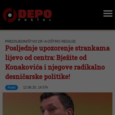
PREDSJEDNIŠTVO DF-A OŠTRO REGUJE
Posljednje upozorenje strankama
lijevo od centra: Bježite od
Konakovića i njegove radikalno
desničarske politike!
12.06.20, 14:57h
Front