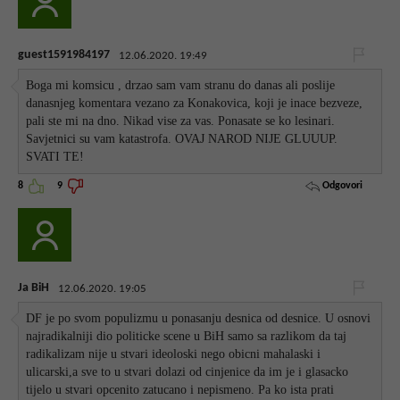
guest1591984197
12.06.2020. 19:49
Boga mi komsicu , drzao sam vam stranu do danas ali poslije
danasnjeg komentara vezano za Konakovica, koji je inace bezveze,
pali ste mi na dno. Nikad vise za vas. Ponasate se ko lesinari.
Savjetnici su vam katastrofa. OVAJ NAROD NIJE GLUUUP.
SVATI TE!
Odgovori
8
9
Ja BiH
12.06.2020. 19:05
DF je po svom populizmu u ponasanju desnica od desnice. U osnovi
najradikalniji dio politicke scene u BiH samo sa razlikom da taj
radikalizam nije u stvari ideoloski nego obicni mahalaski i
ulicarski,a sve to u stvari dolazi od cinjenice da im je i glasacko
tijelo u stvari opcenito zatucano i nepismeno. Pa ko ista prati