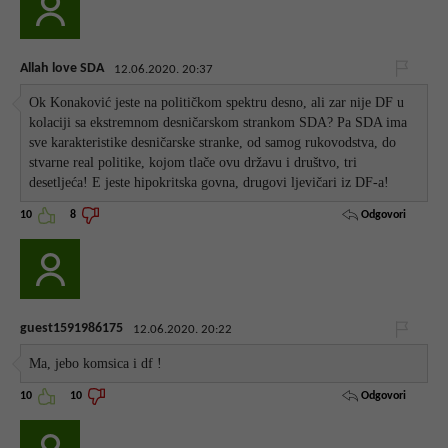
Allah love SDA
12.06.2020. 20:37
Ok Konaković jeste na političkom spektru desno, ali zar nije DF u
kolaciji sa ekstremnom desničarskom strankom SDA? Pa SDA ima
sve karakteristike desničarske stranke, od samog rukovodstva, do
stvarne real politike, kojom tlače ovu državu i društvo, tri
desetljeća! E jeste hipokritska govna, drugovi ljevičari iz DF-a!
Odgovori
10
8
guest1591986175
12.06.2020. 20:22
Ma, jebo komsica i df !
Odgovori
10
10