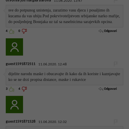
otvorite jos nargila barova
11.06.2020. 13:47
sve do potpunog unistenja, zarazimo vasu djecu i posaljimo ih
kucama da vas ubiju.Pod pokrvivoteljstvom srbijanske narko mafije,
do posljednjeg Bosnjaka uz tal sa naselnicima sarajevkih opcina.
Odgovori
4
0
guest1591872511
11.06.2020. 12:48
dijelite narodu maske i obucavajte ih kako da ih koriste i kaznjavajte
ko se ne drzi propisa distance, maske i rukavice
Odgovori
3
4
guest1591871528
11.06.2020. 12:32