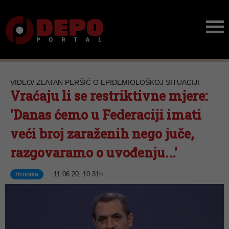
VIDEO/ ZLATAN PERŠIĆ O EPIDEMIOLOŠKOJ SITUACIJI
Vraćaju li se restriktivne mjere:
'Danas ćemo u Federaciji imati
veći broj zaraženih nego juče,
razgovaramo o uvođenju...'
11.06.20, 10:31h
Hronika