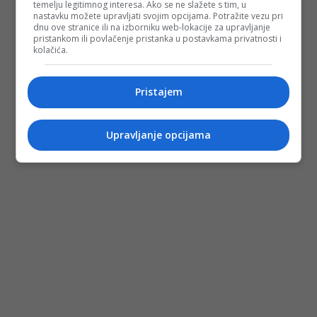
temelju legitimnog interesa. Ako se ne slažete s tim, u
nastavku možete upravljati svojim opcijama. Potražite vezu pri
dnu ove stranice ili na izborniku web-lokacije za upravljanje
pristankom ili povlačenje pristanka u postavkama privatnosti i
kolačića.
Pristajem
Upravljanje opcijama