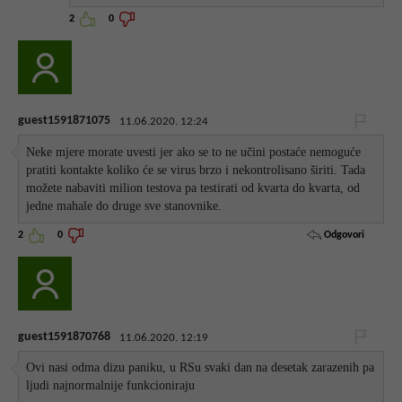
2
0
guest1591871075
11.06.2020. 12:24
Neke mjere morate uvesti jer ako se to ne učini postaće nemoguće
pratiti kontakte koliko će se virus brzo i nekontrolisano širiti. Tada
možete nabaviti milion testova pa testirati od kvarta do kvarta, od
jedne mahale do druge sve stanovnike.
Odgovori
2
0
guest1591870768
11.06.2020. 12:19
Ovi nasi odma dizu paniku, u RSu svaki dan na desetak zarazenih pa
ljudi najnormalnije funkcioniraju