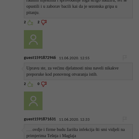
radnim mjestima i sprovođenje toga strigo nadziru, svi se
opustili i u zaborav bacili kai da je sezonska gripa u
pitanju.
2
2
guest1591872946
11.06.2020. 12:55
Upravu ste, za većinu djelatnosti nisu naveli nikakve
preporuke kod ponovnog otvaranja istih.
2
0
guest1591871631
11.06.2020. 12:33
.....ovdje i firme budu žarišta infekcija šti smi vidjeli na
primjerima Tešnja i Maglaja