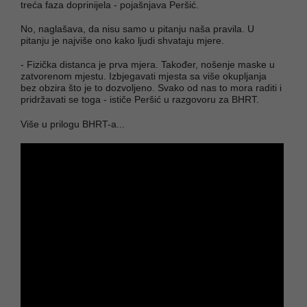
treća faza doprinijela - pojašnjava Peršić.
No, naglašava, da nisu samo u pitanju naša pravila. U
pitanju je najviše ono kako ljudi shvataju mjere.
- Fizička distanca je prva mjera. Također, nošenje maske u
zatvorenom mjestu. Izbjegavati mjesta sa više okupljanja
bez obzira što je to dozvoljeno. Svako od nas to mora raditi i
pridržavati se toga - ističe Peršić u razgovoru za BHRT.
Više u prilogu BHRT-a...