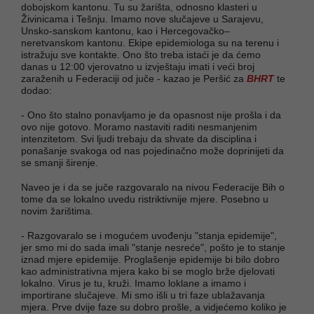
dobojskom kantonu. Tu su žarišta, odnosno klasteri u
Živinicama i Tešnju. Imamo nove slučajeve u Sarajevu,
Unsko-sanskom kantonu, kao i Hercegovačko–
neretvanskom kantonu. Ekipe epidemiologa su na terenu i
istražuju sve kontakte. Ono što treba istaći je da ćemo
danas u 12:00 vjerovatno u izvještaju imati i veći broj
zaraženih u Federaciji od juče - kazao je Peršić za
BHRT
te
dodao:
- Ono što stalno ponavljamo je da opasnost nije prošla i da
ovo nije gotovo. Moramo nastaviti raditi nesmanjenim
intenzitetom. Svi ljudi trebaju da shvate da disciplina i
ponašanje svakoga od nas pojedinačno može doprinijeti da
se smanji širenje.
Naveo je i da se juče razgovaralo na nivou Federacije Bih o
tome da se lokalno uvedu ristriktivnije mjere. Posebno u
novim žarištima.
- Razgovaralo se i mogućem uvođenju "stanja epidemije",
jer smo mi do sada imali "stanje nesreće", pošto je to stanje
iznad mjere epidemije. Proglašenje epidemije bi bilo dobro
kao administrativna mjera kako bi se moglo brže djelovati
lokalno. Virus je tu, kruži. Imamo loklane a imamo i
importirane slučajeve. Mi smo išli u tri faze ublažavanja
mjera. Prve dvije faze su dobro prošle, a vidjećemo koliko je