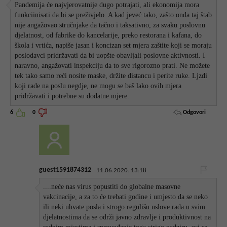
Pandemija će najvjerovatnije dugo potrajati, ali ekonomija mora
funkciinisati da bi se preživjelo. A kad jeveć tako, zašto onda taj štab
nije angažovao stručnjake da tačno i taksativno, za svaku poslovnu
djelatnost, od fabrike do kancelarije, preko restorana i kafana, do
škola i vrtića, napiše jasan i koncizan set mjera zaštite koji se moraju
poslodavci pridržavati da bi uopšte obavljali poslovne aktivnosti. I
naravno, angažovati inspekciju da to sve rigorozno prati. Ne možete
tek tako samo reći nosite maske, držite distancu i perite ruke. Ljzdi
koji rade na poslu negdje, ne mogu se baš lako ovih mjera
pridržavati i potrebne su dodatne mjere.
Odgovori
6
0
guest1591874312
11.06.2020. 13:18
....neće nas virus popustiti do globalne masovne
vakcinacije, a za to će trebati godine i umjesto da se neko
ili neki uhvate posla i strogo regulišu uslove rada u svim
djelatnostima da se održi javno zdravlje i produktivnost na