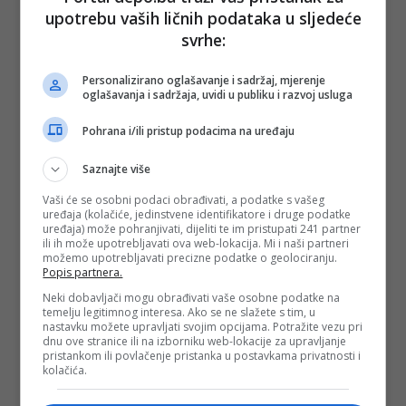
upotrebu vaših ličnih podataka u sljedeće
svrhe:
Personalizirano oglašavanje i sadržaj, mjerenje
oglašavanja i sadržaja, uvidi u publiku i razvoj usluga
Pohrana i/ili pristup podacima na uređaju
Saznajte više
Vaši će se osobni podaci obrađivati, a podatke s vašeg
uređaja (kolačiće, jedinstvene identifikatore i druge podatke
uređaja) može pohranjivati, dijeliti te im pristupati 241 partner
ili ih može upotrebljavati ova web-lokacija. Mi i naši partneri
možemo upotrebljavati precizne podatke o geolociranju.
Popis partnera.
Neki dobavljači mogu obrađivati vaše osobne podatke na
temelju legitimnog interesa. Ako se ne slažete s tim, u
nastavku možete upravljati svojim opcijama. Potražite vezu pri
dnu ove stranice ili na izborniku web-lokacije za upravljanje
pristankom ili povlačenje pristanka u postavkama privatnosti i
kolačića.