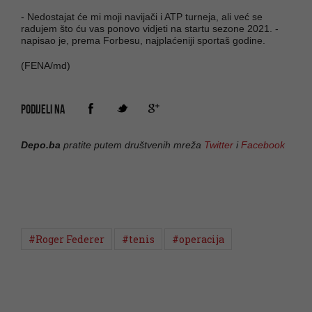
- Nedostajat će mi moji navijači i ATP turneja, ali već se
radujem što ću vas ponovo vidjeti na startu sezone 2021. -
napisao je, prema Forbesu, najplaćeniji sportaš godine.
(FENA/md)
PODIJELI NA
Depo.ba
pratite putem društvenih mreža
Twitter
i
Facebook
#Roger Federer
#tenis
#operacija