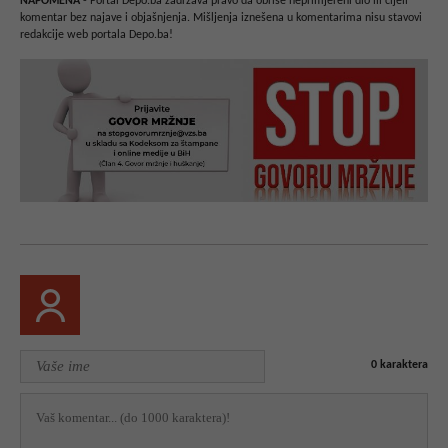
NAPOMENA
- Portal Depo.ba zadržava pravo da obriše neprimjereni dio ili cijeli
komentar bez najave i objašnjenja. Mišljenja iznešena u komentarima nisu stavovi
redakcije web portala Depo.ba!
0
karaktera