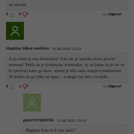
od starosti.
Odgovori
0
0
Magistar biljne medicine
10.06.2020. 23:25
A po cemu je ona desnicarka? Zato sto je nazvala stvari pravim
imenom? Rekla da je kriminalac kriminalac, ni on jadan da je ziv ne
bi vjerovao kako ga slave, njemu je bila samo namjera podmetnuti
20 dolara da ga nitko ne spazi....a snagu mu dala crta koke....
Odgovori
6
2
guest1591840764
11.06.2020. 03:59
Magistre koju si ti crtu uzeo!?