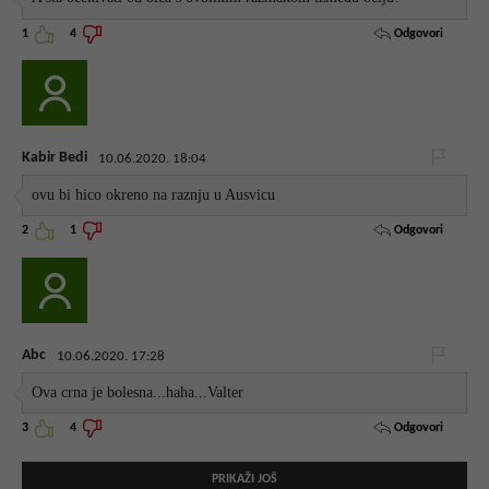
Odgovori
1
4
Kabir Bedi
10.06.2020. 18:04
ovu bi hico okreno na raznju u Ausvicu
Odgovori
2
1
Abc
10.06.2020. 17:28
Ova crna je bolesna...haha...Valter
Odgovori
3
4
PRIKAŽI JOŠ