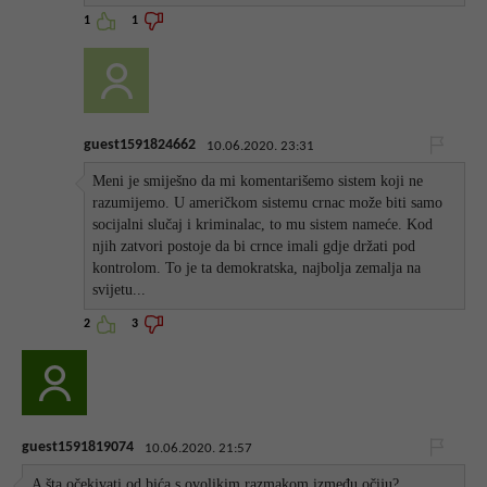
1
1
guest1591824662
10.06.2020. 23:31
Meni je smiješno da mi komentarišemo sistem koji ne
razumijemo. U američkom sistemu crnac može biti samo
socijalni slučaj i kriminalac, to mu sistem nameće. Kod
njih zatvori postoje da bi crnce imali gdje držati pod
kontrolom. To je ta demokratska, najbolja zemalja na
svijetu...
2
3
guest1591819074
10.06.2020. 21:57
A šta očekivati od bića s ovolikim razmakom između očiju?