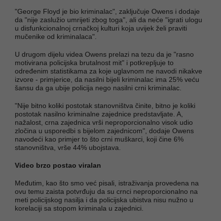
"George Floyd je bio kriminalac", zaključuje Owens i dodaje
da "nije zaslužio umrijeti zbog toga", ali da neće "igrati ulogu
u disfunkcionalnoj crnačkoj kulturi koja uvijek želi praviti
mučenike od kriminalaca".
U drugom dijelu videa Owens prelazi na tezu da je "rasno
motivirana policijska brutalnost mit" i potkrepljuje to
određenim statistikama za koje uglavnom ne navodi nikakve
izvore - primjerice, da nasilni bijeli kriminalac ima 25% veću
šansu da ga ubije policija nego nasilni crni kriminalac.
"Nije bitno koliki postotak stanovništva činite, bitno je koliki
postotak nasilno kriminalne zajednice predstavljate. A,
nažalost, crna zajednica vrši neproporcionalno visok udio
zločina u usporedbi s bijelom zajednicom", dodaje Owens
navodeći kao primjer to što crni muškarci, koji čine 6%
stanovništva, vrše 44% ubojstava.
Video brzo postao viralan
Međutim, kao što smo već pisali, istraživanja provedena na
ovu temu zaista potvrđuju da su crnci neproporcionalno na
meti policijskog nasilja i da policijska ubistva nisu nužno u
korelaciji sa stopom kriminala u zajednici.