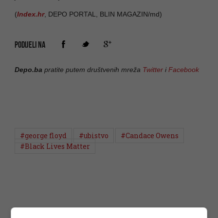
(
Index.hr
, DEPO PORTAL, BLIN MAGAZIN/md)
PODIJELI NA
Depo.ba
pratite putem društvenih mreža
Twitter
i
Facebook
#george floyd
#ubistvo
#Candace Owens
#Black Lives Matter