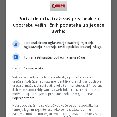
Portal depo.ba traži vaš pristanak za
upotrebu vaših ličnih podataka u sljedeće
svrhe:
Personalizirano oglašavanje i sadržaj, mjerenje
oglašavanja i sadržaja, uvidi u publiku i razvoj usluga
Pohrana i/ili pristup podacima na uređaju
Saznajte više
Vaši će se osobni podaci obrađivati, a podatke s vašeg
uređaja (kolačiće, jedinstvene identifikatore i druge podatke
uređaja) može pohranjivati, dijeliti te im pristupati 241 partner
ili ih može upotrebljavati ova web-lokacija. Mi i naši partneri
možemo upotrebljavati precizne podatke o geolociranju.
Popis partnera.
Neki dobavljači mogu obrađivati vaše osobne podatke na
temelju legitimnog interesa. Ako se ne slažete s tim, u
nastavku možete upravljati svojim opcijama. Potražite vezu pri