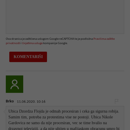
Ova stranica je zaštićena uslugom Google reCAPTCHA te je podložna
Pravilima zaštite
privatnosti
i
Uvjetima usluge
kompanije Google.
Brko
11.06.2020. 10:16
Ubica Dzordza Flojda je odmah procesiran i ceka ga sigurna robija.
Samim tim, potreba za protestima vise ne postoji. Ubica Nikole
Gardovica ne samo da nije procesiran, vec se time hvalio na
drzavnoj televiziji, a da nije ubijen u mafijaskom obracunu umro bi