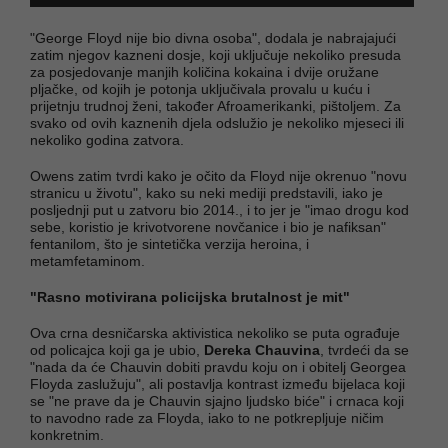
"George Floyd nije bio divna osoba", dodala je nabrajajući
zatim njegov kazneni dosje, koji uključuje nekoliko presuda
za posjedovanje manjih količina kokaina i dvije oružane
pljačke, od kojih je potonja uključivala provalu u kuću i
prijetnju trudnoj ženi, također Afroamerikanki, pištoljem. Za
svako od ovih kaznenih djela odslužio je nekoliko mjeseci ili
nekoliko godina zatvora.
Owens zatim tvrdi kako je očito da Floyd nije okrenuo "novu
stranicu u životu", kako su neki mediji predstavili, iako je
posljednji put u zatvoru bio 2014., i to jer je "imao drogu kod
sebe, koristio je krivotvorene novčanice i bio je nafiksan"
fentanilom, što je sintetička verzija heroina, i
metamfetaminom.
"Rasno motivirana policijska brutalnost je mit"
Ova crna desničarska aktivistica nekoliko se puta ograđuje
od policajca koji ga je ubio,
Dereka Chauvina
, tvrdeći da se
"nada da će Chauvin dobiti pravdu koju on i obitelj Georgea
Floyda zaslužuju", ali postavlja kontrast između bijelaca koji
se "ne prave da je Chauvin sjajno ljudsko biće" i crnaca koji
to navodno rade za Floyda, iako to ne potkrepljuje ničim
konkretnim.