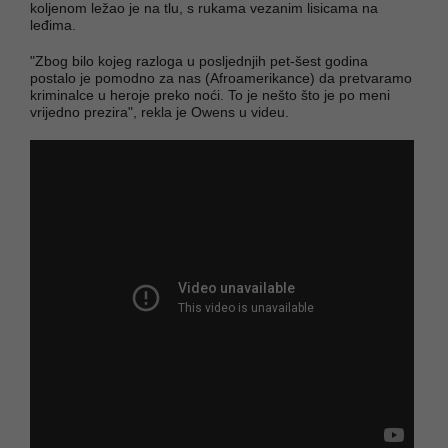
koljenom ležao je na tlu, s rukama vezanim lisicama na
leđima.
"Zbog bilo kojeg razloga u posljednjih pet-šest godina
postalo je pomodno za nas (Afroamerikance) da pretvaramo
kriminalce u heroje preko noći. To je nešto što je po meni
vrijedno prezira", rekla je Owens u videu.