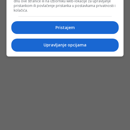
dnu ove stranice ili na izborniku web-lokacije za upravljanje
pristankom ili povlačenje pristanka u postavkama privatnosti i
kolačića.
Pristajem
Upravljanje opcijama