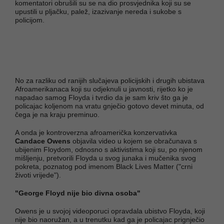
komentatori obrušili su se na dio prosvjednika koji su se
upustili u pljačku, palež, izazivanje nereda i sukobe s
policijom.
No za razliku od ranijih slučajeva policijskih i drugih ubistava
Afroamerikanaca koji su odjeknuli u javnosti, rijetko ko je
napadao samog Floyda i tvrdio da je sam kriv što ga je
policajac koljenom na vratu gnječio gotovo devet minuta, od
čega je na kraju preminuo.
A onda je kontroverzna afroamerička konzervativka
Candace Owens
objavila video u kojem se obračunava s
ubijenim Floydom, odnosno s aktivistima koji su, po njenom
mišljenju, pretvorili Floyda u svog junaka i mučenika svog
pokreta, poznatog pod imenom Black Lives Matter ("crni
životi vrijede").
"George Floyd nije bio divna osoba"
Owens je u svojoj videoporuci opravdala ubistvo Floyda, koji
nije bio naoružan, a u trenutku kad ga je policajac prignječio