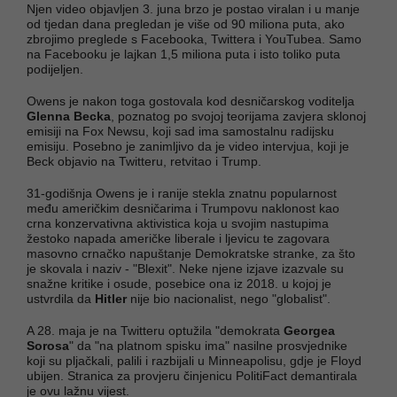
Njen video objavljen 3. juna brzo je postao viralan i u manje
od tjedan dana pregledan je više od 90 miliona puta, ako
zbrojimo preglede s Facebooka, Twittera i YouTubea. Samo
na Facebooku je lajkan 1,5 miliona puta i isto toliko puta
podijeljen.
Owens je nakon toga gostovala kod desničarskog voditelja
Glenna Becka
, poznatog po svojoj teorijama zavjera sklonoj
emisiji na Fox Newsu, koji sad ima samostalnu radijsku
emisiju. Posebno je zanimljivo da je video intervjua, koji je
Beck objavio na Twitteru, retvitao i Trump.
31-godišnja Owens je i ranije stekla znatnu popularnost
među američkim desničarima i Trumpovu naklonost kao
crna konzervativna aktivistica koja u svojim nastupima
žestoko napada američke liberale i ljevicu te zagovara
masovno crnačko napuštanje Demokratske stranke, za što
je skovala i naziv - "Blexit". Neke njene izjave izazvale su
snažne kritike i osude, posebice ona iz 2018. u kojoj je
ustvrdila da
Hitler
nije bio nacionalist, nego "globalist".
A 28. maja je na Twitteru optužila "demokrata
Georgea
Sorosa
" da "na platnom spisku ima" nasilne prosvjednike
koji su pljačkali, palili i razbijali u Minneapolisu, gdje je Floyd
ubijen. Stranica za provjeru činjenicu PolitiFact demantirala
je ovu lažnu vijest.