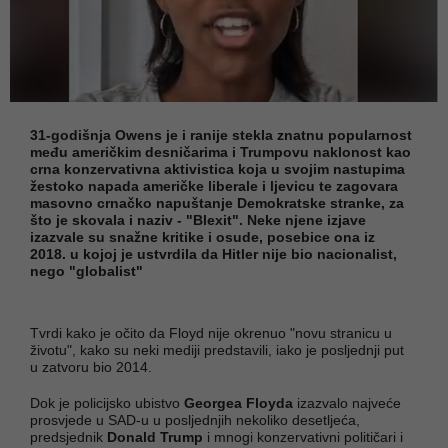
31-godišnja Owens je i ranije stekla znatnu popularnost
među američkim desničarima i Trumpovu naklonost kao
crna konzervativna aktivistica koja u svojim nastupima
žestoko napada američke liberale i ljevicu te zagovara
masovno crnačko napuštanje Demokratske stranke, za
što je skovala i naziv - "Blexit". Neke njene izjave
izazvale su snažne kritike i osude, posebice ona iz
2018. u kojoj je ustvrdila da Hitler nije bio nacionalist,
nego "globalist"
Tvrdi kako je očito da Floyd nije okrenuo "novu stranicu u
životu", kako su neki mediji predstavili, iako je posljednji put
u zatvoru bio 2014.
Dok je policijsko ubistvo
Georgea Floyda
izazvalo najveće
prosvjede u SAD-u u posljednjih nekoliko desetljeća,
predsjednik
Donald Trump
i mnogi konzervativni političari i