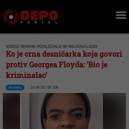
VIDEO/ SNIMAK POGLEDALO 90 MILIONA LJUDI
Ko je crna desničarka koja govori
protiv Georgea Floyda: 'Bio je
kriminalac'
10.06.20, 08:10h
Hronika