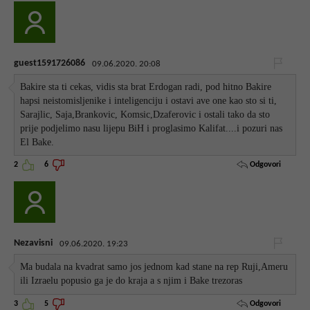
guest1591726086
09.06.2020. 20:08
Bakire sta ti cekas, vidis sta brat Erdogan radi, pod hitno Bakire
hapsi neistomisljenike i inteligenciju i ostavi ave one kao sto si ti,
Sarajlic, Saja,Brankovic, Komsic,Dzaferovic i ostali tako da sto
prije podjelimo nasu lijepu BiH i proglasimo Kalifat....i pozuri nas
El Bake.
Odgovori
2
6
Nezavisni
09.06.2020. 19:23
Ma budala na kvadrat samo jos jednom kad stane na rep Ruji,Ameru
ili Izraelu popusio ga je do kraja a s njim i Bake trezoras
Odgovori
3
5