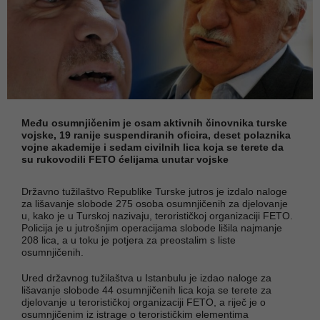
Među osumnjičenim je osam aktivnih činovnika turske
vojske, 19 ranije suspendiranih oficira, deset polaznika
vojne akademije i sedam civilnih lica koja se terete da
su rukovodili FETO ćelijama unutar vojske
Državno tužilaštvo Republike Turske jutros je izdalo naloge
za lišavanje slobode 275 osoba osumnjičenih za djelovanje
u, kako je u Turskoj nazivaju, terorističkoj organizaciji FETO.
Policija je u jutrošnjim operacijama slobode lišila najmanje
208 lica, a u toku je potjera za preostalim s liste
osumnjičenih.
Ured državnog tužilaštva u Istanbulu je izdao naloge za
lišavanje slobode 44 osumnjičenih lica koja se terete za
djelovanje u terorističkoj organizaciji FETO, a riječ je o
osumnjičenim iz istrage o terorističkim elementima