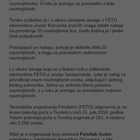
osumnjičenika. U toku je potraga za preostalim s liste
osumnjičenih.
Tursko tužilaštvo je i u okviru odvojene istrage o FETO
elementima unutar Komande zračnih snaga izdalo naloge
za privođenje 32 osumnjičena lica, među kojima je i jedan
bivši potpukovnik.
Postupajući po nalogu, policija je slobode lišila 25
osumnjičenih, a traga za preostalom sedmoricom
osumnjičenih.
I u okviru istrage koja se u Ankari vodi o infiltriranim
elementima FETO-a unutar žandarmerije, izdat je nalog za
privođenje osam osumnjičenih osoba, uključujući i jednog
bivšeg pukovnika. Jutros su slobode lišena petorica
osumnjičenih, a u toku je potraga za preostalom trojicom
osumnjičenih.
Teroristička organizacija Fetullahci (FETO) odgovorna je za
krvavi pokušaj puča u Turskoj u noći 15. jula 2016. godine.
Tokom pokušaja puča u Turskoj poginula je 251, a ranjeno
oko 2.200 osoba.
Riječ je o organizaciji koju predvodi
Fetullah Gulen
,
nastanjen u Sjedinjenim Američkim Državama, a čije