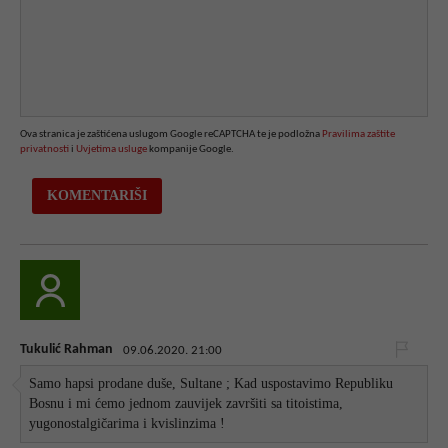
Ova stranica je zaštićena uslugom Google reCAPTCHA te je podložna
Pravilima zaštite
privatnosti
i
Uvjetima usluge
kompanije Google.
Tukulić Rahman
09.06.2020. 21:00
Samo hapsi prodane duše, Sultane ; Kad uspostavimo Republiku
Bosnu i mi ćemo jednom zauvijek završiti sa titoistima,
yugonostalgičarima i kvislinzima !