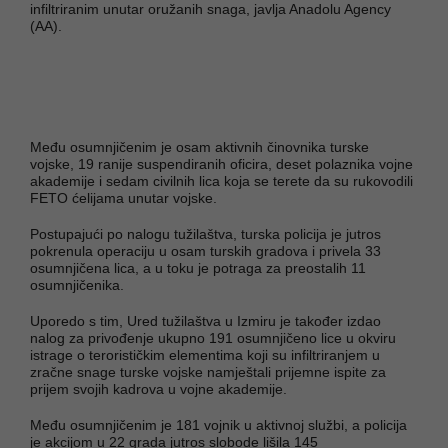
infiltriranim unutar oružanih snaga, javlja Anadolu Agency
(AA).
Među osumnjičenim je osam aktivnih činovnika turske
vojske, 19 ranije suspendiranih oficira, deset polaznika vojne
akademije i sedam civilnih lica koja se terete da su rukovodili
FETO ćelijama unutar vojske.
Postupajući po nalogu tužilaštva, turska policija je jutros
pokrenula operaciju u osam turskih gradova i privela 33
osumnjičena lica, a u toku je potraga za preostalih 11
osumnjičenika.
Uporedo s tim, Ured tužilaštva u Izmiru je također izdao
nalog za privođenje ukupno 191 osumnjičeno lice u okviru
istrage o terorističkim elementima koji su infiltriranjem u
zračne snage turske vojske namještali prijemne ispite za
prijem svojih kadrova u vojne akademije.
Među osumnjičenim je 181 vojnik u aktivnoj službi, a policija
je akcijom u 22 grada jutros slobode lišila 145