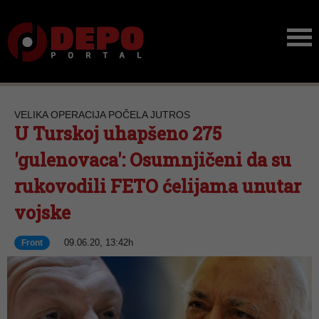
VELIKA OPERACIJA POČELA JUTROS
U Turskoj uhapšeno 275
'gulenovaca': Osumnjičeni da su
rukovodili FETO ćelijama unutar
vojske
09.06.20, 13:42h
Front