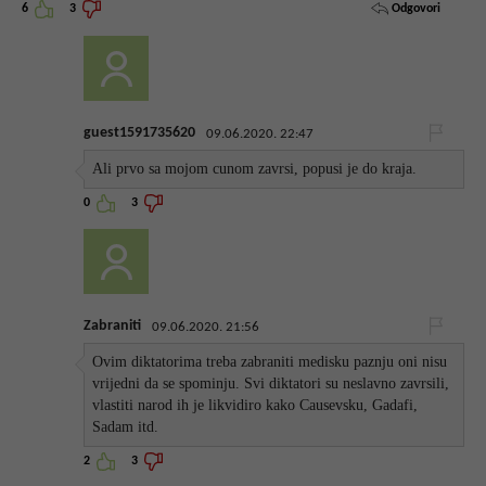
Odgovori
6
3
guest1591735620
09.06.2020. 22:47
Ali prvo sa mojom cunom zavrsi, popusi je do kraja.
0
3
Zabraniti
09.06.2020. 21:56
Ovim diktatorima treba zabraniti medisku paznju oni nisu
vrijedni da se spominju. Svi diktatori su neslavno zavrsili,
vlastiti narod ih je likvidiro kako Causevsku, Gadafi,
Sadam itd.
2
3