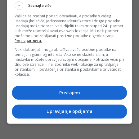
Saznajte više
Vaši će se osobni podaci obrađivati, a podatke s vašeg
uređaja (kolačiće, jedinstvene identifikatore i druge podatke
uređaja) može pohranjivati, dijeliti te im pristupati 241 partner
ili ih može upotrebljavati ova web-lokacija. Mi i naši partneri
možemo upotrebljavati precizne podatke o geolociranju.
Popis partnera.
Neki dobavljači mogu obrađivati vaše osobne podatke na
temelju legitimnog interesa. Ako se ne slažete s tim, u
nastavku možete upravljati svojim opcijama. Potražite vezu pri
dnu ove stranice ili na izborniku web-lokacije za upravljanje
pristankom ili povlačenje pristanka u postavkama privatnosti i
kolačića.
Pristajem
Upravljanje opcijama