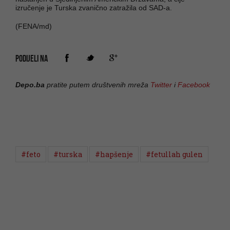
izručenje je Turska zvanično zatražila od SAD-a.
(FENA/md)
PODIJELI NA
Depo.ba
pratite putem društvenih mreža
Twitter
i
Facebook
#feto
#turska
#hapšenje
#fetullah gulen