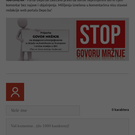
NAPOMENA
- Portal Depo.ba zadržava pravo da obriše neprimjereni dio ili cijeli
komentar bez najave i objašnjenja. Mišljenja iznešena u komentarima nisu stavovi
redakcije web portala Depo.ba!
0
karaktera