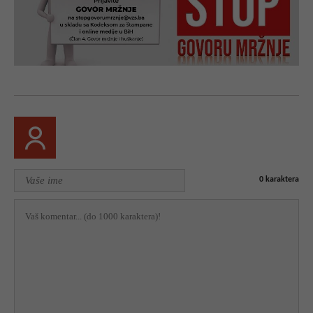
0
karaktera