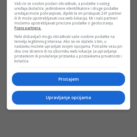
Vaši će se osobni podaci obrađivati, a podatke s vašeg
uređaja (kolačiće, jedinstvene identifikatore i druge podatke
uređaja) može pohranjivati, dijeliti te im pristupati 241 partner
ili ih može upotrebljavati ova web-lokacija. Mi i naši partneri
možemo upotrebljavati precizne podatke o geolociranju.
Popis partnera.
Neki dobavljači mogu obrađivati vaše osobne podatke na
temelju legitimnog interesa. Ako se ne slažete s tim, u
nastavku možete upravljati svojim opcijama. Potražite vezu pri
dnu ove stranice ili na izborniku web-lokacije za upravljanje
pristankom ili povlačenje pristanka u postavkama privatnosti i
kolačića.
Pristajem
Upravljanje opcijama