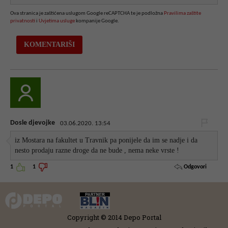
Ova stranica je zaštićena uslugom Google reCAPTCHA te je podložna
Pravilima zaštite
privatnosti
i
Uvjetima usluge
kompanije Google.
Dosle djevojke
03.06.2020. 13:54
iz Mostara na fakultet u Travnik pa ponijele da im se nadje i da
nesto prodaju razne droge da ne bude , nema neke vrste !
Odgovori
1
1
Copyright © 2014 Depo Portal