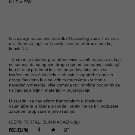
MUP-a SBK.
Ističu da je na osnovu naredbe Općinskog suda Travnik, u
ulici Šumeće, općina Travnik, izvršen pretres stana koji
koristi N.U.
- U stanu je također pronađeno više raznih materija za koje
se sumnja da su opojne droge (speed, cannabis, ecstasy),
kao i brojni predmeti koji se mogu dovesti u vezu sa
izvršenjem krivičnih djela iz oblasti zloupotrebe opojnih
droga (staklena lula sa vidnim tragovima korištenja
navedenih materija, više komada tzv. mrvilica pogodnih za
usitnjavanje biljnih materija) – pojašnjavaju.
U saradnji sa nadležnim Kantonalnim tužilaštvom,
osumnjičena je lišena slobode i protiv nje će biti poduzete
zakonom propisane mjere i radnje.
(DEPO PORTAL, BLIN MAGAZIN/dg)
PODIJELI NA