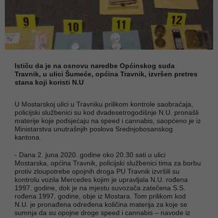
Ističu da je na osnovu naredbe Općinskog suda
Travnik, u ulici Šumeće, općina Travnik, izvršen pretres
stana koji koristi N.U
U Mostarskoj ulici u Travniku prilikom kontrole saobraćaja,
policijski službenici su kod dvadesetrogodišnje N.U. pronašli
materije koje podsjećaju na speed i cannabis, saopćeno je iz
Ministarstva unutrašnjih poslova Srednjobosanskog
kantona.
- Dana 2. juna 2020. godine oko 20.30 sati u ulici
Mostarska, općina Travnik, policijski službenici tima za borbu
protiv zloupotrebe opojnih droga PU Travnik izvršili su
kontrolu vozila Mercedes kojim je upravljala N.U. rođena
1997. godine, dok je na mjestu suvozača zatečena S.S.
rođena 1997. godine, obje iz Mostara. Tom prilikom kod
N.U. je pronađena određena količina materija za koje se
sumnja da su opojne droge speed i cannabis – navode iz