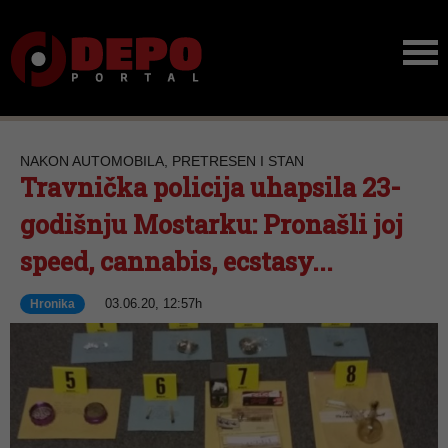
NAKON AUTOMOBILA, PRETRESEN I STAN
Travnička policija uhapsila 23-
godišnju Mostarku: Pronašli joj
speed, cannabis, ecstasy...
03.06.20, 12:57h
Hronika