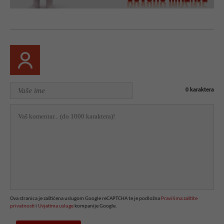
0
karaktera
Ova stranica je zaštićena uslugom Google reCAPTCHA te je podložna
Pravilima zaštite
privatnosti
i
Uvjetima usluge
kompanije Google.