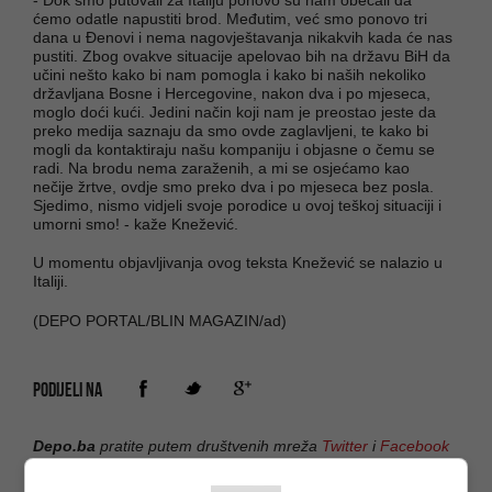
- Dok smo putovali za Italiju ponovo su nam obećali da
ćemo odatle napustiti brod. Međutim, već smo ponovo tri
dana u Đenovi i nema nagovještavanja nikakvih kada će nas
pustiti. Zbog ovakve situacije apelovao bih na državu BiH da
učini nešto kako bi nam pomogla i kako bi naših nekoliko
državljana Bosne i Hercegovine, nakon dva i po mjeseca,
moglo doći kući. Jedini način koji nam je preostao jeste da
preko medija saznaju da smo ovde zaglavljeni, te kako bi
mogli da kontaktiraju našu kompaniju i objasne o čemu se
radi. Na brodu nema zaraženih, a mi se osjećamo kao
nečije žrtve, ovdje smo preko dva i po mjeseca bez posla.
Sjedimo, nismo vidjeli svoje porodice u ovoj teškoj situaciji i
umorni smo! - kaže Knežević.
U momentu objavljivanja ovog teksta Knežević se nalazio u
Italiji.
(DEPO PORTAL/BLIN MAGAZIN/ad)
PODIJELI NA
Depo.ba
pratite putem društvenih mreža
Twitter
i
Facebook