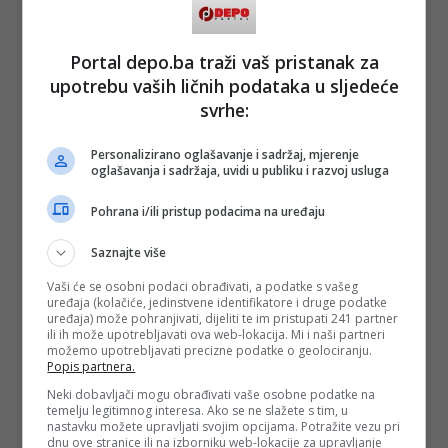
Portal depo.ba traži vaš pristanak za
upotrebu vaših ličnih podataka u sljedeće
#kruzer
#KORONA
#taoci
#zaraza
svrhe:
#apel
#pomoć
Personalizirano oglašavanje i sadržaj, mjerenje
oglašavanja i sadržaja, uvidi u publiku i razvoj usluga
Pohrana i/ili pristup podacima na uređaju
Saznajte više
Vaši će se osobni podaci obrađivati, a podatke s vašeg
uređaja (kolačiće, jedinstvene identifikatore i druge podatke
uređaja) može pohranjivati, dijeliti te im pristupati 241 partner
ili ih može upotrebljavati ova web-lokacija. Mi i naši partneri
možemo upotrebljavati precizne podatke o geolociranju.
Popis partnera.
Neki dobavljači mogu obrađivati vaše osobne podatke na
temelju legitimnog interesa. Ako se ne slažete s tim, u
nastavku možete upravljati svojim opcijama. Potražite vezu pri
dnu ove stranice ili na izborniku web-lokacije za upravljanje