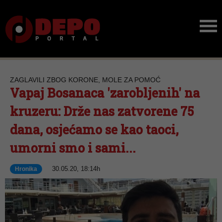
ZAGLAVILI ZBOG KORONE, MOLE ZA POMOĆ
Vapaj Bosanaca 'zarobljenih' na
kruzeru: Drže nas zatvorene 75
dana, osjećamo se kao taoci,
umorni smo i sami...
30.05.20, 18:14h
Hronika