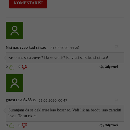
Nisi nas zvao kad si isao,
31.05.2020. 11:36
zasto nas sada zoves? Da se vratis? Pa vrati se kako si otisao!
Odgovori
0
0
guest1590878835
31.05.2020. 00:47
Sumnjam da se deklarise kao bosanac. Vidi lik na brodu isao zaraditi
lovu. To su rizici.
Odgovori
0
0