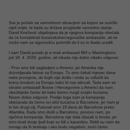
Sve je počelo sa vanrednom situacijom sa kojom se suočilo
cijeli svijet, te kada su države proglasile vanredno stanje.
David Knežević objašnjava da je njegova kompanija obećala
da će kontaktirati bosanskohercegovačke ambasade, ali ne
može nam sa sigurnošću potvrditi da li su to ikada uradili.
I sam David posalo je e-mail ambasadi BiH u Washingtonu
još 18. 4. 2020. godine, ali nikada nije dobio nikakv odgovor.
- Prvo smo bili zaglavljeni u Americi, jer Amerika nije
dozvoljavala letove za Evropu. Tu smo čekali mjesec dana
neke promjene, do kojih nije došlo i onda su odlučili da
krenu brodom za Evropu kako bi nas iskrcali. Tada sam se
obratio ambasadi Bosne i Hercegovine u Americi da nam
obezbijede čarter let kako bismo mogli svojim kućama.
Nisam dobio odgovor. Poslije toga nam je kompanija
obećavala da ćemo svi otići kućama iz Barcelone, jer nam je
to bio drugi cilj. Putovali smo 19 dana do Barcelone preko
Atlantika. Kada smo došli u Barcelonu, ponovo nam, po
riječima kompanije, Barcelona nije dala izlazak iz broda, jer
smo imali dvoje ljudi koje su bili u karantinu. Rekli su nam da
moraju da ih testiraju i ako budu negativni, moći ćemo