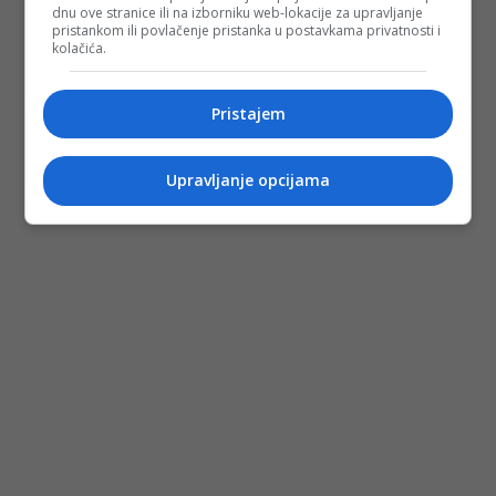
dnu ove stranice ili na izborniku web-lokacije za upravljanje
pristankom ili povlačenje pristanka u postavkama privatnosti i
kolačića.
Pristajem
Upravljanje opcijama