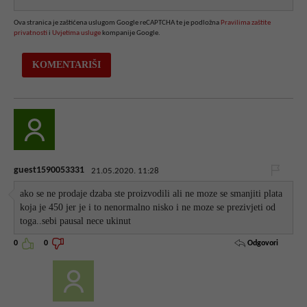
Ova stranica je zaštićena uslugom Google reCAPTCHA te je podložna
Pravilima zaštite
privatnosti
i
Uvjetima usluge
kompanije Google.
guest1590053331
21.05.2020. 11:28
ako se ne prodaje dzaba ste proizvodili ali ne moze se smanjiti plata
koja je 450 jer je i to nenormalno nisko i ne moze se prezivjeti od
toga..sebi pausal nece ukinut
Odgovori
0
0