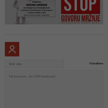
0
karaktera