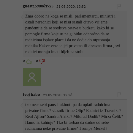
guest1590061925
21.05.2020. 13:52
Znas dobro na koga se misli, parlamentarci, ministri i
ostali neradnici koji se nisu sastali citavo vrijeme
pandemije,da se sredstva ostave u budzetu kako bi se
pomogle firme koje su na gubitku odnosdno da se
radnicima isplate place i da ne dodje do otpustanja
radnika.Kakve veze je jel privatna ili drzavna firma , svi
radnici moraju imati hljeb na stolu
0
0
tvoj babo
21.05.2020. 12:28
tko nece sebi pausal ukinuti pa da uplati radnicima
privatne firme? vlasnik firme Olip? Radnici iz Travnika?
Reuf Ajfon? Sandra Afrika? Milorad Dodik? Mirza Čelik?
Hamo iz kuhinje? Tko bi trebao da dadne od sebe
radnicima neke privatne firme? Trump? Merkel?