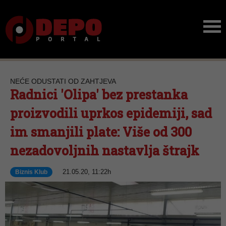
NEĆE ODUSTATI OD ZAHTJEVA
Radnici 'Olipa' bez prestanka
proizvodili uprkos epidemiji, sad
im smanjili plate: Više od 300
nezadovoljnih nastavlja štrajk
21.05.20, 11:22h
Biznis Klub