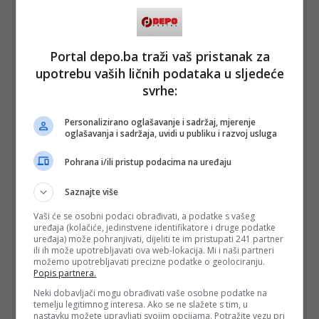
Portal depo.ba traži vaš pristanak za
upotrebu vaših ličnih podataka u sljedeće
svrhe:
Personalizirano oglašavanje i sadržaj, mjerenje
oglašavanja i sadržaja, uvidi u publiku i razvoj usluga
Pohrana i/ili pristup podacima na uređaju
Saznajte više
Vaši će se osobni podaci obrađivati, a podatke s vašeg
uređaja (kolačiće, jedinstvene identifikatore i druge podatke
uređaja) može pohranjivati, dijeliti te im pristupati 241 partner
ili ih može upotrebljavati ova web-lokacija. Mi i naši partneri
možemo upotrebljavati precizne podatke o geolociranju.
Popis partnera.
Neki dobavljači mogu obrađivati vaše osobne podatke na
temelju legitimnog interesa. Ako se ne slažete s tim, u
nastavku možete upravljati svojim opcijama. Potražite vezu pri