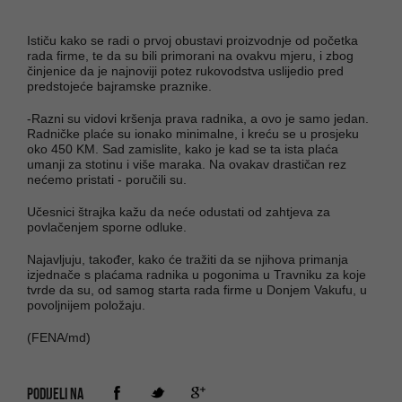
Ističu kako se radi o prvoj obustavi proizvodnje od početka
rada firme, te da su bili primorani na ovakvu mjeru, i zbog
činjenice da je najnoviji potez rukovodstva uslijedio pred
predstojeće bajramske praznike.
-Razni su vidovi kršenja prava radnika, a ovo je samo jedan.
Radničke plaće su ionako minimalne, i kreću se u prosjeku
oko 450 KM. Sad zamislite, kako je kad se ta ista plaća
umanji za stotinu i više maraka. Na ovakav drastičan rez
nećemo pristati - poručili su.
Učesnici štrajka kažu da neće odustati od zahtjeva za
povlačenjem sporne odluke.
Najavljuju, također, kako će tražiti da se njihova primanja
izjednače s plaćama radnika u pogonima u Travniku za koje
tvrde da su, od samog starta rada firme u Donjem Vakufu, u
povoljnijem položaju.
(FENA/md)
PODIJELI NA