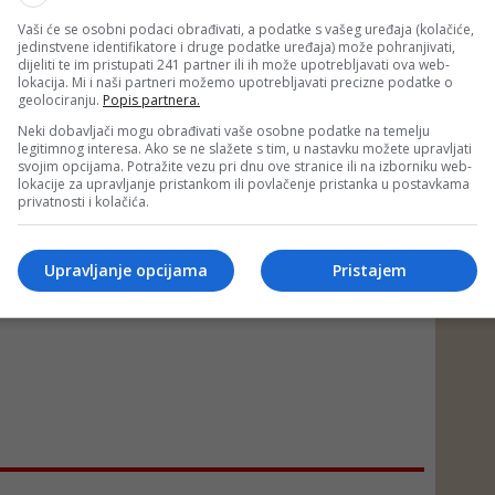
Vaši će se osobni podaci obrađivati, a podatke s vašeg uređaja (kolačiće,
jedinstvene identifikatore i druge podatke uređaja) može pohranjivati,
dijeliti te im pristupati 241 partner ili ih može upotrebljavati ova web-
lokacija. Mi i naši partneri možemo upotrebljavati precizne podatke o
geolociranju.
Popis partnera.
Neki dobavljači mogu obrađivati vaše osobne podatke na temelju
legitimnog interesa. Ako se ne slažete s tim, u nastavku možete upravljati
svojim opcijama. Potražite vezu pri dnu ove stranice ili na izborniku web-
lokacije za upravljanje pristankom ili povlačenje pristanka u postavkama
privatnosti i kolačića.
Upravljanje opcijama
Pristajem