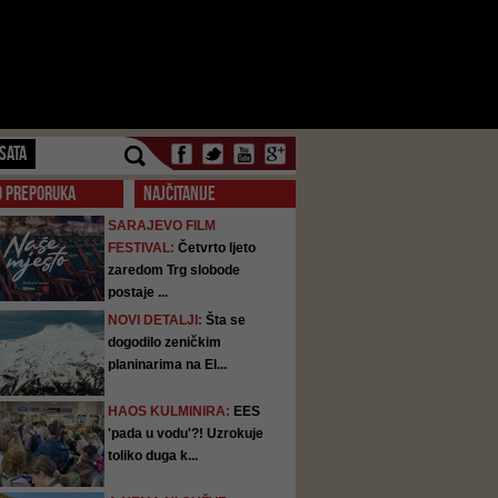
SATA
O PREPORUKA
NAJČITANIJE
SARAJEVO FILM
FESTIVAL:
Četvrto ljeto
zaredom Trg slobode
postaje ...
NOVI DETALJI:
Šta se
dogodilo zeničkim
planinarima na El...
HAOS KULMINIRA:
EES
'pada u vodu'?! Uzrokuje
toliko duga k...