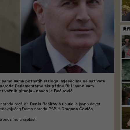
DEP
iz samo Vama poznatih razloga, mjesecima ne sazivate
naroda Parlamentarne skupštine BiH javno Vam
t važnih pitanja - naveo je Bećirović
aroda prof. dr.
Denis Bećirović
uputio je javno devet
sjedavajućeg Doma naroda PSBIH
Dragana Čovića
.
renosimo u cijelosti.