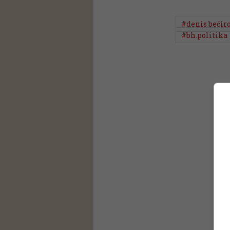
#denis bećir
#bh.politika