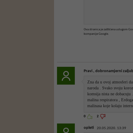
Ova stranica je zaštićena uslugom G
kompanije Google.
Pravi , dobronamjerni zaljubl
Zna da u ovoj atmosferi da
naroda . Svako svoju korozi
komsija nista ne dobacuju .
malina respiratora , Erdoga
malinasa koje kolaju inter
0
2
opleti
20.05.2020. 13:39