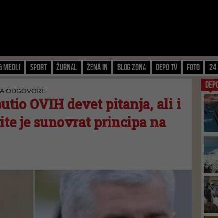
& Mediji
Sport
Žurnal
Žena IN
Blog zona
Depo TV
FOTO
24 
DEP
VA ODGOVORE
tio OVIH devet pitanja, ali i
ite je sunovrat principa na