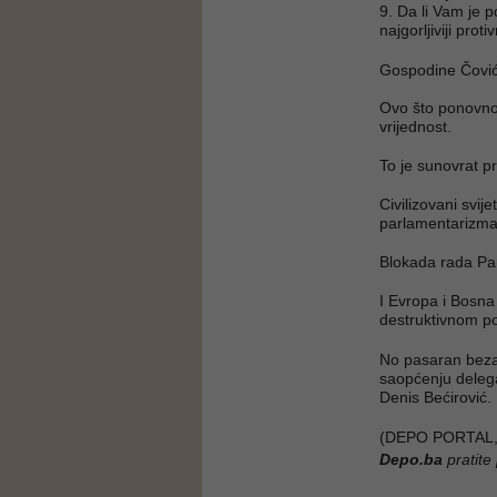
9. Da li Vam je 
najgorljiviji pro
Gospodine Čović
Ovo što ponovno 
vrijednost.
To je sunovrat pr
Civilizovani svij
parlamentarizm
Blokada rada Par
I Evropa i Bosna
destruktivnom po
No pasaran bezak
saopćenju deleg
Denis Bećirović.
(DEPO PORTAL,
Depo.ba
pratite