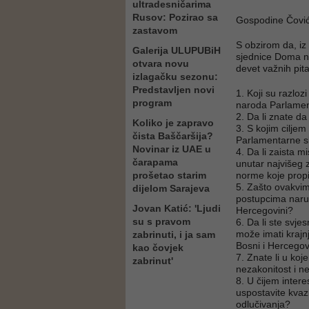
ultradesničarima
Rusov: Pozirao sa
Gospodine Čovi
zastavom
S obzirom da, i
Galerija ULUPUBiH
sjednice Doma n
otvara novu
devet važnih pita
izlagačku sezonu:
Predstavljen novi
1. Koji su razlo
program
naroda Parlamen
2. Da li znate da
Koliko je zapravo
3. S kojim cilje
čista Baščaršija?
Parlamentarne sk
Novinar iz UAE u
4. Da li zaista m
čarapama
unutar najvišeg 
prošetao starim
norme koje prop
5. Zašto ovakvim
dijelom Sarajeva
postupcima naruš
Jovan Katić: 'Ljudi
Hercegovini?
su s pravom
6. Da li ste svje
može imati krajn
zabrinuti, i ja sam
Bosni i Hercegov
kao čovjek
7. Znate li u ko
zabrinut'
nezakonitost i n
8. U čijem inter
uspostavite kvazi
odlučivanja?