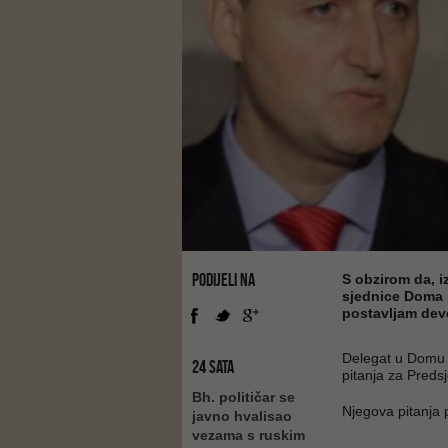
PODIJELI NA
S obzirom da, 
sjednice Doma 
postavljam deve
Delegat u Domu n
24 SATA
pitanja za Pred
Bh. političar se
Njegova pitanja p
javno hvalisao
vezama s ruskim