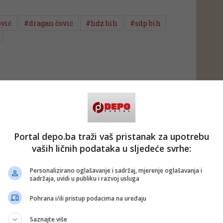
ović
#dragan čović
#hdz bih
#sdp bih
Portal depo.ba traži vaš pristanak za upotrebu
vaših ličnih podataka u sljedeće svrhe:
Personalizirano oglašavanje i sadržaj, mjerenje oglašavanja i
sadržaja, uvidi u publiku i razvoj usluga
Pohrana i/ili pristup podacima na uređaju
Saznajte više