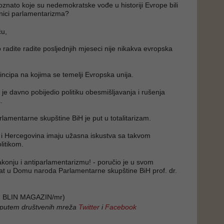
poznato koje su nedemokratske vođe u historiji Evrope bili
tivnici parlamentarizma?
u,
radite radite posljednjih mjeseci nije nikakva evropska
incipa na kojima se temelji Evropska unija.
et je davno pobijedio politiku obesmišljavanja i rušenja
a.
lamentarne skupštine BiH je put u totalitarizam.
 i Hercegovina imaju užasna iskustva sa takvom
litikom.
onju i antiparlamentarizmu! - poručio je u svom
at u Domu naroda Parlamentarne skupštine BiH prof. dr.
 BLIN MAGAZIN/mr)
 putem društvenih mreža
Twitter
i
Facebook