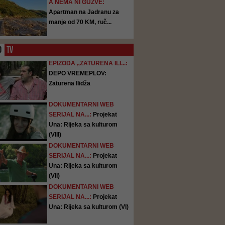
A NEMA NI GUŽVE:
Apartman na Jadranu za
manje od 70 KM, ruč...
O
TV
EPIZODA „ZATURENA ILI...:
DEPO VREMEPLOV:
Zaturena Ilidža
DOKUMENTARNI WEB
SERIJAL NA...:
Projekat
Una: Rijeka sa kulturom
(VIII)
DOKUMENTARNI WEB
SERIJAL NA...:
Projekat
Una: Rijeka sa kulturom
(VII)
DOKUMENTARNI WEB
SERIJAL NA...:
Projekat
Una: Rijeka sa kulturom (VI)