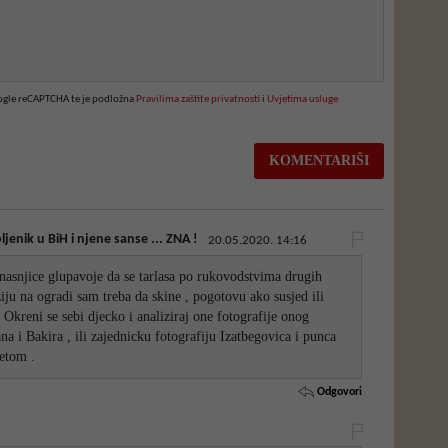
oogle reCAPTCHA te je podložna
Pravilima zaštite privatnosti
i
Uvjetima usluge
jenik u BiH i njene sanse ... ZNA !
20.05.2020. 14:16
nasnjice glupavoje da se tarlasa po rukovodstvima drugih
ju na ogradi sam treba da skine , pogotovu ako susjed ili
 Okreni se sebi djecko i analiziraj one fotografije onog
na i Bakira , ili zajednicku fotografiju Izatbegovica i punca
netom .
Odgovori