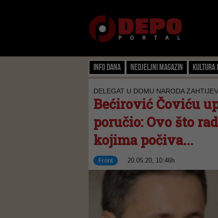
Info dana
Nedjeljni magazin
Kultura 
DELEGAT U DOMU NARODA ZAHTIJE
Bećirović Čoviću upu
poručio: Ovo što rad
kojima počiva...
20.05.20, 10:46h
Front