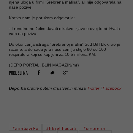
njena uloga u firmi "Srebrena malina", ali nije odgovarala na
naše pozive.
Kratko nam je porukom odgovorila:
- Trenutno ne želim davati nikakve izjave o ovoj temi. Hvala
vam na pozivu.
Do okončanja istraga "Srebrenoj malini" Sud BiH blokirao je
račune, a do sada je u našu zemlju stiglo 80 od 100
respiratora koji su kupljeni za 10,5 miliona KM.
(DEPO PORTAL, BLIN MAGAZIN/mr)
PODIJELI NA
Depo.ba
pratite putem društvenih mreža
Twitter
i
Facebook
#ana bavrka
#fikret hodžić
#srebrena