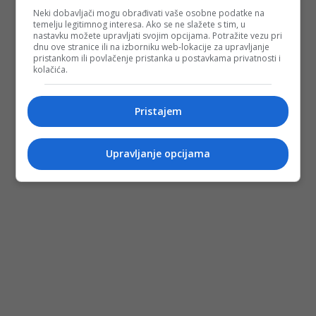
Neki dobavljači mogu obrađivati vaše osobne podatke na
temelju legitimnog interesa. Ako se ne slažete s tim, u
nastavku možete upravljati svojim opcijama. Potražite vezu pri
dnu ove stranice ili na izborniku web-lokacije za upravljanje
pristankom ili povlačenje pristanka u postavkama privatnosti i
kolačića.
Pristajem
Upravljanje opcijama