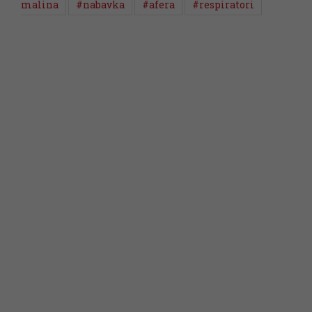
malina
#nabavka
#afera
#respiratori