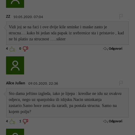
ZZ
10.05.2020. 07:04
Vidi joj se na faci i ove dvije kile sminke i maske zasto je
strucna.....kako bi jedan sda papak iz srebrenice sta i pristavio , kad
ne bi platio za strucnost .....sikter
Odgovori
4
0
Alice Julien
09.05.2020. 22:36
Sto dama jeftino izgleda, iako je lijepa : kreolke ne idu uz ovakvu
odjecu, nego uz spanjolsku ili idijsku.Nacin sminkanja
zastario.Samo hoce zena da zaradi, pa postala strucna. Samo na
kojem polju?
Odgovori
4
1