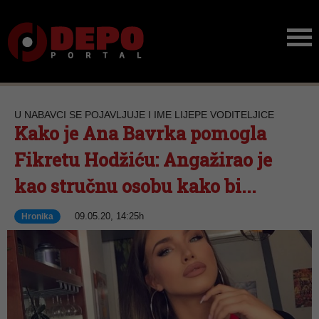
U NABAVCI SE POJAVLJUJE I IME LIJEPE VODITELJICE
Kako je Ana Bavrka pomogla
Fikretu Hodžiću: Angažirao je
kao stručnu osobu kako bi...
09.05.20, 14:25h
Hronika