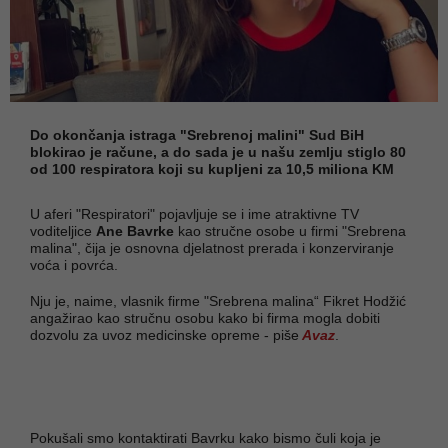
Do okončanja istraga "Srebrenoj malini" Sud BiH
blokirao je račune, a do sada je u našu zemlju stiglo 80
od 100 respiratora koji su kupljeni za 10,5 miliona KM
U aferi "Respiratori" pojavljuje se i ime atraktivne TV
voditeljice
Ane Bavrke
kao stručne osobe u firmi "Srebrena
malina", čija je osnovna djelatnost prerada i konzerviranje
voća i povrća.
Nju je, naime, vlasnik firme "Srebrena malina“ Fikret Hodžić
angažirao kao stručnu osobu kako bi firma mogla dobiti
dozvolu za uvoz medicinske opreme - piše
Avaz
.
Pokušali smo kontaktirati Bavrku kako bismo čuli koja je