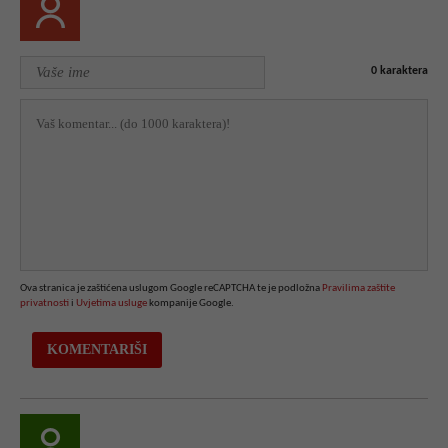
0
karaktera
Ova stranica je zaštićena uslugom Google reCAPTCHA te je podložna
Pravilima zaštite
privatnosti
i
Uvjetima usluge
kompanije Google.