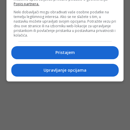
Popis partnera.
Neki dobavljači mogu obrađivati vaše osobne podatke na
temelju legitimnog interesa. Ako se ne slažete s tim, u
nastavku možete upravljati svojim opcijama. Potražite vezu pri
dnu ove stranice ili na izborniku web-lokacije za upravljanje
pristankom ili povlačenje pristanka u postavkama privatnosti i
kolačića.
Pristajem
Upravljanje opcijama