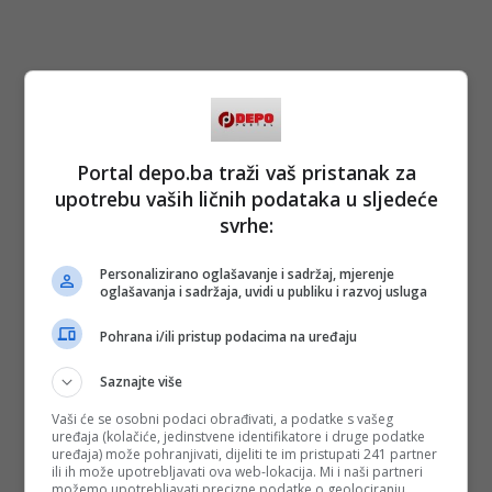
Portal depo.ba traži vaš pristanak za
upotrebu vaših ličnih podataka u sljedeće
svrhe:
Personalizirano oglašavanje i sadržaj, mjerenje
oglašavanja i sadržaja, uvidi u publiku i razvoj usluga
Pohrana i/ili pristup podacima na uređaju
Saznajte više
Vaši će se osobni podaci obrađivati, a podatke s vašeg
uređaja (kolačiće, jedinstvene identifikatore i druge podatke
uređaja) može pohranjivati, dijeliti te im pristupati 241 partner
ili ih može upotrebljavati ova web-lokacija. Mi i naši partneri
možemo upotrebljavati precizne podatke o geolociranju.