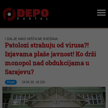
I DALJE NIKO NIŠTA NE RJEŠAVA
Patolozi strahuju od virusa?!
Izjavama plaše javnost! Ko drži
monopol nad obdukcijama u
Sarajevu?
19.04.20, 16:22h
Front