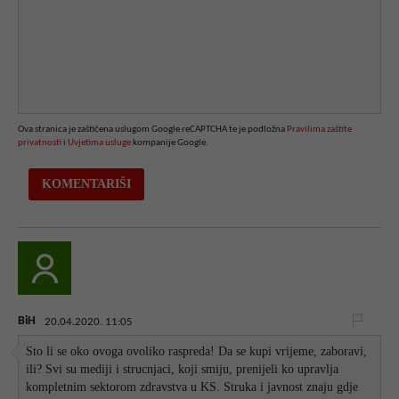
Ova stranica je zaštićena uslugom Google reCAPTCHA te je podložna
Pravilima zaštite
privatnosti
i
Uvjetima usluge
kompanije Google.
BiH
20.04.2020. 11:05
Sto li se oko ovoga ovoliko raspreda! Da se kupi vrijeme, zaboravi,
ili? Svi su mediji i strucnjaci, koji smiju, prenijeli ko upravlja
kompletnim sektorom zdravstva u KS. Struka i javnost znaju gdje