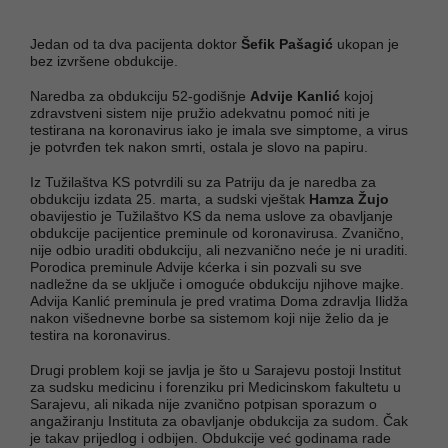
Jedan od ta dva pacijenta doktor
Šefik Pašagić
ukopan je
bez izvršene obdukcije.
Naredba za obdukciju 52-godišnje
Advije Kanlić
kojoj
zdravstveni sistem nije pružio adekvatnu pomoć niti je
testirana na koronavirus iako je imala sve simptome, a virus
je potvrđen tek nakon smrti, ostala je slovo na papiru.
Iz Tužilaštva KS potvrdili su za Patriju da je naredba za
obdukciju izdata 25. marta, a sudski vještak
Hamza Žujo
obavijestio je Tužilaštvo KS da nema uslove za obavljanje
obdukcije pacijentice preminule od koronavirusa. Zvanično,
nije odbio uraditi obdukciju, ali nezvanično neće je ni uraditi.
Porodica preminule Advije kćerka i sin pozvali su sve
nadležne da se uključe i omoguće obdukciju njihove majke.
Advija Kanlić preminula je pred vratima Doma zdravlja Ilidža
nakon višednevne borbe sa sistemom koji nije želio da je
testira na koronavirus.
Drugi problem koji se javlja je što u Sarajevu postoji Institut
za sudsku medicinu i forenziku pri Medicinskom fakultetu u
Sarajevu, ali nikada nije zvanično potpisan sporazum o
angažiranju Instituta za obavljanje obdukcija za sudom. Čak
je takav prijedlog i odbijen. Obdukcije već godinama rade