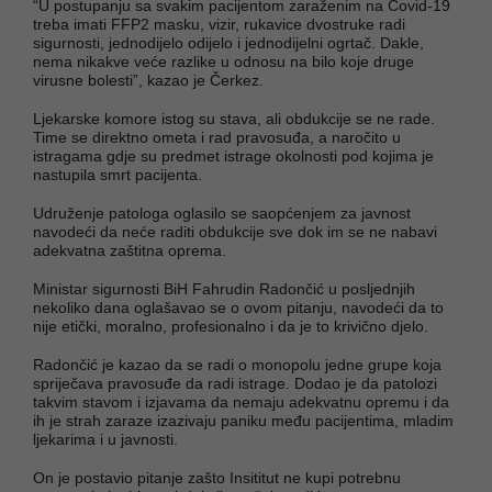
“U postupanju sa svakim pacijentom zaraženim na Covid-19
treba imati FFP2 masku, vizir, rukavice dvostruke radi
sigurnosti, jednodijelo odijelo i jednodijelni ogrtač. Dakle,
nema nikakve veće razlike u odnosu na bilo koje druge
virusne bolesti”, kazao je Čerkez.
Ljekarske komore istog su stava, ali obdukcije se ne rade.
Time se direktno ometa i rad pravosuđa, a naročito u
istragama gdje su predmet istrage okolnosti pod kojima je
nastupila smrt pacijenta.
Udruženje patologa oglasilo se saopćenjem za javnost
navodeći da neće raditi obdukcije sve dok im se ne nabavi
adekvatna zaštitna oprema.
Ministar sigurnosti BiH Fahrudin Radončić u posljednjih
nekoliko dana oglašavao se o ovom pitanju, navodeći da to
nije etički, moralno, profesionalno i da je to krivično djelo.
Radončić je kazao da se radi o monopolu jedne grupe koja
spriječava pravosuđe da radi istrage. Dodao je da patolozi
takvim stavom i izjavama da nemaju adekvatnu opremu i da
ih je strah zaraze izazivaju paniku među pacijentima, mladim
ljekarima i u javnosti.
On je postavio pitanje zašto Insititut ne kupi potrebnu