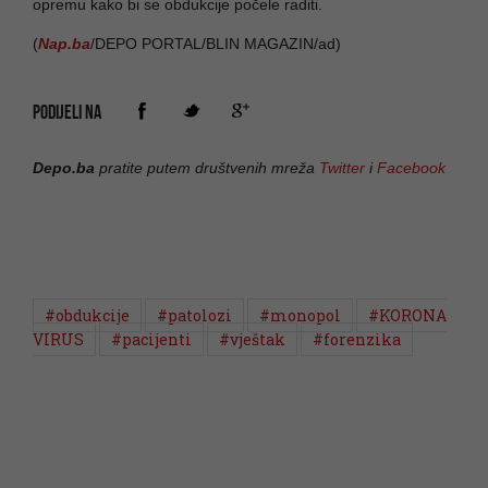
opremu kako bi se obdukcije počele raditi.
(
Nap.ba
/DEPO PORTAL/BLIN MAGAZIN/ad)
PODIJELI NA
Depo.ba
pratite putem društvenih mreža
Twitter
i
Facebook
#obdukcije
#patolozi
#monopol
#KORONA
VIRUS
#pacijenti
#vještak
#forenzika