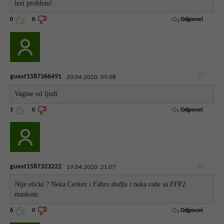
lezi problem!
Odgovori
0
0
guest1587366491
20.04.2020. 09:08
Vagine od ljudi
Odgovori
1
0
guest1587323222
19.04.2020. 21:07
Nije eticki ? Neka Cerkez i Fahro dodju i neka rade sa FFP2
maskom
Odgovori
6
0