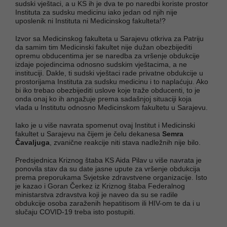
sudski vještaci, a u KS ih je dva te po naredbi koriste prostor
Instituta za sudsku medicinu iako jedan od njih nije
uposlenik ni Instituta ni Medicinskog fakulteta!?
Izvor sa Medicinskog fakulteta u Sarajevu otkriva za Patriju
da samim tim Medicinski fakultet nije dužan obezbijediti
opremu obducentima jer se naredba za vršenje obdukcije
izdaje pojedincima odnosno sudskim vještacima, a ne
instituciji. Dakle, ti sudski vještaci rade privatne obdukcije u
prostorijama Instituta za sudsku medicinu i to naplaćuju. Ako
bi iko trebao obezbijediti uslove koje traže obducenti, to je
onda onaj ko ih angažuje prema sadašnjoj situaciji koja
vlada u Institutu odnosno Medicinskom fakultetu u Sarajevu.
Iako je u više navrata spomenut ovaj Institut i Medicinski
fakultet u Sarajevu na čijem je čelu dekanesa
Semra
Čavaljuga
, zvanične reakcije niti stava nadležnih nije bilo.
Predsjednica Kriznog štaba KS Aida Pilav u više navrata je
ponovila stav da su date jasne upute za vršenje obdukcija
prema preporukama Svjetske zdravstvene organizacije. Isto
je kazao i Goran Čerkez iz Kriznog štaba Federalnog
ministarstva zdravstva koji je naveo da su se radile
obdukcije osoba zaraženih hepatitisom ili HIV-om te da i u
slučaju COVID-19 treba isto postupiti.