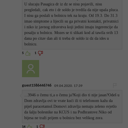
U slucaju Pasagica dr iz dz se nisu pojavili, nisu
pregledali, cak eto i dr soldo je tvrdila da nije upala pluca.
I nisu ga poslali u bolnicu tek na kraju. Od 19.3. Do 31.3
imao simptome a lijecili su ga privatni kontakti, privatnici
i niko iz javnog zdravstva koji jedini imaju ingerencije da
posalju u bolnicu. Mozes se ti slikati kod al tawila svih 13
dana po citav dan ali ti treba dr soldo iz dz da ides u
bolnicu.
5
1
guest1586446746
09.04.2020. 17:39
...3946 o čemu ti,a o čemu ja?Koji dio ti nije jasan?Odeš u
Dom zdravlja ovi te vrate kući ili ti telefonom kažu da
piješ paracetamol.Domovi zdravlja nemaju zeleno svjetlo
da šalju bolesnike na KCUS i na Podhrastove.Niko od
bijesa ne traži prijem u bolnicu bez velikog zora.
14
1