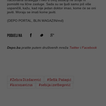
pomisliti na lične zasluge. Sada su se ljudi samo još više
uspaničili, kažu, kad nije jedan doktor imao, kome će se oni
javiti. Moraju se imati kome javiti.
(DEPO PORTAL, BLIN MAGAZIN/md)
PODIJELI NA
Depo.ba
pratite putem društvenih mreža
Twitter
i
Facebook
#Zehra Dizdarević
#Šefik Pašagić
#koronavirus
#sebija izetbegović