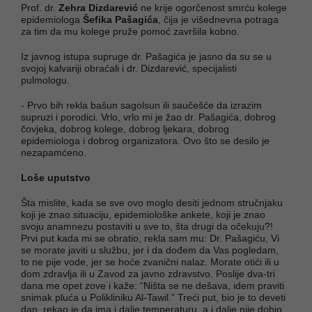
Prof. dr.
Zehra Dizdarević
ne krije ogorčenost smrću kolege
epidemiologa
Šefika Pašagića
, čija je višednevna potraga
za tim da mu kolege pruže pomoć završila kobno.
Iz javnog istupa supruge dr. Pašagića je jasno da su se u
svojoj kalvariji obraćali i dr. Dizdarević, specijalisti
pulmologu.
- Prvo bih rekla bašun sagolsun ili saučešće da izrazim
supruzi i porodici. Vrlo, vrlo mi je žao dr. Pašagića, dobrog
čovjeka, dobrog kolege, dobrog ljekara, dobrog
epidemiologa i dobrog organizatora. Ovo što se desilo je
nezapamćeno.
Loše uputstvo
Šta mislite, kada se sve ovo moglo desiti jednom stručnjaku
koji je znao situaciju, epidemiološke ankete, koji je znao
svoju anamnezu postaviti u sve to, šta drugi da očekuju?!
Prvi put kada mi se obratio, rekla sam mu: Dr. Pašagiću, Vi
se morate javiti u službu, jer i da dođem da Vas pogledam,
to ne pije vode, jer se hoće zvanični nalaz. Morate otići ili u
dom zdravlja ili u Zavod za javno zdravstvo. Poslije dva-tri
dana me opet zove i kaže: “Ništa se ne dešava, idem praviti
snimak pluća u Polikliniku Al-Tawil.” Treći put, bio je to deveti
dan, rekao je da ima i dalje temperaturu, a i dalje nije dobio