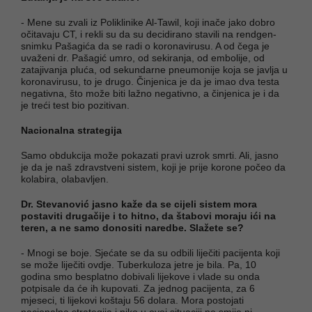
- Mene su zvali iz Poliklinike Al-Tawil, koji inače jako dobro
očitavaju CT, i rekli su da su decidirano stavili na rendgen-
snimku Pašagića da se radi o koronavirusu. A od čega je
uvaženi dr. Pašagić umro, od sekiranja, od embolije, od
zatajivanja pluća, od sekundarne pneumonije koja se javlja u
koronavirusu, to je drugo. Činjenica je da je imao dva testa
negativna, što može biti lažno negativno, a činjenica je i da
je treći test bio pozitivan.
Nacionalna strategija
Samo obdukcija može pokazati pravi uzrok smrti. Ali, jasno
je da je naš zdravstveni sistem, koji je prije korone počeo da
kolabira, olabavljen.
Dr. Stevanović jasno kaže da se cijeli sistem mora
postaviti drugačije i to hitno, da štabovi moraju ići na
teren, a ne samo donositi naredbe. Slažete se?
- Mnogi se boje. Sjećate se da su odbili liječiti pacijenta koji
se može liječiti ovdje. Tuberkuloza jetre je bila. Pa, 10
godina smo besplatno dobivali lijekove i vlade su onda
potpisale da će ih kupovati. Za jednog pacijenta, za 6
mjeseci, ti lijekovi koštaju 56 dolara. Mora postojati
nacionalna strategija i niko u ovoj situaciji ne smije ni