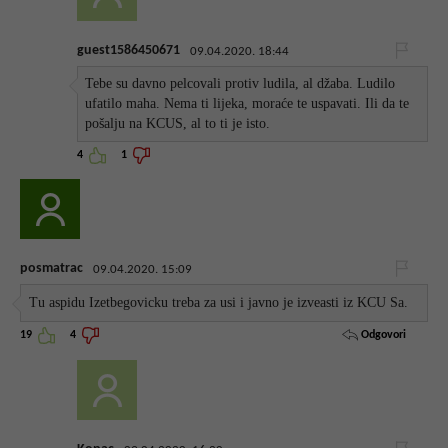
guest1586450671
09.04.2020. 18:44
Tebe su davno pelcovali protiv ludila, al džaba. Ludilo
ufatilo maha. Nema ti lijeka, moraće te uspavati. Ili da te
pošalju na KCUS, al to ti je isto.
4
1
posmatrac
09.04.2020. 15:09
Tu aspidu Izetbegovicku treba za usi i javno je izveasti iz KCU Sa.
Odgovori
19
4