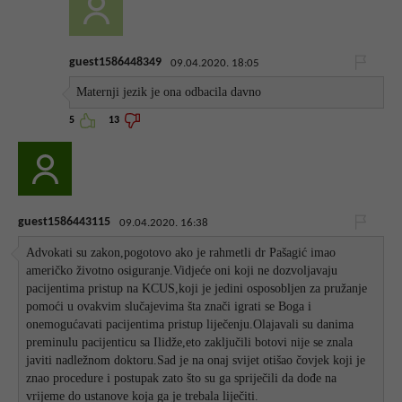
guest1586448349
09.04.2020. 18:05
Maternji jezik je ona odbacila davno
5
13
guest1586443115
09.04.2020. 16:38
Advokati su zakon,pogotovo ako je rahmetli dr Pašagić imao
američko životno osiguranje.Vidjeće oni koji ne dozvoljavaju
pacijentima pristup na KCUS,koji je jedini osposobljen za pružanje
pomoći u ovakvim slučajevima šta znači igrati se Boga i
onemogućavati pacijentima pristup liječenju.Olajavali su danima
preminulu pacijenticu sa Ilidže,eto zaključili botovi nije se znala
javiti nadležnom doktoru.Sad je na onaj svijet otišao čovjek koji je
znao procedure i postupak zato što su ga spriječili da dođe na
vrijeme do ustanove koja ga je trebala liječiti.