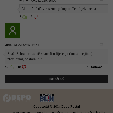
Kopac
09.04.2020. 16:20
Ako te "ufati" virus zovi pokopno. Tebi lijeka nema.
3
4
Aida
09.04.2020. 12:51
Znači Zehra i vi ste učestvovali u liječenju (konsultacijima)
preminulog doktora?????
Odgovori
12
10
PRIKAŽI JOŠ
Copyright © 2014 Depo Portal
Impressum
Kontakt
Marketing
Privatnost korisnika