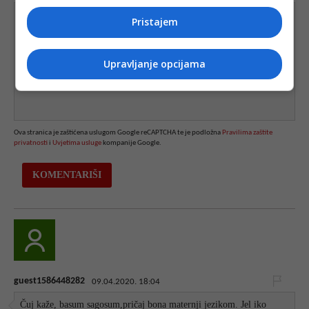
Pristajem
Upravljanje opcijama
Ova stranica je zaštićena uslugom Google reCAPTCHA te je podložna
Pravilima zaštite
privatnosti
i
Uvjetima usluge
kompanije Google.
guest1586448282
09.04.2020. 18:04
Čuj kaže, basum sagosum,pričaj bona maternji jezikom. Jel iko