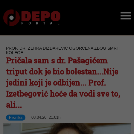
PROF. DR. ZEHRA DIZDAREVIĆ OGORČENA ZBOG SMRTI
KOLEGE
Pričala sam s dr. Pašagićem
triput dok je bio bolestan...Nije
jedini koji je odbijen... Prof.
Izetbegović hoće da vodi sve to,
ali...
08.04.20, 21:01h
Hronika