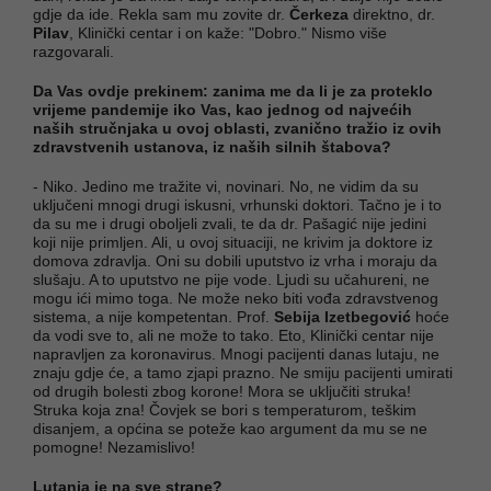
gdje da ide. Rekla sam mu zovite dr.
Čerkeza
direktno, dr.
Pilav
, Klinički centar i on kaže: "Dobro." Nismo više
razgovarali.
Da Vas ovdje prekinem: zanima me da li je za proteklo
vrijeme pandemije iko Vas, kao jednog od najvećih
naših stručnjaka u ovoj oblasti, zvanično tražio iz ovih
zdravstvenih ustanova, iz naših silnih štabova?
- Niko. Jedino me tražite vi, novinari. No, ne vidim da su
uključeni mnogi drugi iskusni, vrhunski doktori. Tačno je i to
da su me i drugi oboljeli zvali, te da dr. Pašagić nije jedini
koji nije primljen. Ali, u ovoj situaciji, ne krivim ja doktore iz
domova zdravlja. Oni su dobili uputstvo iz vrha i moraju da
slušaju. A to uputstvo ne pije vode. Ljudi su učahureni, ne
mogu ići mimo toga. Ne može neko biti vođa zdravstvenog
sistema, a nije kompetentan. Prof.
Sebija Izetbegović
hoće
da vodi sve to, ali ne može to tako. Eto, Klinički centar nije
napravljen za koronavirus. Mnogi pacijenti danas lutaju, ne
znaju gdje će, a tamo zjapi prazno. Ne smiju pacijenti umirati
od drugih bolesti zbog korone! Mora se uključiti struka!
Struka koja zna! Čovjek se bori s temperaturom, teškim
disanjem, a općina se poteže kao argument da mu se ne
pomogne! Nezamislivo!
Lutanja je na sve strane?