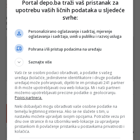
Portal depo.ba traži vaš pristanak za
Komentari - Ukupno 107
upotrebu vaših ličnih podataka u sljedeće
svrhe:
NAPOMENA
- Portal Depo.ba zadržava pravo da obriše neprimjereni dio ili cijeli
komentar bez najave i objašnjenja. Mišljenja iznešena u komentarima nisu stavovi
redakcije web portala Depo.ba!
Personalizirano oglašavanje i sadržaj, mjerenje
oglašavanja i sadržaja, uvidi u publiku i razvoj usluga
Pohrana i/ili pristup podacima na uređaju
Saznajte više
Vaši će se osobni podaci obrađivati, a podatke s vašeg
uređaja (kolačiće, jedinstvene identifikatore i druge podatke
uređaja) može pohranjivati, dijeliti te im pristupati 241 partner
ili ih može upotrebljavati ova web-lokacija. Mi i naši partneri
možemo upotrebljavati precizne podatke o geolociranju.
Popis partnera.
Neki dobavljači mogu obrađivati vaše osobne podatke na
temelju legitimnog interesa. Ako se ne slažete s tim, u
nastavku možete upravljati svojim opcijama. Potražite vezu pri
dnu ove stranice ili na izborniku web-lokacije za upravljanje
pristankom ili povlačenje pristanka u postavkama privatnosti i
kolačića.
0
karaktera