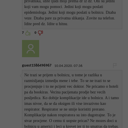
privatnika, idite ljudi moji prema dr iz dz. Oni su jedini
koji vam mogu pomoci. Jedini koji mogu poslati
epidemiologa. Jedini koji mogu poslati u bolnicu. Dzaba
veze. Dzaba pare za privatna slikanja. Zovite na telefon.
Idite pred dz. Idite u hitnu.
7
0
guest1586496967
10.04.2020. 07:36
Ne trazi se prijem u bolnicu, u tome je razlika u
razmisljanju izmedju mene i tebe. To se ne trazi to se
procjenjuje i to ne pcijent vec doktor. Ne pricamo o hoteli
pa da bookiras. Vecina pacijenata prodje bez vecih
posljedica. Ko dobije komplikacije ide u bolnicu. A i tamo
imas nivoe, da se da oksigen ili vise invazivno kao
respirator. Respirator se ne smije koristiti prerano.
Komplikacije nakon respiratora su isto dugotrajne. To je
stvar procjene. O cemu ti uopste pricas? Ne mozes doci u
bolnicu u americi i leci u krevet jer ti to smatras da trebas.