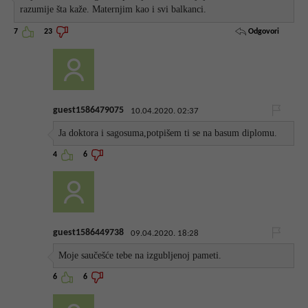
razumije šta kaže. Maternjim kao i svi balkanci.
Odgovori
7
23
guest1586479075
10.04.2020. 02:37
Ja doktora i sagosuma,potpišem ti se na basum diplomu.
4
6
guest1586449738
09.04.2020. 18:28
Moje saučešće tebe na izgubljenoj pameti.
6
6