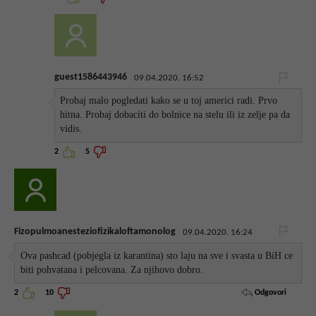
guest1586443946
09.04.2020. 16:52
Probaj malo pogledati kako se u toj americi radi. Prvo
hitna. Probaj dobaciti do bolnice na stelu ili iz zelje pa da
vidis.
2
5
Fizopulmoanesteziofizikaloftamonolog
09.04.2020. 16:24
Ova pashcad (pobjegla iz karantina) sto laju na sve i svasta u BiH ce
biti pohvatana i pelcovana. Za njihovo dobro.
Odgovori
2
10