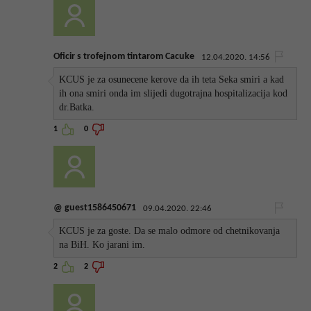
Oficir s trofejnom tintarom Cacuke
12.04.2020. 14:56
KCUS je za osunecene kerove da ih teta Seka smiri a kad
ih ona smiri onda im slijedi dugotrajna hospitalizacija kod
dr.Batka.
1
0
@ guest1586450671
09.04.2020. 22:46
KCUS je za goste. Da se malo odmore od chetnikovanja
na BiH. Ko jarani im.
2
2