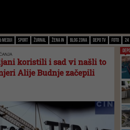
& Mediji
Sport
Žurnal
Žena IN
Blog zona
Depo TV
FOTO
24 
DEP
AĆANJA
ani koristili i sad vi našli to
mjeri Alije Budnje začepili