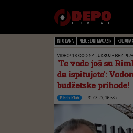
Info dana
Nedjeljni magazin
Kultura 
VIDEO/ 16 GODINA LUKSUZA BEZ PL
'Te vode još su Rimlj
da ispitujete': Vodo
budžetske prihode!
31.03.20, 16:58h
Biznis Klub