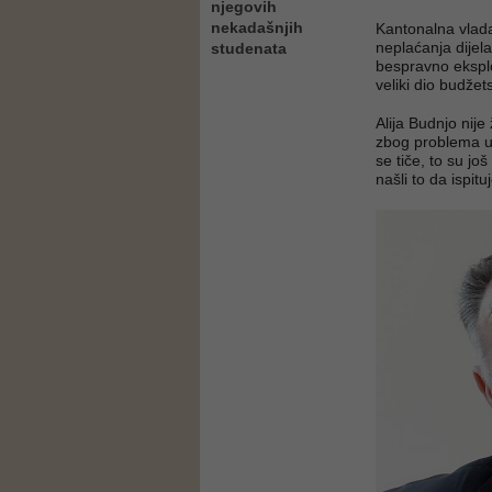
njegovih
nekadašnjih
Kantonalna vlada
neplaćanja dijela
studenata
bespravno eksplo
veliki dio budže
Alija Budnjo nije
zbog problema u
se tiče, to su još
našli to da ispitu