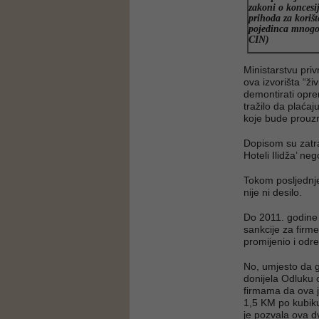
zakoni o konces
prihoda za korište
pojedinca mnogo 
CIN)
Ministarstvu pri
ova izvorišta “živ
demontirati opre
tražilo da plaća
koje bude prouzr
Dopisom su zatra
Hoteli Ilidža’ ne
Tokom posljednjeg
nije ni desilo.
Do 2011. godine 
sankcije za firme
promijenio i odr
No, umjesto da g
donijela Odluku 
firmama da ova j
1,5 KM po kubiku
je pozvala ova d