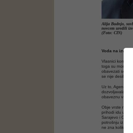
Alija Budnjo, suvl
novcem uredili izv
(Foto: CIN)
Voda na izvoli
Vlasnici komplek
toga su morali p
obavezati se na 
se nije desilo.
Uz to, Agencija z
dozvoljavala koriš
obaveznu vodnu
Obje vrste nakna
prihodi idu u bu
Sarajevo i Općine
potrošnju iz izvo
ne zna koliko je