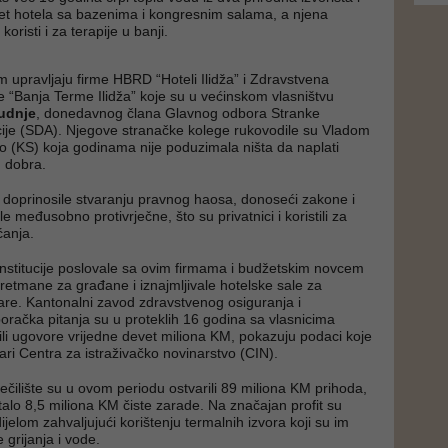
et hotela sa bazenima i kongresnim salama, a njena
 koristi i za terapije u banji.
m upravljaju firme HBRD “Hoteli Ilidža” i Zdravstvena
te “Banja Terme Ilidža” koje su u većinskom vlasništvu
Budnje
, donedavnog člana Glavnog odbora Stranke
ije (SDA). Njegove stranačke kolege rukovodile su Vladom
 (KS) koja godinama nije poduzimala ništa da naplati
g dobra.
su doprinosile stvaranju pravnog haosa, donoseći zakone i
le međusobno protivrječne, što su privatnici i koristili za
ćanja.
nstitucije poslovale sa ovim firmama i budžetskim novcem
tretmane za građane i iznajmljivale hotelske sale za
are. Kantonalni zavod zdravstvenog osiguranja i
boračka pitanja su u proteklih 16 godina sa vlasnicima
li ugovore vrijedne devet miliona KM, pokazuju podaci koje
nari Centra za istraživačko novinarstvo (CIN).
lječilište su u ovom periodu ostvarili 89 miliona KM prihoda,
talo 8,5 miliona KM čiste zarade. Na značajan profit su
dijelom zahvaljujući korištenju termalnih izvora koji su im
 grijanja i vode.