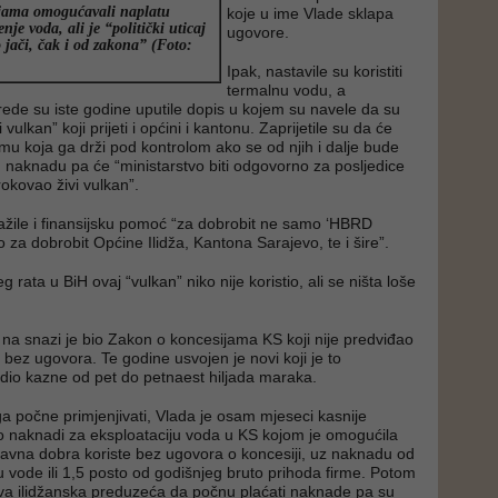
ijama omogućavali naplatu
koje u ime Vlade sklapa
nje voda, ali je “politički uticaj
ugovore.
jači, čak i od zakona” (Foto:
Ipak, nastavile su koristiti
termalnu vodu, a
vrede su iste godine uputile dopis u kojem su navele da su
i vulkan” koji prijeti i općini i kantonu. Zaprijetile su da će
mu koja ga drži pod kontrolom ako se od njih i dalje bude
ju naknadu pa će “ministarstvo biti odgovorno za posljedice
okovao živi vulkan”.
žile i finansijsku pomoć “za dobrobit ne samo ‘HBRD
go za dobrobit Općine Ilidža, Kantona Sarajevo, te i šire”.
 rata u BiH ovaj “vulkan” niko nije koristio, ali se ništa loše
na snazi je bio Zakon o koncesijama KS koji nije predviđao
 bez ugovora. Te godine usvojen je novi koji je to
edio kazne od pet do petnaest hiljada maraka.
a počne primjenjivati, Vlada je osam mjeseci kasnije
o naknadi za eksploataciju voda u KS kojom je omogućila
avna dobra koriste bez ugovora o koncesiji, uz naknadu od
 vode ili 1,5 posto od godišnjeg bruto prihoda firme. Potom
va ilidžanska preduzeća da počnu plaćati naknade pa su