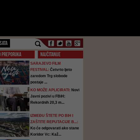
SATA
O PREPORUKA
NAJČITANIJE
SARAJEVO FILM
FESTIVAL:
Četvrto ljeto
zaredom Trg slobode
postaje ...
KO MOŽE APLICIRATI:
Novi
Javni pozivi u FBiH:
Rekordnih 20,3 m...
IZMEĐU ŠTETE PO BIH I
ZAŠTITE REPUTACIJE B...:
Ko će odgovarati ako stane
Koridor Vc: Kaž...