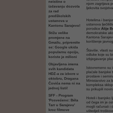
neistine o
njom zagrijava p
izdavanju dozvola
ljekovita svojstva
za rad
predškolskih
Hotelima i banjo
ustanova u
ustanova lječiliš
Kantonu Sarajevo!
porodice
Alije 
Stižu velike
demokratske akc
Kantona Sarajevo
promjene na
korištenje javno
Gmailu, pripremite
se: Google ukida
Štaviše, vlasti 
popularnu opciju,
odluke koje su bi
koriste je milioni
izbjegavanje pla
Objavljena imena
Istovremeno su i
svih kandidata
plaćale banjske 
HDZ-a za izbore u
proslave i semin
oktobru, Dragana
Ministarstvo za 
Čovića nema ni na
kompleksa sklopi
jednoj listi!
su prikupili novi
SFF - Program
Hoteli i banjsko 
'Posvećeno: Béla
od čega im je os
Tarr u Sarajevu'
mogli računati i 
kroz filmove
uštedjeli troškove