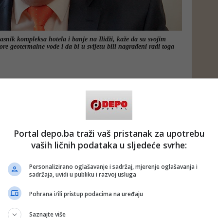
asnik kompleksa hotela i banje na Ilidži, kaže da su svojim
ore geotermalne vode i da bi u svijetu bili nagrađeni radi toga
sa na Ilidži koriste termalnu vodu od 2004. godine. Prije
otpisati koncesioni ugovor sa Vladom Kantona Sarajevo i
plaćanje jednokratne i godišnjih koncesionih naknada, ali to
Portal depo.ba traži vaš pristanak za upotrebu
a sliv rijeke Save (Agencija) im je od 2010. do 2015. godine
vaših ličnih podataka u sljedeće svrhe:
tenje vode iz izvorišta, ali privatnici ni za to nisu plaćali
 naknadu.
Personalizirano oglašavanje i sadržaj, mjerenje oglašavanja i
sadržaja, uvidi u publiku i razvoj usluga
da se obračunavaju na temelju iskorištene količine vode, a
džete Federacije Bosne i Hercegovine (FBiH), Kantona
 Ilidža. Međutim, kako vlasti nikada nisu kontrolisale
Pohrana i/ili pristup podacima na uređaju
rišta, a vlasnici kompleksa nisu koristili vodomjer tako se i
 vode potrošeno.
Saznajte više