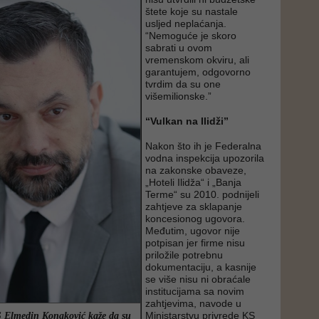
štete koje su nastale
usljed neplaćanja.
“Nemoguće je skoro
sabrati u ovom
vremenskom okviru, ali
garantujem, odgovorno
tvrdim da su one
višemilionske.”
“Vulkan na Ilidži”
Nakon što ih je Federalna
vodna inspekcija upozorila
na zakonske obaveze,
„Hoteli Ilidža“ i „Banja
Terme“ su 2010. podnijeli
zahtjeve za sklapanje
koncesionog ugovora.
Međutim, ugovor nije
potpisan jer firme nisu
priložile potrebnu
dokumentaciju, a kasnije
se više nisu ni obraćale
institucijama sa novim
zahtjevima, navode u
Ministarstvu privrede KS
S Elmedin Konaković kaže da su