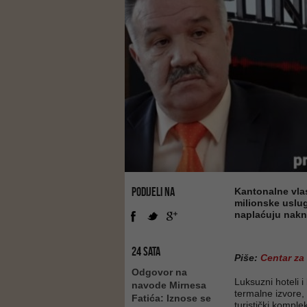
PODIJELI NA
Kantonalne vlas
milionske usluge
naplaćuju nakna
24 SATA
Piše:
Centar za
Odgovor na
Luksuzni hoteli i
navode Mirnesa
termalne izvore, 
Fatića: Iznose se
turistički komple