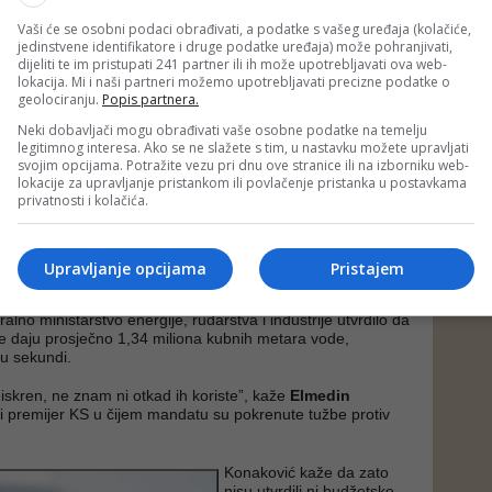
ora za vodne dozvole u Agenciji
Haris Ališehović
kaže da
Vaši će se osobni podaci obrađivati, a podatke s vašeg uređaja (kolačiće,
ahtjev za dozvolu priložile elaborat Instituta za
jedinstvene identifikatore i druge podatke uređaja) može pohranjivati,
mišljenje sudskog vještaka. On je utvrdio da nije moguće
dijeliti te im pristupati 241 partner ili ih može upotrebljavati ova web-
jer rad brojila blokiraju nataloženi minerali termalne vode.
lokacija. Mi i naši partneri možemo upotrebljavati precizne podatke o
geolociranju.
Popis partnera.
suprotno, ali ja nisam sudski vještak”, kaže Ališehović za
Neki dobavljači mogu obrađivati vaše osobne podatke na temelju
legitimnog interesa. Ako se ne slažete s tim, u nastavku možete upravljati
svojim opcijama. Potražite vezu pri dnu ove stranice ili na izborniku web-
a su morali prihvatiti mišljenje vještaka iako su znali da se
lokacije za upravljanje pristankom ili povlačenje pristanka u postavkama
lema mjeri vodomjerom na drugom obližnjem izvorištu koje
privatnosti i kolačića.
malna rivijera „Ilidža” na osnovu koncesionog ugovora iz
e sa svih izvora imaju isti sastav.
a CIN da se na izvorište moglo postaviti i brojilo koje nema
Upravljanje opcijama
Pristajem
 dok se naknada može izračunati i u odnosu na kapacitet
 Kantonalna vlada i Agencija to nikada nisu uradile iako su
alno ministarstvo energije, rudarstva i industrije utvrdilo da
nje daju prosječno 1,34 miliona kubnih metara vode,
 u sekundi.
kren, ne znam ni otkad ih koriste”, kaže
Elmedin
ši premijer KS u čijem mandatu su pokrenute tužbe protiv
Konaković kaže da zato
nisu utvrdili ni budžetske