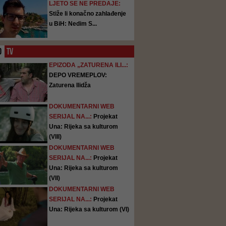
LJETO SE NE PREDAJE:
Stiže li konačno zahlađenje
u BiH: Nedim S...
O
TV
EPIZODA „ZATURENA ILI...:
DEPO VREMEPLOV:
Zaturena Ilidža
DOKUMENTARNI WEB
SERIJAL NA...:
Projekat
Una: Rijeka sa kulturom
(VIII)
DOKUMENTARNI WEB
SERIJAL NA...:
Projekat
Una: Rijeka sa kulturom
(VII)
DOKUMENTARNI WEB
SERIJAL NA...:
Projekat
Una: Rijeka sa kulturom (VI)