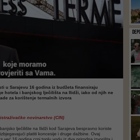
DEP
ti u Sarajevu 16 godina iz budžeta finansiraju
 hotela i banjskog lječilišta na Ilidži, iako od njih ne
de za korištenje termalnih izvora
 istraživačko novinarstvo (CIN)
 banjsko lječilište na Ilidži kod Sarajeva bespravno koriste
izbjegavajući platiti koncesije i druge dažbine. Ovaj
ks već 16 godina crpi toplu vodu iz dva prirodna izvorišta i