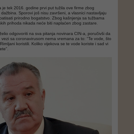
 je tek 2016. godine prvi put tužila ove firme zbog
 dažbina. Sporovi još nisu završeni, a vlasnici nastavljaju
atisati prirodno bogatstvo. Zbog kašnjenja sa tužbama
tskih prihoda nikada neće biti naplaćen zbog zastare.
 želio odgovoriti na sva pitanja novinara CIN-a, poručivši da
 vezi sa coronavirusom nema vremana za to: “Te vode, što
 Rimljani koristili. Koliko vijekova se te vode koriste i sad vi
jete”.