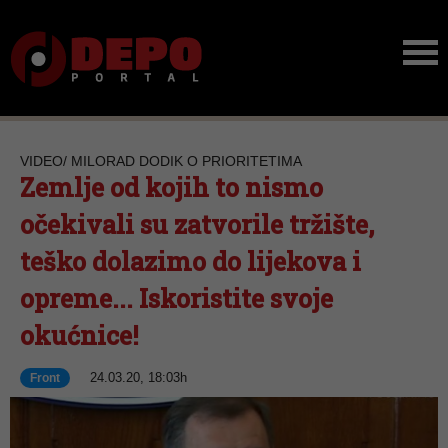
VIDEO/ MILORAD DODIK O PRIORITETIMA
Zemlje od kojih to nismo
očekivali su zatvorile tržište,
teško dolazimo do lijekova i
opreme... Iskoristite svoje
okućnice!
24.03.20, 18:03h
Front