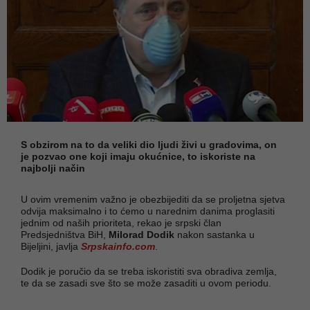
S obzirom na to da veliki dio ljudi živi u gradovima, on
je pozvao one koji imaju okućnice, to iskoriste na
najbolji način
U ovim vremenim važno je obezbijediti da se proljetna sjetva
odvija maksimalno i to ćemo u narednim danima proglasiti
jednim od naših prioriteta, rekao je srpski član
Predsjedništva BiH,
Milorad Dodik
nakon sastanka u
Bijeljini, javlja
Srpskainfo.com
.
Dodik je poručio da se treba iskoristiti sva obradiva zemlja,
te da se zasadi sve što se može zasaditi u ovom periodu.