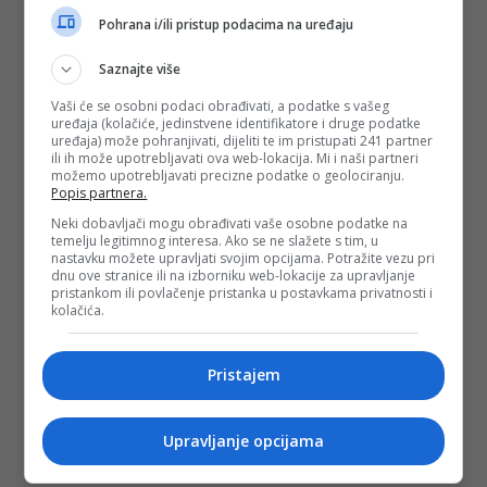
Pohrana i/ili pristup podacima na uređaju
Saznajte više
Vaši će se osobni podaci obrađivati, a podatke s vašeg
uređaja (kolačiće, jedinstvene identifikatore i druge podatke
uređaja) može pohranjivati, dijeliti te im pristupati 241 partner
ili ih može upotrebljavati ova web-lokacija. Mi i naši partneri
možemo upotrebljavati precizne podatke o geolociranju.
Popis partnera.
Neki dobavljači mogu obrađivati vaše osobne podatke na
temelju legitimnog interesa. Ako se ne slažete s tim, u
nastavku možete upravljati svojim opcijama. Potražite vezu pri
dnu ove stranice ili na izborniku web-lokacije za upravljanje
pristankom ili povlačenje pristanka u postavkama privatnosti i
kolačića.
Pristajem
Upravljanje opcijama