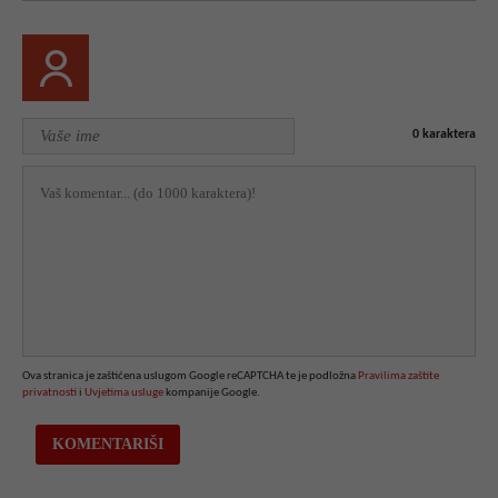
0
karaktera
Ova stranica je zaštićena uslugom Google reCAPTCHA te je podložna
Pravilima zaštite
privatnosti
i
Uvjetima usluge
kompanije Google.