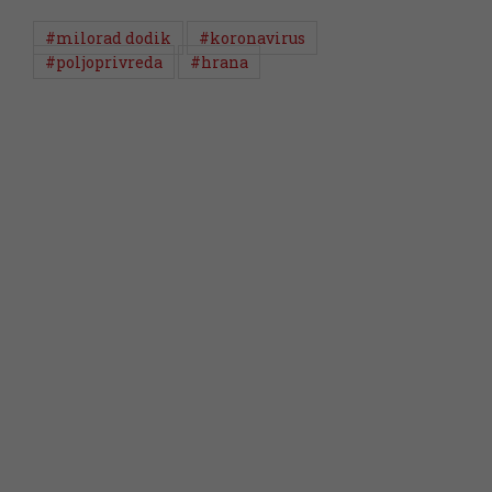
#milorad dodik
#koronavirus
#poljoprivreda
#hrana