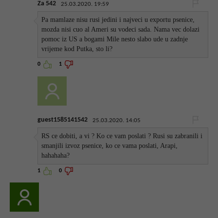
Za 542
25.03.2020. 19:59
Pa mamlaze nisu rusi jedini i najveci u exportu psenice,
mozda nisi cuo al Ameri su vodeci sada. Nama vec dolazi
pomoc iz US a bogami Mile nesto slabo ude u zadnje
vrijeme kod Putka, sto li?
0
1
guest1585141542
25.03.2020. 14:05
RS ce dobiti, a vi ? Ko ce vam poslati ? Rusi su zabranili i
smanjili izvoz psenice, ko ce vama poslati, Arapi,
hahahaha?
1
0