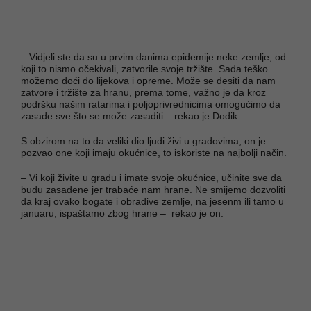
– Vidjeli ste da su u prvim danima epidemije neke zemlje, od
koji to nismo očekivali, zatvorile svoje tržište. Sada teško
možemo doći do lijekova i opreme. Može se desiti da nam
zatvore i tržište za hranu, prema tome, važno je da kroz
podršku našim ratarima i poljoprivrednicima omogućimo da
zasade sve što se može zasaditi – rekao je Dodik.
S obzirom na to da veliki dio ljudi živi u gradovima, on je
pozvao one koji imaju okućnice, to iskoriste na najbolji način.
– Vi koji živite u gradu i imate svoje okućnice, učinite sve da
budu zasađene jer trabaće nam hrane. Ne smijemo dozvoliti
da kraj ovako bogate i obradive zemlje, na jesenm ili tamo u
januaru, ispaštamo zbog hrane – rekao je on.