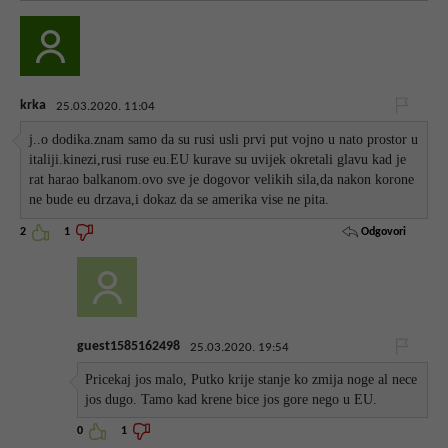
krka
25.03.2020. 11:04
j..o dodika.znam samo da su rusi usli prvi put vojno u nato prostor u
italiji.kinezi,rusi ruse eu.EU kurave su uvijek okretali glavu kad je
rat harao balkanom.ovo sve je dogovor velikih sila,da nakon korone
ne bude eu drzava,i dokaz da se amerika vise ne pita.
Odgovori
2
1
guest1585162498
25.03.2020. 19:54
Pricekaj jos malo, Putko krije stanje ko zmija noge al nece
jos dugo. Tamo kad krene bice jos gore nego u EU.
0
1