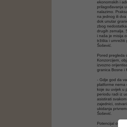
ekonomskih i adm
prilagođavanja u
nalazimo. Praks
na jednog ili dva
dok unutar granic
zbog nedostatka 
drugih zemalja. 
i naša je misija 
tržišta i umrežit
Šošević.
Pored pregleda 
Konzorcijem, obj
izvozno orijenti
granica Bosne i
- Gdje god da va
platforme nema 
koje su uvijek u
periodu radi iz u
asistirati svako
zajednici, ostva
ukidanja privrem
Šošević.
Potencijal ove id