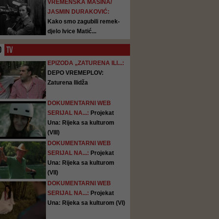
VREMENSKA MAŠINA/
JASMIN DURAKOVIĆ:
Kako smo zagubili remek-
djelo Ivice Matić...
O
TV
EPIZODA „ZATURENA ILI...:
DEPO VREMEPLOV:
Zaturena Ilidža
DOKUMENTARNI WEB
SERIJAL NA...:
Projekat
Una: Rijeka sa kulturom
(VIII)
DOKUMENTARNI WEB
SERIJAL NA...:
Projekat
Una: Rijeka sa kulturom
(VII)
DOKUMENTARNI WEB
SERIJAL NA...:
Projekat
Una: Rijeka sa kulturom (VI)