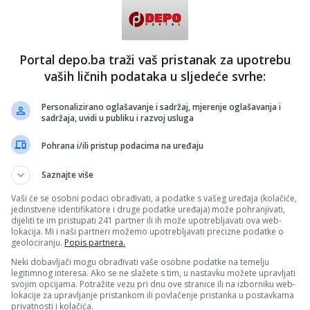
dnom mjestu, mogućnost odabira najboljih ponuda i brza
ažnju. Digitalno umrežavanje je posebna pogodnost ukoliko
prebukirane rasporede privrednika, nepostojanje
akt podataka za većinu kompanija, te najčešće
rugu stranu. Kompanije na Bizbook platformi moraju imati
Portal depo.ba traži vaš pristanak za upotrebu
račune da bi pristupili članstvu, što kreira jednu zdravu i
vaših ličnih podataka u sljedeće svrhe:
u zajednicu.
poziva sve privrednike da se besplatno registruju na
Personalizirano oglašavanje i sadržaj, mjerenje oglašavanja i
 iskoriste probni period za online umrežavanje sa drugim
sadržaja, uvidi u publiku i razvoj usluga
dstavljanje svojih kompanija Bizbook poslovnoj zajednici i
ompaniji novi, domaći, digitalni poslovni alat.
Pohrana i/ili pristup podacima na uređaju
j
Saznajte više
BLIN MAGAZIN/ad)
Vaši će se osobni podaci obrađivati, a podatke s vašeg uređaja (kolačiće,
 putem društvenih mreža
Twitter
i
Facebook
jedinstvene identifikatore i druge podatke uređaja) može pohranjivati,
dijeliti te im pristupati 241 partner ili ih može upotrebljavati ova web-
lokacija. Mi i naši partneri možemo upotrebljavati precizne podatke o
geolociranju.
Popis partnera.
Neki dobavljači mogu obrađivati vaše osobne podatke na temelju
#poslovanje
#digitalno poslovanje
legitimnog interesa. Ako se ne slažete s tim, u nastavku možete upravljati
#startup
#posao
#umrežavanje
#alat
svojim opcijama. Potražite vezu pri dnu ove stranice ili na izborniku web-
RUS
#pandemija
lokacije za upravljanje pristankom ili povlačenje pristanka u postavkama
privatnosti i kolačića.