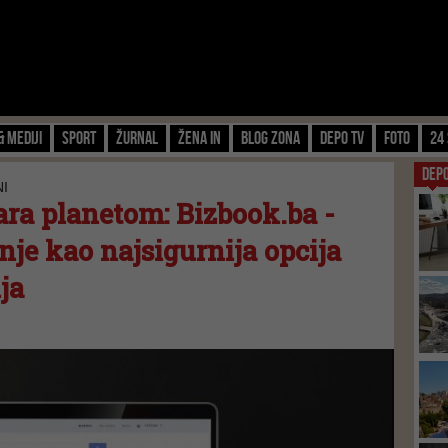
& Mediji
Sport
Žurnal
Žena IN
Blog zona
Depo TV
FOTO
24 
DEP
NI
ra planetom: Bizbook.ba -
je kao najsigurnija opcija
ja