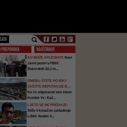
SATA
O PREPORUKA
NAJČITANIJE
KO MOŽE APLICIRATI:
Novi
Javni pozivi u FBiH:
Rekordnih 20,3 m...
IZMEĐU ŠTETE PO BIH I
ZAŠTITE REPUTACIJE B...:
Ko će odgovarati ako stane
Koridor Vc: Kaž...
LJETO SE NE PREDAJE:
Stiže li konačno zahlađenje
u BiH: Nedim S...