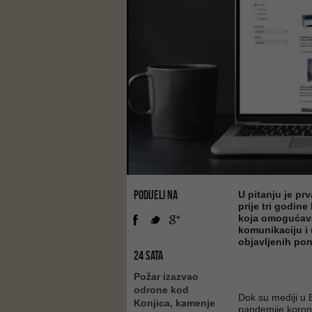
PODIJELI NA
U pitanju je pr
prije tri godin
koja omogućava
komunikaciju i
objavljenih pon
24 SATA
Požar izazvao
odrone kod
Dok su mediji u 
Konjica, kamenje
pandemije koron