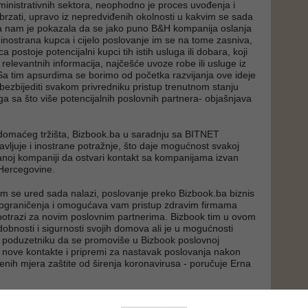
inistrativnih sektora, neophodno je proces uvođenja i
brzati, upravo iz nepredviđenih okolnosti u kakvim se sada
a nam je pokazala da se jako puno B&H kompanija oslanja
 inostrana kupca i cijelo poslovanje im se na tome zasniva,
a postoje potencijalni kupci tih istih usluga ili dobara, koji
relevantnih informacija, najčešće uvoze robe ili usluge iz
Sa tim apsurdima se borimo od početka razvijanja ove ideje
obezbijediti svakom privredniku pristup trenutnom stanju
i ga sa što više potencijalnih poslovnih partnera- objašnjava
domaćeg tržišta, Bizbook.ba u saradnju sa BITNET
avljuje i inostrane potražnje, što daje mogućnost svakoj
sanoj kompaniji da ostvari kontakt sa kompanijama izvan
 Hercegovine.
m se ured sada nalazi, poslovanje preko Bizbook.ba biznis
ograničenja i omogućava vam pristup zdravim firmama
 potrazi za novim poslovnim partnerima. Bizbook tim u ovom
dobnosti i sigurnosti svojih domova ali je u mogućnosti
m poduzetniku da se promoviše u Bizbook poslovnoj
ri nove kontakte i pripremi za nastavak poslovanja nakon
enih mjera zaštite od širenja koronavirusa - poručuje Erna
eje leži upravo u dostupnosti mikro, malih, srednjih i velikih