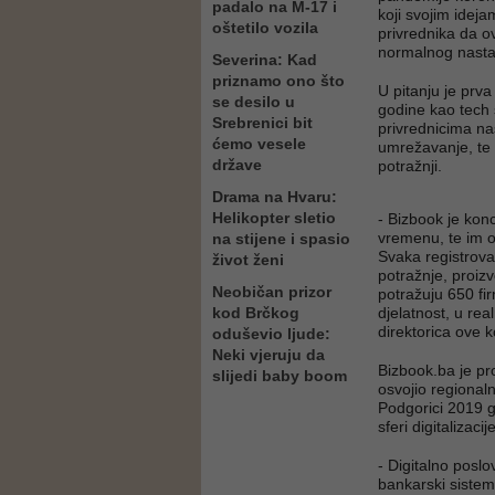
padalo na M-17 i
koji svojim ideja
oštetilo vozila
privrednika da o
normalnog nasta
Severina: Kad
priznamo ono što
U pitanju je prva
se desilo u
godine kao tech 
Srebrenici bit
privrednicima na
ćemo vesele
umrežavanje, te 
države
potražnji.
Drama na Hvaru:
Helikopter sletio
- Bizbook je kon
vremenu, te im o
na stijene i spasio
Svaka registrova
život ženi
potražnje, proiz
Neobičan prizor
potražuju 650 fi
kod Brčkog
djelatnost, u re
direktorica ove 
oduševio ljude:
Neki vjeruju da
Bizbook.ba je pr
slijedi baby boom
osvojio regional
Podgorici 2019 g
sferi digitalizacij
- Digitalno poslo
bankarski sistem 