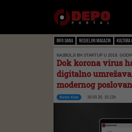
Info dana
Nedjeljni magazin
Kultura 
NAJBOLJI BH STARTUP U 2018. GODI
Dok korona virus ha
digitalno umrežavan
modernog poslovan
18.03.20, 15:12h
Biznis Klub