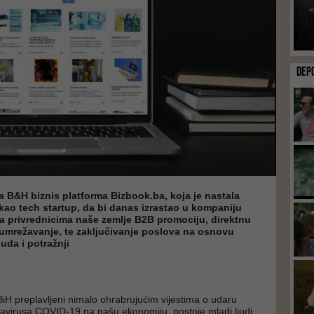
DEP
va B&H biznis platforma Bizbook.ba, koja je nastala
e kao tech startup, da bi danas izrastao u kompaniju
 privrednicima naše zemlje B2B promociju, direktnu
 umrežavanje, te zaključivanje poslova na osnovu
uda i potražnji
BiH preplavljeni nimalo ohrabrujućim vijestima o udaru
avirusa COVID-19 na našu ekonomiju, postoje mladi ljudi