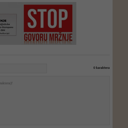
0
karaktera