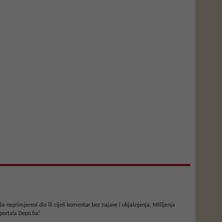
e neprimjereni dio ili cijeli komentar bez najave i objašnjenja. Mišljenja
portala Depo.ba!