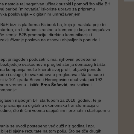
ma nastoje taj negativan učinak suzbiti i pomoći što više BH
vaj period “mirovanja” iskoriste upravo za pripremu
vka poslovanja – digitalnim umrežavanjem.
 B&H biznis platforma Bizbook.ba, koja je nastala prije tri
startup, da bi danas izrastao u kompaniju koja omogućava
še zemlje B2B promociju, direktnu komunikaciju i
zaključivanje poslova na osnovu objavljenih ponuda i
cept prilagođen poduzetnicima, njihovim potrebama i
bezbjeđuje svakodnevni pregled stanja domaćeg tržišta.
na kompanija može kreirati svoj profil, objaviti ponude,
vode i usluge, te svakodnevno pregledavati šta to nude i
rmi iz 101 grada Bosne i Hercegovine obuhvatajući 192
alnom vremenu - ističe
Erna Šošević
, osnivačica i
kompanije.
oglašen najboljim BH startupom za 2018. godinu, te je
no priznanje za digitalnu ekonomsku transformaciju u
odine, što ih čini veoma uspješnim i priznatim startupom u
e.
vanje se uvodi postepeno već duži niz godina i npr.
bilježi sjajne rezultate na tom polju. Što se tiče drugih