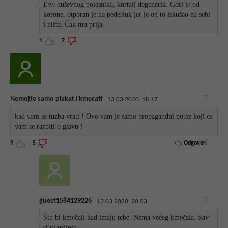
Evo duševnog bolesnika, kurtalj degenerik. Gori je od
korone, otporan je na pederluk jer je on to iskušao na sebi
i ništa. Čak mu prija.
1
7
Nemojte samo plakat i kmecati
13.03.2020. 18:17
kad vam se tuzba vrati ! Ovo vam je samo propagandni potez koji ce
vam se razbiti o glavu !
Odgovori
9
5
guest1584129226
13.03.2020. 20:53
Što bi kmečali kad imaju tebe. Nema većeg kmečala. Sav
si se uslinio.