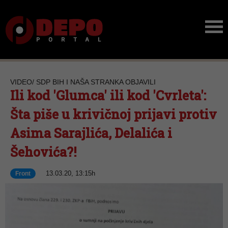
VIDEO/ SDP BIH I NAŠA STRANKA OBJAVILI
Ili kod 'Glumca' ili kod 'Cvrleta':
Šta piše u krivičnoj prijavi protiv
Asima Sarajlića, Delalića i
Šehovića?!
13.03.20, 13:15h
Front