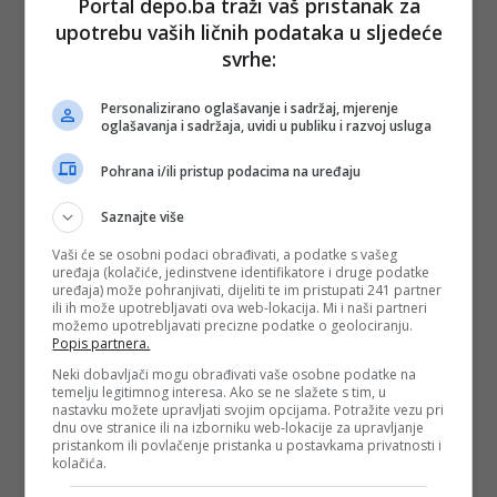
Portal depo.ba traži vaš pristanak za
upotrebu vaših ličnih podataka u sljedeće
svrhe:
Personalizirano oglašavanje i sadržaj, mjerenje
oglašavanja i sadržaja, uvidi u publiku i razvoj usluga
Pohrana i/ili pristup podacima na uređaju
Saznajte više
Vaši će se osobni podaci obrađivati, a podatke s vašeg
uređaja (kolačiće, jedinstvene identifikatore i druge podatke
uređaja) može pohranjivati, dijeliti te im pristupati 241 partner
ili ih može upotrebljavati ova web-lokacija. Mi i naši partneri
možemo upotrebljavati precizne podatke o geolociranju.
Popis partnera.
Neki dobavljači mogu obrađivati vaše osobne podatke na
temelju legitimnog interesa. Ako se ne slažete s tim, u
nastavku možete upravljati svojim opcijama. Potražite vezu pri
dnu ove stranice ili na izborniku web-lokacije za upravljanje
pristankom ili povlačenje pristanka u postavkama privatnosti i
kolačića.