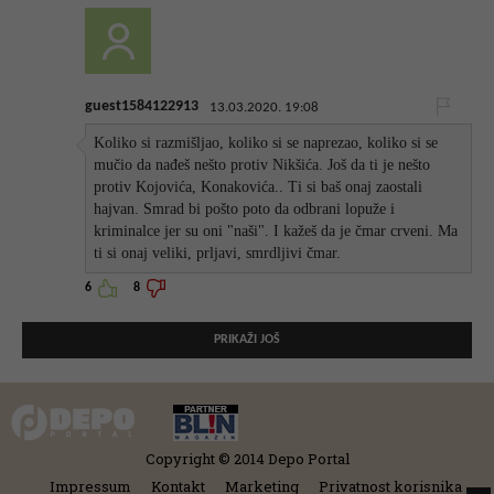
guest1584122913
13.03.2020. 19:08
Koliko si razmišljao, koliko si se naprezao, koliko si se
mučio da nađeš nešto protiv Nikšića. Još da ti je nešto
protiv Kojovića, Konakovića.. Ti si baš onaj zaostali
hajvan. Smrad bi pošto poto da odbrani lopuže i
kriminalce jer su oni "naši". I kažeš da je čmar crveni. Ma
ti si onaj veliki, prljavi, smrdljivi čmar.
6
8
PRIKAŽI JOŠ
Copyright © 2014 Depo Portal
Impressum
Kontakt
Marketing
Privatnost korisnika