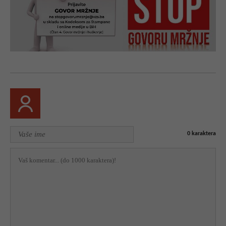
0
karaktera