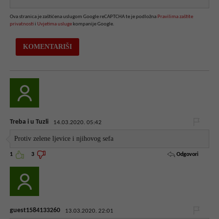
Ova stranica je zaštićena uslugom Google reCAPTCHA te je podložna
Pravilima zaštite
privatnosti
i
Uvjetima usluge
kompanije Google.
Treba i u Tuzli
14.03.2020. 05:42
Protiv zelene ljevice i njihovog sefa
Odgovori
1
3
guest1584133260
13.03.2020. 22:01