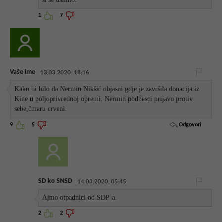
1
7
Vaše ime
13.03.2020. 18:16
Kako bi bilo da Nermin Nikšić objasni gdje je završila donacija iz
Kine u poljoprivrednoj opremi. Nermin podnesci prijavu protiv
sebe,čmaru crveni.
Odgovori
9
5
SD ko SNSD
14.03.2020. 05:45
Ajmo otpadnici od SDP-a.
2
2