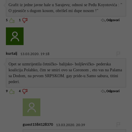
Grafit iz jedne javne hale u Sarajevu; odnosi se Peđu Koyotovića : "
O pjesniče s dugom kosom, obrišeš mi dupe nosom !"
Odgovori
5
1
kurtalj
13.03.2020. 19:18
Opet se uzmrijestila četničko- balijsko- boljševičko- pederska
koalicija.Polahko, čim se smiri ovo sa Coronom , eto vas na Palama
sa Dodom, na prvom SRPSKOM. gay pride-u.Samo sabura, titini
pederi.
Odgovori
9
4
guest1584128370
13.03.2020. 20:39