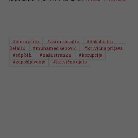
#afera asim
#asim sarajlić
#Sabahudin
Delalić
#muhamed šehović
#krivična prijava
#sdp bih
#naša stranka
#korupcija
#zapošljavanje
#krivično djelo