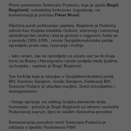
Pismo posvećeno Svetozaru Pudariću, koje je uputio
Bogić
Bogićević
, nekadašnji funkcioner Jugoslavije, na
komemoraciji je pročitao
Fikret Musić
.
Riječima punih poštovanja i pijeteta, Bogićević je Pudarića
oslovio kao čovjeka intelekta i kulture, smirenog i razumnog
ophođenja bez straha i kad je govorio o najgorem; kada se
u periodu 1991-1995., unutar Socijaldemokratske partije,
opredijelio protiv rata, razaranja i mržnje.
- Iako ranjen, nije se opredijelio za osvetu već se do kraja
borio za Bosnu i Hercegovinu i protiv podjela među ljudima,
za čovjeka - napisao je Bogić Bogićević.
Sve funkcije koje je obavljao u Socijaldemokratskoj partiji
BiH, Kantonu Sarajevo, Gradu Sarajevo, Federaciji BiH,
Svetozar Pudarić je obavljao marljivo, živeći principijelno i
dostojanstveno.
- Ostaju sjećanja na velikog čovjeka plemenite duše,
humanistu - poručio je Bogić Bogićević uz iskreno saučešće
Pudarićevoj supruzi, djeci te ostalim članovima porodice.
Komemoracija povodom smrti Svetozara Pudarića je
održana u sjedištu Parlamenta FBiH.