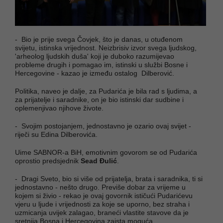
- Bio je prije svega Čovjek, što je danas, u otuđenom
svijetu, istinska vrijednost. Neizbrisiv izvor svega ljudskog,
'arheolog ljudskih duša' koji je duboko razumijevao
probleme drugih i pomagao im, istinski u službi Bosne i
Hercegovine - kazao je između ostalog Dilberović.
Politika, naveo je dalje, za Pudarića je bila rad s ljudima, a
za prijatelje i saradnike, on je bio istinski dar sudbine i
oplemenjivao njihove živote.
- Svojim postojanjem, jednostavno je ozario ovaj svijet -
riječi su Edina Dilberovića.
Uime SABNOR-a BiH, emotivnim govorom se od Pudarića
oprostio predsjednik
Sead Đulić
.
- Dragi Sveto, bio si više od prijatelja, brata i saradnika, ti si
jednostavno - nešto drugo. Previše dobar za vrijeme u
kojem si živio - rekao je ovaj govornik ističući Pudarićevu
vjeru u ljude i vrijednosti za koje se uporno, bez straha i
uzmicanja uvijek zalagao, braneći vlastite stavove da je
sretnija Bosna i Hercegovina zaista moguća.