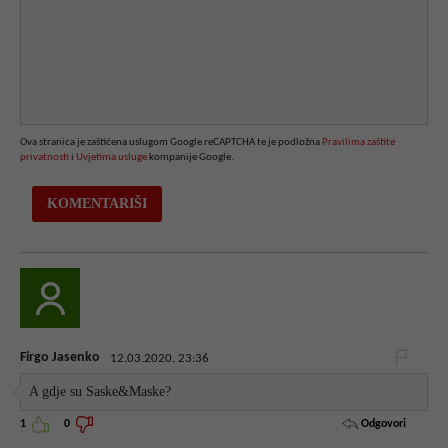
Ova stranica je zaštićena uslugom Google reCAPTCHA te je podložna
Pravilima zaštite
privatnosti
i
Uvjetima usluge
kompanije Google.
Firgo Jasenko
12.03.2020. 23:36
A gdje su Saske&Maske?
Odgovori
1
0