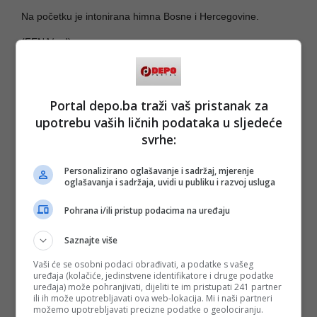
Na početku je intonirana himna Bosne i Hercegovine.
(FENA/md)
PODIJELI NA
Portal depo.ba traži vaš pristanak za
upotrebu vaših ličnih podataka u sljedeće
Depo.ba
pratite putem društvenih mreža
Twitter
i
Facebook
svrhe:
Personalizirano oglašavanje i sadržaj, mjerenje
oglašavanja i sadržaja, uvidi u publiku i razvoj usluga
Pohrana i/ili pristup podacima na uređaju
#svetozar pudarić
#komemoracija
Saznajte više
Vaši će se osobni podaci obrađivati, a podatke s vašeg
uređaja (kolačiće, jedinstvene identifikatore i druge podatke
uređaja) može pohranjivati, dijeliti te im pristupati 241 partner
ili ih može upotrebljavati ova web-lokacija. Mi i naši partneri
možemo upotrebljavati precizne podatke o geolociranju.