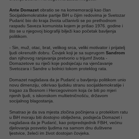
Ante Domazet
obratio se na komemoraciji kao član
Socijaldemokratske partije BiH u čijim redovima je Svetozar
Pudarić bio do kraja života učlanivši se po prethodnom
raspadu Saveza komunista kojem je prišao 1976. godine i
što se u njegovoj biografiji bilježi kao početak bavljenja
politikom.
- Sin, muž, otac, brat, velikog srca, veliki motivator i prijatelj
ljudi okrenutih dobru. Čovjek koji je sa suprugom
Sandrom
dan njihovog ranjavanja pretvorio u trijumf života -
Domazetove su riječi koje podsjećaju na vjenčavanje
Svetozara i Sandre u bolnici tokom proteklog rata.
Domazet naglašava da je Pudarić u bavljenju politikom unio
novu dimenziju, otkrivao ljudsku stranu socijaldemokratije i
tragao za Bosnom i Hercegovinom koja će biti po mjeri
njenih ljudi, s iskonskom multietničnošću, državom
socijalnog blagostanja.
Smatrao je da sva mjesta zločina počinjena u proteklom ratu
u BiH moraju biti dostojno obilježena, podsjeća Domazet i
naglašava da je Pudarić, kao potpredsjednik FBiH, većinu
djelovanja posvetio ljudima na samom dnu duštvene
ljestvice, želeći im život dostojan čovjeka.