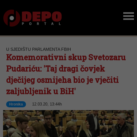
U SJEDIŠTU PARLAMENTA FBIH
Komemorativni skup Svetozaru
Pudariću: 'Taj dragi čovjek
dječijeg osmijeha bio je vječiti
zaljubljenik u BiH'
12.03.20, 13:44h
Hronika