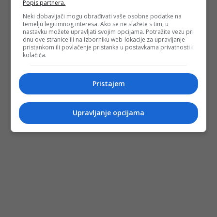
Popis partnera.
Neki dobavljači mogu obrađivati vaše osobne podatke na
temelju legitimnog interesa. Ako se ne slažete s tim, u
nastavku možete upravljati svojim opcijama. Potražite vezu pri
dnu ove stranice ili na izborniku web-lokacije za upravljanje
pristankom ili povlačenje pristanka u postavkama privatnosti i
kolačića.
Pristajem
Upravljanje opcijama