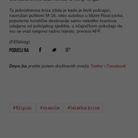
Ta jednodnevna kriza izbila je kada je bivši policajac,
naoružan puškom M-16, oteo autobus u blizini Rizal parka,
popularne turističke destinacije samo nekoliko kvartova
udaljene od policijskog sjedišta, u očajničkom pokušaju da
mu se vrati njegovo radno mjesto, prenosi AFP.
(FENA/dg)
PODIJELI NA
Depo.ba
pratite putem društvenih mreža
Twitter
i
Facebook
#filipini
#manila
#talačka kriza