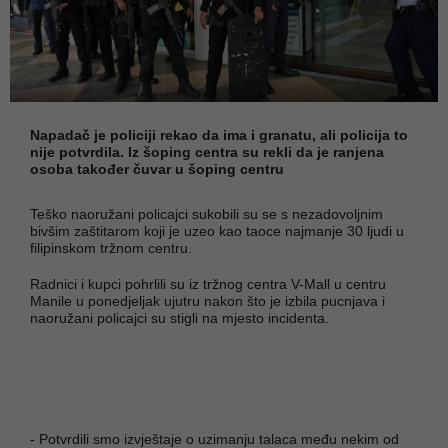
Napadač je policiji rekao da ima i granatu, ali policija to
nije potvrdila. Iz šoping centra su rekli da je ranjena
osoba također čuvar u šoping centru
Teško naoružani policajci sukobili su se s nezadovoljnim
bivšim zaštitarom koji je uzeo kao taoce najmanje 30 ljudi u
filipinskom tržnom centru.
Radnici i kupci pohrlili su iz tržnog centra V-Mall u centru
Manile u ponedjeljak ujutru nakon što je izbila pucnjava i
naoružani policajci su stigli na mjesto incidenta.
- Potvrdili smo izvještaje o uzimanju talaca među nekim od