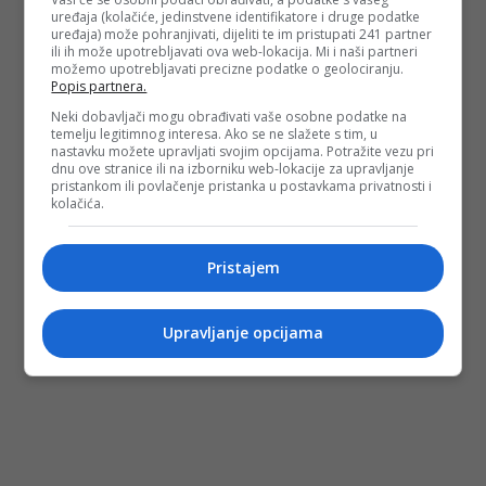
uređaja (kolačiće, jedinstvene identifikatore i druge podatke
uređaja) može pohranjivati, dijeliti te im pristupati 241 partner
ili ih može upotrebljavati ova web-lokacija. Mi i naši partneri
možemo upotrebljavati precizne podatke o geolociranju.
Popis partnera.
Neki dobavljači mogu obrađivati vaše osobne podatke na
temelju legitimnog interesa. Ako se ne slažete s tim, u
nastavku možete upravljati svojim opcijama. Potražite vezu pri
dnu ove stranice ili na izborniku web-lokacije za upravljanje
pristankom ili povlačenje pristanka u postavkama privatnosti i
kolačića.
Pristajem
Upravljanje opcijama