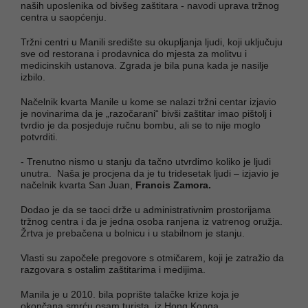
naših uposlenika od bivšeg zaštitara - navodi uprava tržnog
centra u saopćenju.
Tržni centri u Manili središte su okupljanja ljudi, koji uključuju
sve od restorana i prodavnica do mjesta za molitvu i
medicinskih ustanova. Zgrada je bila puna kada je nasilje
izbilo.
Načelnik kvarta Manile u kome se nalazi tržni centar izjavio
je novinarima da je „razočarani“ bivši zaštitar imao pištolj i
tvrdio je da posjeduje ručnu bombu, ali se to nije moglo
potvrditi.
- Trenutno nismo u stanju da tačno utvrdimo koliko je ljudi
unutra. Naša je procjena da je tu tridesetak ljudi – izjavio je
načelnik kvarta San Juan,
Francis Zamora.
Dodao je da se taoci drže u administrativnim prostorijama
tržnog centra i da je jedna osoba ranjena iz vatrenog oružja.
Žrtva je prebačena u bolnicu i u stabilnom je stanju.
Vlasti su započele pregovore s otmičarem, koji je zatražio da
razgovara s ostalim zaštitarima i medijima.
Manila je u 2010. bila poprište talačke krize koja je
okončana smrću osam turista iz Hong Konga.