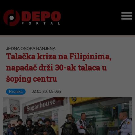
JEDNA OSOBA RANJENA
Talačka kriza na Filipinima,
napadač drži 30-ak talaca u
šoping centru
02.03.20, 09:06h
Hronika