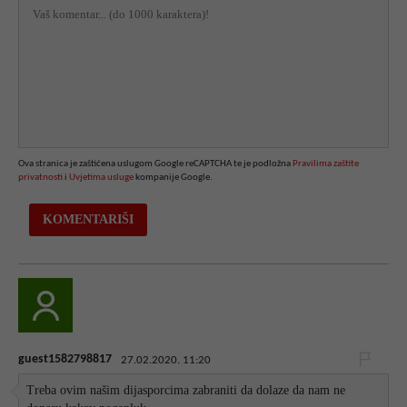
Ova stranica je zaštićena uslugom Google reCAPTCHA te je podložna
Pravilima zaštite
privatnosti
i
Uvjetima usluge
kompanije Google.
guest1582798817
27.02.2020. 11:20
Treba ovim našim dijasporcima zabraniti da dolaze da nam ne