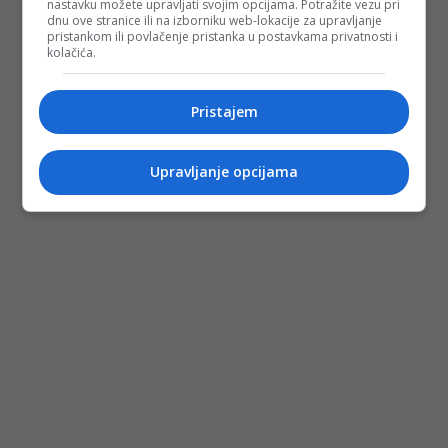
nastavku možete upravljati svojim opcijama. Potražite vezu pri
dnu ove stranice ili na izborniku web-lokacije za upravljanje
pristankom ili povlačenje pristanka u postavkama privatnosti i
kolačića.
Pristajem
Upravljanje opcijama