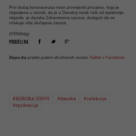
Prvi slučaj koronavirusa neće promijeniti procjenu, koja je
objavljena u utorak, da je u Danskoj nizak rizik od epidemije,
objavila je danska Zdravstvena uprava, dodajući da se
očekuje više slučajeva zaraze.
(FENA/dg)
PODIJELI NA
Depo.ba
pratite putem društvenih mreža
Twitter
i
Facebook
#KORONA VIRUS
#danska
#infekcija
#epidemija