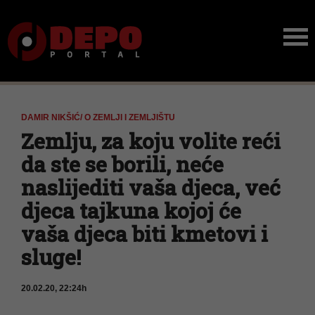
DAMIR NIKŠIĆ/ O ZEMLJI I ZEMLJIŠTU
Zemlju, za koju volite reći
da ste se borili, neće
naslijediti vaša djeca, već
djeca tajkuna kojoj će
vaša djeca biti kmetovi i
sluge!
20.02.20, 22:24h