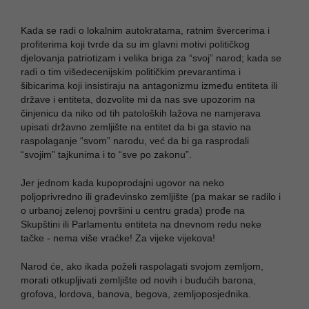
Kada se radi o lokalnim autokratama, ratnim švercerima i
profiterima koji tvrde da su im glavni motivi političkog
djelovanja patriotizam i velika briga za “svoj” narod; kada se
radi o tim višedecenijskim političkim prevarantima i
šibicarima koji insistiraju na antagonizmu između entiteta ili
države i entiteta, dozvolite mi da nas sve upozorim na
činjenicu da niko od tih patoloških lažova ne namjerava
upisati državno zemljište na entitet da bi ga stavio na
raspolaganje “svom” narodu, već da bi ga rasprodali
“svojim” tajkunima i to “sve po zakonu”.
Jer jednom kada kupoprodajni ugovor na neko
poljoprivredno ili građevinsko zemljište (pa makar se radilo i
o urbanoj zelenoj površini u centru grada) prođe na
Skupštini ili Parlamentu entiteta na dnevnom redu neke
tačke - nema više vraćke! Za vijeke vijekova!
Narod će, ako ikada poželi raspolagati svojom zemljom,
morati otkupljivati zemljište od novih i budućih barona,
grofova, lordova, banova, begova, zemljoposjednika.