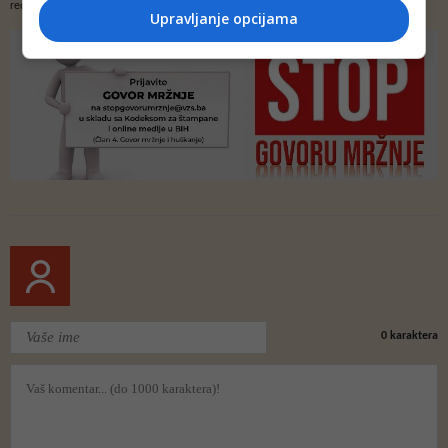
redakcije web portala Depo.ba!
Upravljanje opcijama
0
karaktera