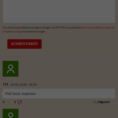
Ova stranica je zaštićena uslugom Google reCAPTCHA te je podložna
Pravilima zaštite privatnosti
i
Uvjetima usluge
kompanije Google.
114
24.02.2020. 16:24
Puši kurac majmune.
Odgovori
3
2