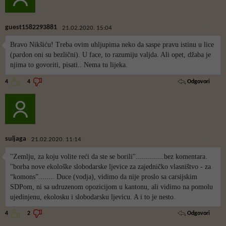
guest1582293881
21.02.2020. 15:04
Bravo Nikšiću! Treba ovim uhljupima neko da saspe pravu istinu u lice
(pardon oni su bezlični). U face, to razumiju valjda. Ali opet, džaba je
njima to govoriti, pisati.. Nema tu lijeka.
Odgovori
4
4
suljaga
21.02.2020. 11:14
''Zemlju, za koju volite reći da ste se borili''..............bez komentara.
''borba nove ekološke slobodarske ljevice za zajedničko vlasništvo - za
“komons”........ Duce (vodja), vidimo da nije proslo sa carsijskim
SDPom, ni sa udruzenom opozicijom u kantonu, ali vidimo na pomolu
ujedinjenu, ekolosku i slobodarsku ljevicu. A i to je nesto.
Odgovori
4
2