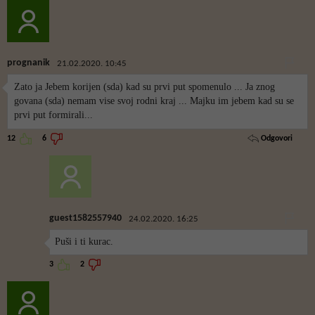
prognanik
21.02.2020. 10:45
Zato ja Jebem korijen (sda) kad su prvi put spomenulo ... Ja znog
govana (sda) nemam vise svoj rodni kraj ... Majku im jebem kad su se
prvi put formirali...
Odgovori
12
6
guest1582557940
24.02.2020. 16:25
Puši i ti kurac.
3
2