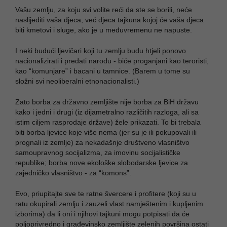
Vašu zemlju, za koju svi volite reći da ste se borili, neće
naslijediti vaša djeca, već djeca tajkuna kojoj će vaša djeca
biti kmetovi i sluge, ako je u međuvremenu ne napuste.
I neki budući ljevičari koji tu zemlju budu htjeli ponovo
nacionalizirati i predati narodu - biće proganjani kao teroristi,
kao “komunjare” i bacani u tamnice. (Barem u tome su
složni svi neoliberalni etnonacionalisti.)
Zato borba za državno zemljište nije borba za BiH državu
kako i jedni i drugi (iz dijametralno različitih razloga, ali sa
istim ciljem rasprodaje države) žele prikazati. To bi trebala
biti borba ljevice koje više nema (jer su je ili pokupovali ili
prognali iz zemlje) za nekadašnje društveno vlasništvo
samoupravnog socijalizma, za imovinu socijalističke
republike; borba nove ekološke slobodarske ljevice za
zajedničko vlasništvo - za “komons”.
Evo, priupitajte sve te ratne švercere i profitere (koji su u
ratu okupirali zemlju i zauzeli vlast namještenim i kupljenim
izborima) da li oni i njihovi tajkuni mogu potpisati da će
poljoprivredno i građevinsko zemljište zelenih površina ostati