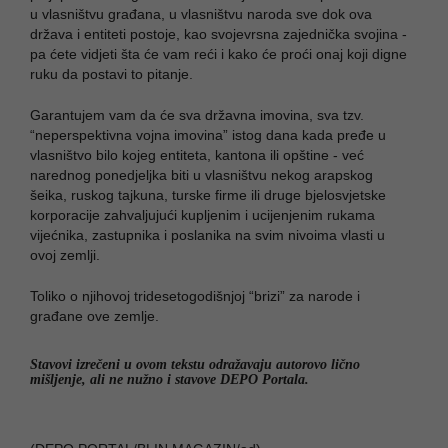
u vlasništvu građana, u vlasništvu naroda sve dok ova
država i entiteti postoje, kao svojevrsna zajednička svojina -
pa ćete vidjeti šta će vam reći i kako će proći onaj koji digne
ruku da postavi to pitanje.
Garantujem vam da će sva državna imovina, sva tzv.
“neperspektivna vojna imovina” istog dana kada pređe u
vlasništvo bilo kojeg entiteta, kantona ili opštine - već
narednog ponedjeljka biti u vlasništvu nekog arapskog
šeika, ruskog tajkuna, turske firme ili druge bjelosvjetske
korporacije zahvaljujući kupljenim i ucijenjenim rukama
vijećnika, zastupnika i poslanika na svim nivoima vlasti u
ovoj zemlji.
Toliko o njihovoj tridesetogodišnjoj “brizi” za narode i
građane ove zemlje.
Stavovi izrečeni u ovom tekstu odražavaju autorovo lično
mišljenje, ali ne nužno i stavove DEPO Portala.