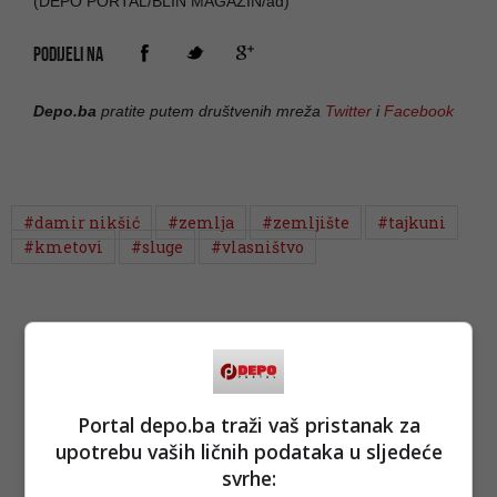
(DEPO PORTAL/BLIN MAGAZIN/ad)
PODIJELI NA
Depo.ba
pratite putem društvenih mreža
Twitter
i
Facebook
#damir nikšić
#zemlja
#zemljište
#tajkuni
#kmetovi
#sluge
#vlasništvo
Portal depo.ba traži vaš pristanak za
upotrebu vaših ličnih podataka u sljedeće
svrhe: