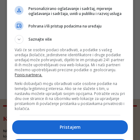
Personalizirano oglašavanje i sadržaj, mjerenje
oglašavanja i sadržaja, uvidi u publiku i razvoj usluga
Pohrana i/ili pristup podacima na uređaju
Saznajte više
Vaši će se osobni podaci obrađivati, a podatke s vašeg
uređaja (kolačiće, jedinstvene identifikatore i druge podatke
uređaja) može pohranjivati, dijeliti te im pristupati 241 partner
ili ih može upotrebljavati ova web-lokacija. Mi i naši partneri
možemo upotrebljavati precizne podatke o geolociranju.
Popis partnera.
Neki dobavljači mogu obrađivati vaše osobne podatke na
temelju legitimnog interesa. Ako se ne slažete s tim, u
nastavku možete upravljati svojim opcijama. Potražite vezu pri
dnu ove stranice ili na izborniku web-lokacije za upravljanje
pristankom ili povlačenje pristanka u postavkama privatnosti i
kolačića.
Komentari - Ukupno 37
Pristajem
NAPOMENA
- Portal Depo.ba zadržava pravo da obriše neprimjereni dio ili cijeli
komentar bez najave i objašnjenja. Mišljenja iznešena u komentarima nisu stavovi