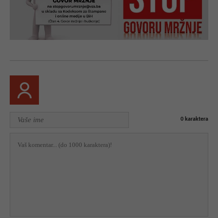
0
karaktera