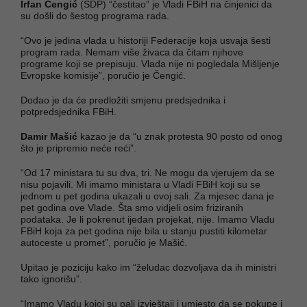
Irfan Čengić
(SDP) “čestitao” je Vladi FBiH na činjenici da
su došli do šestog programa rada.
“Ovo je jedina vlada u historiji Federacije koja usvaja šesti
program rada. Nemam više živaca da čitam njihove
programe koji se prepisuju. Vlada nije ni pogledala Mišljenje
Evropske komisije”, poručio je Čengić.
Dodao je da će predložiti smjenu predsjednika i
potpredsjednika FBiH.
Damir Mašić
kazao je da “u znak protesta 90 posto od onog
što je pripremio neće reći”.
“Od 17 ministara tu su dva, tri. Ne mogu da vjerujem da se
nisu pojavili. Mi imamo ministara u Vladi FBiH koji su se
jednom u pet godina ukazali u ovoj sali. Za mjesec dana je
pet godina ove Vlade. Šta smo vidjeli osim friziranih
podataka. Je li pokrenut ijedan projekat, nije. Imamo Vladu
FBiH koja za pet godina nije bila u stanju pustiti kilometar
autoceste u promet”, poručio je Mašić.
Upitao je poziciju kako im “želudac dozvoljava da ih ministri
tako ignorišu”.
“Imamo Vladu kojoj su pali izvještaji i umjesto da se pokupe i