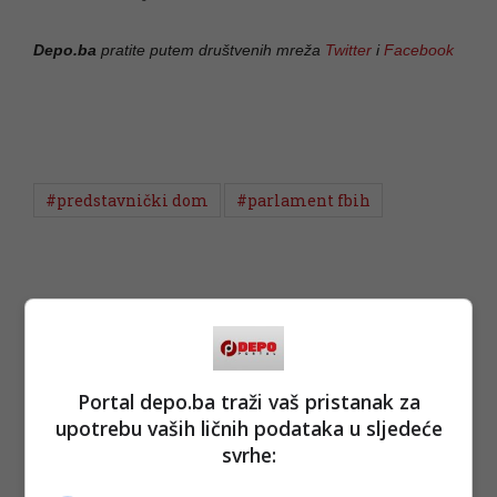
Depo.ba
pratite putem društvenih mreža
Twitter
i
Facebook
#predstavnički dom
#parlament fbih
Portal depo.ba traži vaš pristanak za
upotrebu vaših ličnih podataka u sljedeće
svrhe: