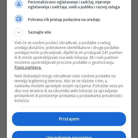
Personalizirano oglašavanje i sadržaj, mjerenje
oglašavanja i sadržaja, uvidi u publiku i razvoj usluga
Pohrana i/ili pristup podacima na uređaju
Saznajte više
Vaši će se osobni podaci obrađivati, a podatke s vašeg
uređaja (kolačiće, jedinstvene identifikatore i druge podatke
uređaja) može pohranjivati, dijeliti te im pristupati 241 partner
ili ih može upotrebljavati ova web-lokacija. Mi i naši partneri
možemo upotrebljavati precizne podatke o geolociranju.
Popis partnera.
Neki dobavljači mogu obrađivati vaše osobne podatke na
temelju legitimnog interesa. Ako se ne slažete s tim, u
nastavku možete upravljati svojim opcijama. Potražite vezu pri
dnu ove stranice ili na izborniku web-lokacije za upravljanje
pristankom ili povlačenje pristanka u postavkama privatnosti i
kolačića.
Pristajem
Upravljanje opcijama