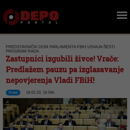
PREDSTAVNIČKI DOM PARLAMENTA FBIH USVAJA ŠESTI
PROGRAM RADA
Zastupnici izgubili živce! Vrače:
Predlažem pauzu pa izglasavanje
nepovjerenja Vladi FBiH!
19.02.20, 16:04h
Front