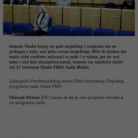
Imamo Vladu kojoj su pali izvještaji i umjesto da se
pokupe i odu, oni pišu nove izvještaje. Bilo bi dobro da
malo više vodimo računa i o sebi i o njima, jer će oni
tako i oni biti disciplinovaniji. Imamo na sjednici četiri
od 17 ministra Vlade FBiH, kaže Mašić
Zastupnici Predstavničkog doma FBiH razmatraju Prijedlog
programa rada Vlade FBiH.
Dževad Adžem
(DF) kazao je da je ovo program nerada a
ne programa rada.