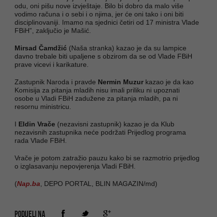
odu, oni pišu nove izvještaje. Bilo bi dobro da malo više
vodimo računa i o sebi i o njima, jer će oni tako i oni biti
disciplinovaniji. Imamo na sjednici četiri od 17 ministra Vlade
FBiH”, zaključio je Mašić.
Mirsad Čamdžić
(Naša stranka) kazao je da su lampice
davno trebale biti upaljene s obzirom da se od Vlade FBiH
prave vicevi i karikature.
Zastupnik Naroda i pravde
Nermin Muzur
kazao je da kao
Komisija za pitanja mladih nisu imali priliku ni upoznati
osobe u Vladi FBiH zadužene za pitanja mladih, pa ni
resornu ministricu.
I
Eldin Vrače
(nezavisni zastupnik) kazao je da Klub
nezavisnih zastupnika neće podržati Prijedlog programa
rada Vlade FBiH.
Vrače je potom zatražio pauzu kako bi se razmotrio prijedlog
o izglasavanju nepovjerenja Vladi FBiH.
(
Nap.ba
, DEPO PORTAL, BLIN MAGAZIN/md)
PODIJELI NA