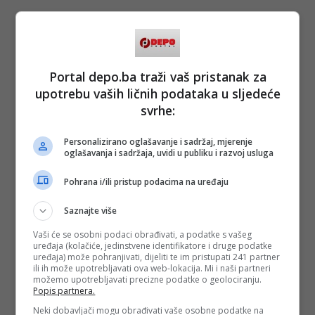
PODIJELI NA
Depo.ba
pratite putem društvenih mreža
Twitter
i
Facebook
Portal depo.ba traži vaš pristanak za
upotrebu vaših ličnih podataka u sljedeće
svrhe:
Personalizirano oglašavanje i sadržaj, mjerenje
oglašavanja i sadržaja, uvidi u publiku i razvoj usluga
#pero gudelj
#fis vitez
#biznis
#poduzetnik
#harmonika
#novac
Pohrana i/ili pristup podacima na uređaju
#kapital
#ispovijest
Saznajte više
Vaši će se osobni podaci obrađivati, a podatke s vašeg
uređaja (kolačiće, jedinstvene identifikatore i druge podatke
uređaja) može pohranjivati, dijeliti te im pristupati 241 partner
ili ih može upotrebljavati ova web-lokacija. Mi i naši partneri
možemo upotrebljavati precizne podatke o geolociranju.
Popis partnera.
Neki dobavljači mogu obrađivati vaše osobne podatke na