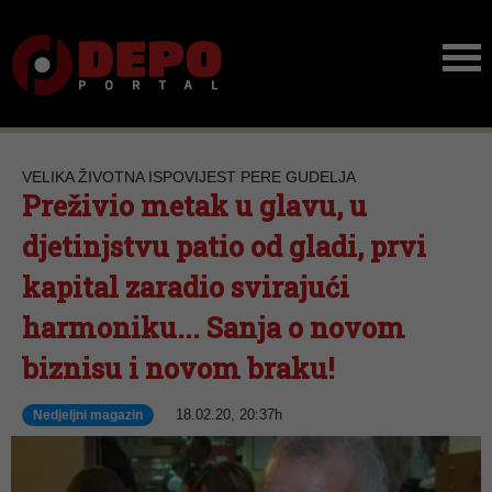
VELIKA ŽIVOTNA ISPOVIJEST PERE GUDELJA
Preživio metak u glavu, u
djetinjstvu patio od gladi, prvi
kapital zaradio svirajući
harmoniku... Sanja o novom
biznisu i novom braku!
18.02.20, 20:37h
Nedjeljni magazin