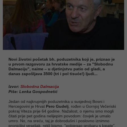
Novi životni početak bh. poduzetnika koji je, priznao je
u prvom razgovoru za hrvatske medije – za "Slobodnu
Dalmaciju", naime – u djetinjstvu patio od gladi, a
danas zapošljava 3500 (tri i pol tisuće!) ljudi...
Izvor:
Slobodna Dalmacija
Piše: Lenka Gospodnetić
Jedan od najkrupnijih poduzetnika u susjednoj Bosni i
Hercegovini je Hrvat
Pero Gudelj
, rođen u Gornjoj Večeriski
pokraj Viteza prije 64 godine. Nažalost, o njemu smo mogli
čitati prije pet godina nelijepim povodom: čovjek je umalo
umro. No, na sreću, taj je dobrodušni i poslovno iznimno
pronicljivi veseljak, rekli bismo, "pobjegao grobaru s lopate",