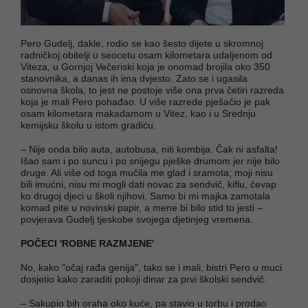
Pero Gudelj, dakle, rodio se kao šesto dijete u skromnoj
radničkoj obitelji u seocetu osam kilometara udaljenom od
Viteza, u Gornjoj Večeriski koja je onomad brojila oko 350
stanovnika, a danas ih ima dvjesto. Zato se i ugasila
osnovna škola, to jest ne postoje više ona prva četiri razreda
koja je mali Pero pohađao. U više razrede pješačio je pak
osam kilometara makadamom u Vitez, kao i u Srednju
kemijsku školu u istom gradiću.
– Nije onda bilo auta, autobusa, niti kombija. Čak ni asfalta!
Išao sam i po suncu i po snijegu pješke drumom jer nije bilo
druge. Ali više od toga mučila me glad i sramota; moji nisu
bili imućni, nisu mi mogli dati novac za sendvič, kiflu, ćevap
ko drugoj djeci u školi njihovi. Samo bi mi majka zamotala
komad pite u novinski papir, a mene bi bilo stid to jesti –
povjerava Gudelj tjeskobe svojega djetinjeg vremena.
POČECI 'ROBNE RAZMJENE'
No, kako "očaj rađa genija", tako se i mali, bistri Pero u muci
dosjetio kako zaraditi pokoji dinar za prvi školski sendvič.
– Sakupio bih oraha oko kuće, pa stavio u torbu i prodao