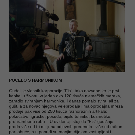
POČELO S HARMONIKOM
Gudelj je vlasnik korporacije "Fis", tako nazvane jer je prvi
kapital u životu, vrijedan oko 120 tisuća njemačkih maraka,
zaradio sviranjem harmonike. I danas pomalo svira, ali za
gušt, a za novac njegova veleprodaja i maloprodajna mreža
prodaje pak više od 250 tisuća raznoraznih artikala:
pokućstvo, igračke, posuđe, bijelu tehniku, kozmetiku,
prehrambenu robu... U evidenciji stoji da "Fis" godišnje
proda više od tri milijuna odjevnih predmeta i više od milijun
pari obuće, a u ponudi su manjim dijelom zastupljeni i