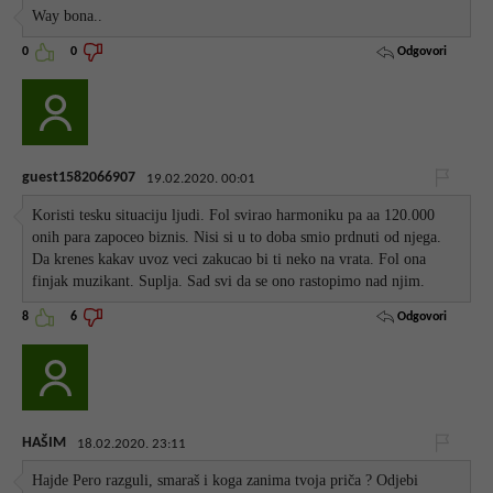
Way bona..
Odgovori
0
0
guest1582066907
19.02.2020. 00:01
Koristi tesku situaciju ljudi. Fol svirao harmoniku pa aa 120.000
onih para zapoceo biznis. Nisi si u to doba smio prdnuti od njega.
Da krenes kakav uvoz veci zakucao bi ti neko na vrata. Fol ona
finjak muzikant. Suplja. Sad svi da se ono rastopimo nad njim.
Odgovori
8
6
HAŠIM
18.02.2020. 23:11
Hajde Pero razguli, smaraš i koga zanima tvoja priča ? Odjebi