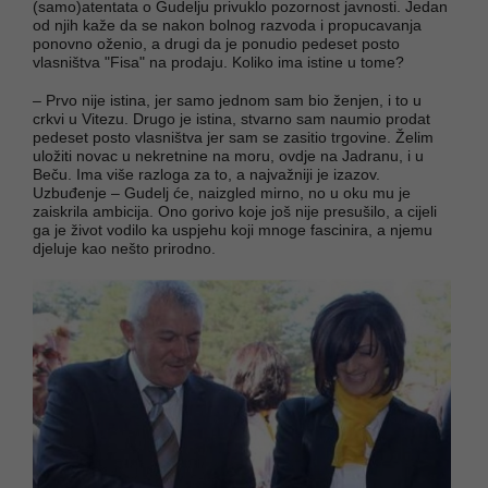
(samo)atentata o Gudelju privuklo pozornost javnosti. Jedan
od njih kaže da se nakon bolnog razvoda i propucavanja
ponovno oženio, a drugi da je ponudio pedeset posto
vlasništva "Fisa" na prodaju. Koliko ima istine u tome?
– Prvo nije istina, jer samo jednom sam bio ženjen, i to u
crkvi u Vitezu. Drugo je istina, stvarno sam naumio prodat
pedeset posto vlasništva jer sam se zasitio trgovine. Želim
uložiti novac u nekretnine na moru, ovdje na Jadranu, i u
Beču. Ima više razloga za to, a najvažniji je izazov.
Uzbuđenje – Gudelj će, naizgled mirno, no u oku mu je
zaiskrila ambicija. Ono gorivo koje još nije presušilo, a cijeli
ga je život vodilo ka uspjehu koji mnoge fascinira, a njemu
djeluje kao nešto prirodno.