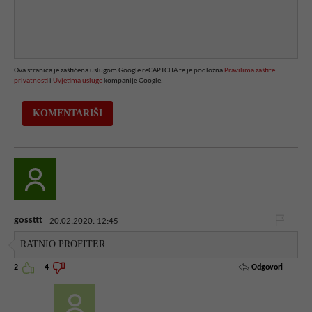
Ova stranica je zaštićena uslugom Google reCAPTCHA te je podložna
Pravilima zaštite
privatnosti
i
Uvjetima usluge
kompanije Google.
gossttt
20.02.2020. 12:45
RATNIO PROFITER
Odgovori
2
4