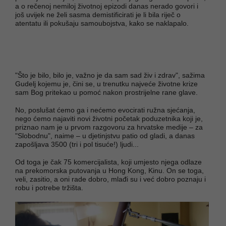
a o rečenoj nemiloj životnoj epizodi danas nerado govori i
još uvijek ne želi sasma demistificirati je li bila riječ o
atentatu ili pokušaju samoubojstva, kako se naklapalo.
"Što je bilo, bilo je, važno je da sam sad živ i zdrav", sažima
Gudelj kojemu je, čini se, u trenutku najveće životne krize
sam Bog pritekao u pomoć nakon prostrijelne rane glave.
No, poslušat ćemo ga i nećemo evocirati ružna sjećanja,
nego ćemo najaviti novi životni početak poduzetnika koji je,
priznao nam je u prvom razgovoru za hrvatske medije – za
"Slobodnu", naime – u djetinjstvu patio od gladi, a danas
zapošljava 3500 (tri i pol tisuće!) ljudi...
Od toga je čak 75 komercijalista, koji umjesto njega odlaze
na prekomorska putovanja u Hong Kong, Kinu. On se toga,
veli, zasitio, a oni rade dobro, mlađi su i već dobro poznaju i
robu i potrebe tržišta.