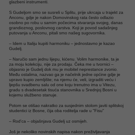
glazbeni instrumenti.
S Gudeljom smo se susreli u Splitu, prije ukrcaja u trajekt za
Anconu, gdje je nakon Domovinskog rata često odlazio
osobno po robu u samim počecima stvaranja svojeg, danas
grandioznog, poslovnog carstva. Koji je povod sadašnjeg
putovanja u Anconu, pitali smo našeg sugovornika.
– Idem u Italiju kupiti harmoniku – jednostavno je kazao
Gudelj.
– Naručio sam jednu lijepu, kićenu. Volim harmonike, ta je
za moju kolekciju, nije za prodaju. Čeka me u tvornici –
objasnio je Gudelj dok mu je mobitel neprestance zvonio.
Među ostalima, nazvao ga je načelnik jedne općine gdje je
upravo kupio zemljište; na njemu će, veli, izgraditi veću i
ljepšu svadbenu salu od one koju trenutno ima u Vitezu,
gradu s dvadesetak tisuća stanovnika u Srednjoj Bosni u
kojemu službeno stanuje.
Potom se otišao nakratko za susjednim stolom javiti splitskoj
studentici iz Bosne, čija oba roditelja rade u "Fisu"
– Rod'ca – objašnjava Gudelj uz osmijeh.
Još je nekoliko novinskih napisa nakon preživljavanja