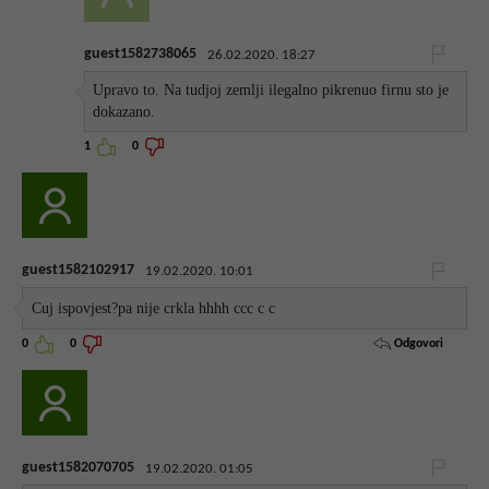
guest1582738065
26.02.2020. 18:27
Upravo to. Na tudjoj zemlji ilegalno pikrenuo firnu sto je
dokazano.
1
0
guest1582102917
19.02.2020. 10:01
Cuj ispovjest?pa nije crkla hhhh ccc c c
Odgovori
0
0
guest1582070705
19.02.2020. 01:05