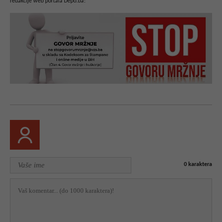
redakcije web portala Depo.ba!
0
karaktera