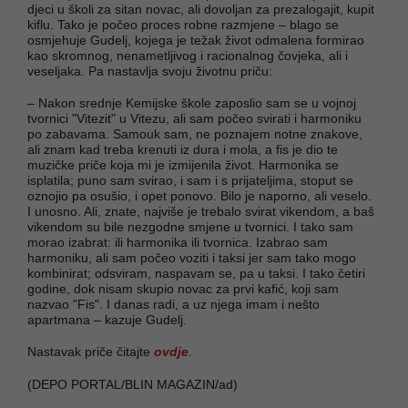
djeci u školi za sitan novac, ali dovoljan za prezalogajit, kupit
kiflu. Tako je počeo proces robne razmjene – blago se
osmjehuje Gudelj, kojega je težak život odmalena formirao
kao skromnog, nenametljivog i racionalnog čovjeka, ali i
veseljaka. Pa nastavlja svoju životnu priču:
– Nakon srednje Kemijske škole zaposlio sam se u vojnoj
tvornici "Vitezit" u Vitezu, ali sam počeo svirati i harmoniku
po zabavama. Samouk sam, ne poznajem notne znakove,
ali znam kad treba krenuti iz dura i mola, a fis je dio te
muzičke priče koja mi je izmijenila život. Harmonika se
isplatila; puno sam svirao, i sam i s prijateljima, stoput se
oznojio pa osušio, i opet ponovo. Bilo je naporno, ali veselo.
I unosno. Ali, znate, najviše je trebalo svirat vikendom, a baš
vikendom su bile nezgodne smjene u tvornici. I tako sam
morao izabrat: ili harmonika ili tvornica. Izabrao sam
harmoniku, ali sam počeo voziti i taksi jer sam tako mogo
kombinirat; odsviram, naspavam se, pa u taksi. I tako četiri
godine, dok nisam skupio novac za prvi kafić, koji sam
nazvao "Fis". I danas radi, a uz njega imam i nešto
apartmana – kazuje Gudelj.
Nastavak priče čitajte
ovdje
.
(DEPO PORTAL/BLIN MAGAZIN/ad)