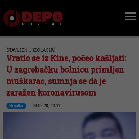
STAVLJEN U IZOLACIJU
Vratio se iz Kine, počeo kašljati:
U zagrebačku bolnicu primljen
muškarac, sumnja se da je
zaražen koronavirusom
08.02.20, 20:11h
Hronika