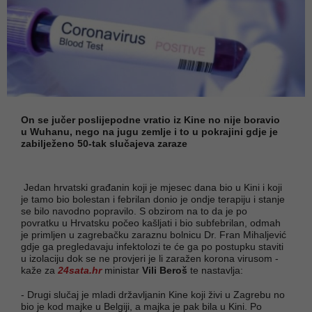
On se jučer poslijepodne vratio iz Kine no nije boravio
u Wuhanu, nego na jugu zemlje i to u pokrajini gdje je
zabilježeno 50-tak slučajeva zaraze
Jedan hrvatski građanin koji je mjesec dana bio u Kini i koji
je tamo bio bolestan i febrilan donio je ondje terapiju i stanje
se bilo navodno popravilo. S obzirom na to da je po
povratku u Hrvatsku počeo kašljati i bio subfebrilan, odmah
je primljen u zagrebačku zaraznu bolnicu Dr. Fran Mihaljević
gdje ga pregledavaju infektolozi te će ga po postupku staviti
u izolaciju dok se ne provjeri je li zaražen korona virusom -
kaže za
24sata.hr
ministar
Vili Beroš
te nastavlja:
- Drugi slučaj je mladi državljanin Kine koji živi u Zagrebu no
bio je kod majke u Belgiji, a majka je pak bila u Kini. Po