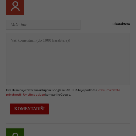
0
karaktera
Ova stranica je zaštićena uslugom Google reCAPTCHA te je podložna
Pravilima zaštite
privatnosti
i
Uvjetima usluge
kompanije Google.