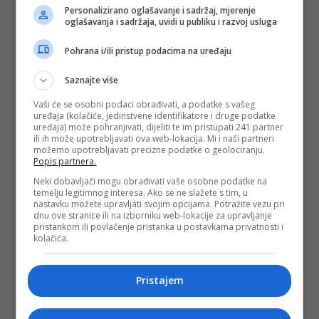
Personalizirano oglašavanje i sadržaj, mjerenje
oglašavanja i sadržaja, uvidi u publiku i razvoj usluga
Pohrana i/ili pristup podacima na uređaju
Saznajte više
Vaši će se osobni podaci obrađivati, a podatke s vašeg
uređaja (kolačiće, jedinstvene identifikatore i druge podatke
uređaja) može pohranjivati, dijeliti te im pristupati 241 partner
ili ih može upotrebljavati ova web-lokacija. Mi i naši partneri
možemo upotrebljavati precizne podatke o geolociranju.
Popis partnera.
Neki dobavljači mogu obrađivati vaše osobne podatke na
temelju legitimnog interesa. Ako se ne slažete s tim, u
nastavku možete upravljati svojim opcijama. Potražite vezu pri
dnu ove stranice ili na izborniku web-lokacije za upravljanje
pristankom ili povlačenje pristanka u postavkama privatnosti i
kolačića.
Pristajem