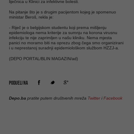
liječnica u Klinici za infektivne bolesti.
Na pitanje što je s drugim pacijentom kojeg je spomenuo
ministar Beroš, rekla je:
- Riječ je o belgijskom studentu koji prema mišljenju
epidemiologa nema kriterije za sumnju na korona virusnu
infekciju te nije zaprimljen u našu kliniku. Nema mjesta
panici no moramo biti na oprezu zbog čega smo organizirani
i u neprestanoj suradnji epidemiološkom službom HZZJ-a.
(DEPO PORTAL/BLIN MAGAZIN/ad)
PODIJELI NA
Depo.ba
pratite putem društvenih mreža
Twitter
i
Facebook