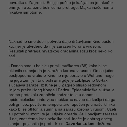
povratku u Zagreb iz Belgije počeo je kašljati pa je također
primljen u zaraznu bolnicu na pretrage. Majka inače nema
nikakve simptome.
Naknadno smo dobili potvrdu da je državljanin Kine pušten
kući jer je utvrđeno da nije zaražen korona virusom.
Rezultati pretraga hrvatskog građanina stižu kroz nekoliko
sati.
- Danas smo u bolnicu primili muškarca (38) kako bi se
uklonila sumnja da je zaražen korona virusom. On se jučer
poslijepodne vratio iz Kine no nije boravio u Wuhanu, nego
na jugu zemlje i to u pokrajini gdje je zabilježeno 50-tak
slučajeva zaraze. Iz Kine je u Zagreb stigao redovnom
linijom preko Hong Konga i Pariza. Epidemiološka služba je
prema protokolu započela nadzor te je u danas u
epidemiološkom intervjuu muškarac naveo da kašlje i da ga
boli grli bez povišene temperature, upućen je u našu kliniku
kako bi se otklonila sumnja na zarazu korona virusom. Uzeti
su potrebni uzorci te je u tijeku obrada. Je li pacijent zaražen
ili ne, znat ćemo kroz nekoliko sati. Inače je dobrog općeg
stanja - pojasnila je prof. dr. sc.
Davorka Lukas
, dežurna