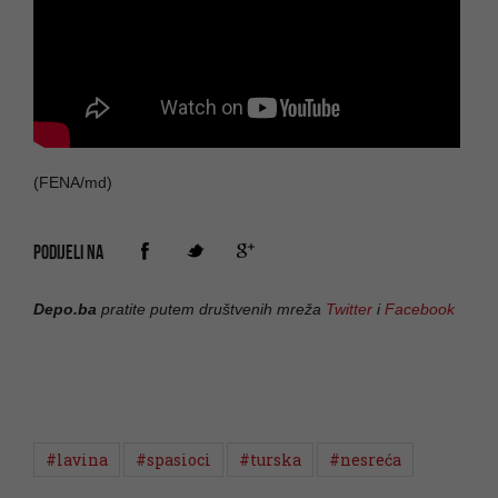
(FENA/md)
PODIJELI NA
Depo.ba
pratite putem društvenih mreža
Twitter
i
Facebook
#lavina
#spasioci
#turska
#nesreća