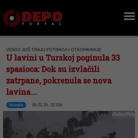
VIDEO/ JOŠ TRAJU POTRAGA I OTKOPAVANJE
U lavini u Turskoj poginula 33
spasioca: Dok su izvlačili
zatrpane, pokrenula se nova
lavina...
06.02.20, 20:31h
Hronika