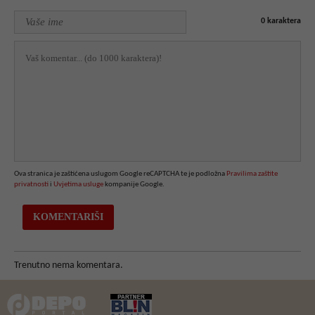
0
karaktera
Ova stranica je zaštićena uslugom Google reCAPTCHA te je podložna
Pravilima zaštite
privatnosti
i
Uvjetima usluge
kompanije Google.
Trenutno nema komentara.