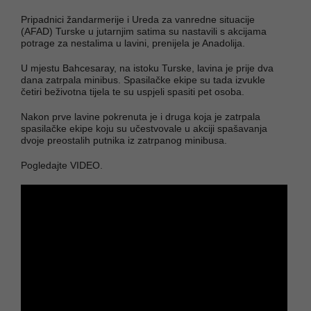
Pripadnici žandarmerije i Ureda za vanredne situacije
(AFAD) Turske u jutarnjim satima su nastavili s akcijama
potrage za nestalima u lavini, prenijela je Anadolija.
U mjestu Bahcesaray, na istoku Turske, lavina je prije dva
dana zatrpala minibus. Spasilačke ekipe su tada izvukle
četiri beživotna tijela te su uspjeli spasiti pet osoba.
Nakon prve lavine pokrenuta je i druga koja je zatrpala
spasilačke ekipe koju su učestvovale u akciji spašavanja
dvoje preostalih putnika iz zatrpanog minibusa.
Pogledajte VIDEO.