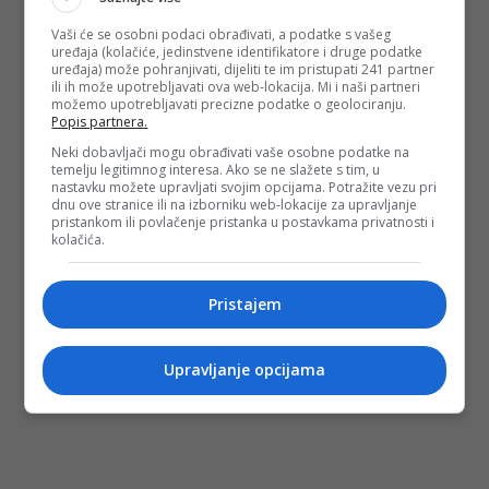
Vaši će se osobni podaci obrađivati, a podatke s vašeg
uređaja (kolačiće, jedinstvene identifikatore i druge podatke
uređaja) može pohranjivati, dijeliti te im pristupati 241 partner
ili ih može upotrebljavati ova web-lokacija. Mi i naši partneri
možemo upotrebljavati precizne podatke o geolociranju.
Popis partnera.
Neki dobavljači mogu obrađivati vaše osobne podatke na
temelju legitimnog interesa. Ako se ne slažete s tim, u
nastavku možete upravljati svojim opcijama. Potražite vezu pri
dnu ove stranice ili na izborniku web-lokacije za upravljanje
pristankom ili povlačenje pristanka u postavkama privatnosti i
kolačića.
Pristajem
Upravljanje opcijama