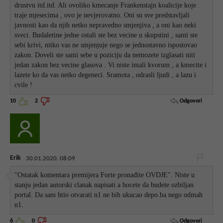
drustvu itd.itd. Ali ovoliko kmecanje Frankenstajn koalicije koje
traje mjesecima , ovo je nevjerovatno. Oni su sve predstavljali
javnosti kao da njih netko nepravedno smjenjiva , a oni kao neki
sveci. Budaletine jedne ostali ste bez vecine u skupstini , sami ste
sebi krivi, nitko vas ne smjenjuje nego se jednostavno ispostovao
zakon. Doveli ste sami sebe u poziciju da nemozete izglasati niti
jedan zakon bez vecine glasova . Vi niste imali kvorum , a kmecite i
lazete ko da vas netko degeneci. Sramota , odrasli ljudi , a lazu i
cvile !
Odgovori
10
2
Erik
30.01.2020. 08:09
"Ostatak komentara premijera Forte pronađite OVDJE". Niste u
stanju jedan autorski clanak napisati a hocete da budete ozbiljan
portal. Da sam htio otvarati n1 ne bih ukucao depo.ba nego odmah
n1.
Odgovori
6
0