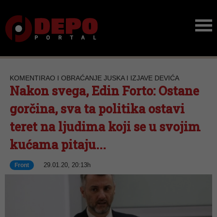
KOMENTIRAO I OBRAĆANJE JUSKA I IZJAVE DEVIĆA
Nakon svega, Edin Forto: Ostane
gorčina, sva ta politika ostavi
teret na ljudima koji se u svojim
kućama pitaju...
29.01.20, 20:13h
Front