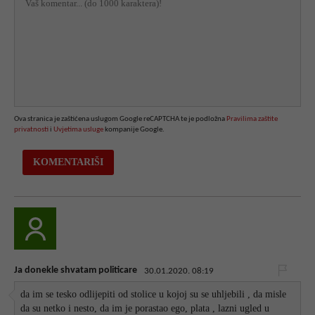
Ova stranica je zaštićena uslugom Google reCAPTCHA te je podložna
Pravilima zaštite
privatnosti
i
Uvjetima usluge
kompanije Google.
Ja donekle shvatam politicare
30.01.2020. 08:19
da im se tesko odlijepiti od stolice u kojoj su se uhljebili , da misle
da su netko i nesto, da im je porastao ego, plata , lazni ugled u