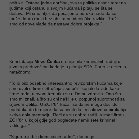
politike. Ostane jedna gorčina, sva ta politika ostavi teret na
ljudima koji ostanu u svojim kućama i pitaju se šta se
dešava. Mi smo htjeli da pošaljemo poruku nade da se
može dobro raditi bez obzira na ideološke razlike. Tražili
smo od nove vlade da nastave dobre projekte."
Konstataciju
Mirze Čelika
da nije bilo kriminalnih radnji u
javnim preduzećima kada je u pitanju SDA, Forto je ocijenio
netačnom:
"To bi bilo posebno interesantno revizorskim kućama koje
smo uveli u firme. Stručnjaci su ušli i kopali da vide kako
firme rade, u ovom trenutku su u Domu zdravlja. Ono što
smo mi znali, a što su oni našli je u potpunoj suprotnosti sa
izjavom Čelika. U ZOI '84 kazali su da ne mogu doći do
podataka do te mjere da su mislili da im sakrivena birokatija
skriva dokumentaciju. Reći da su dobro radili, a imati firmu
ZOI '84 u kojoj gdje god pogledate namirišete kriminal i
vidite ga.."
"Sigurno je bilo kriminalnih radnji", dodao je.