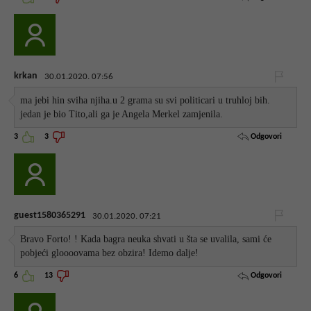
krkan
30.01.2020. 07:56
ma jebi hin sviha njiha.u 2 grama su svi politicari u truhloj bih.
jedan je bio Tito,ali ga je Angela Merkel zamjenila.
Odgovori
3
3
guest1580365291
30.01.2020. 07:21
Bravo Forto! ! Kada bagra neuka shvati u šta se uvalila, sami će
pobjeći gloooovama bez obzira! Idemo dalje!
Odgovori
6
13