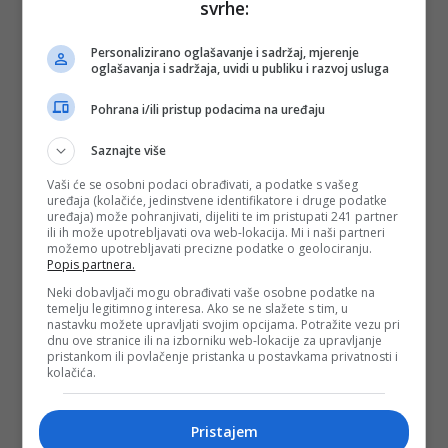
svrhe:
Personalizirano oglašavanje i sadržaj, mjerenje
oglašavanja i sadržaja, uvidi u publiku i razvoj usluga
Pohrana i/ili pristup podacima na uređaju
Saznajte više
Vaši će se osobni podaci obrađivati, a podatke s vašeg
uređaja (kolačiće, jedinstvene identifikatore i druge podatke
uređaja) može pohranjivati, dijeliti te im pristupati 241 partner
ili ih može upotrebljavati ova web-lokacija. Mi i naši partneri
možemo upotrebljavati precizne podatke o geolociranju.
Popis partnera.
Neki dobavljači mogu obrađivati vaše osobne podatke na
temelju legitimnog interesa. Ako se ne slažete s tim, u
nastavku možete upravljati svojim opcijama. Potražite vezu pri
dnu ove stranice ili na izborniku web-lokacije za upravljanje
pristankom ili povlačenje pristanka u postavkama privatnosti i
kolačića.
Pristajem