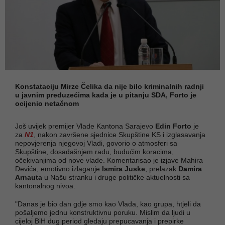
Konstataciju Mirze Čelika da nije bilo kriminalnih radnji
u javnim preduzećima kada je u pitanju SDA, Forto je
ocijenio netačnom
Još uvijek premijer Vlade Kantona Sarajevo
Edin Forto
je
za
N1
, nakon završene sjednice Skupštine KS i izglasavanja
nepovjerenja njegovoj Vladi, govorio o atmosferi sa
Skupštine, dosadašnjem radu, budućim koracima,
očekivanjima od nove vlade. Komentarisao je izjave Mahira
Devića, emotivno izlaganje
Ismira Juske
, prelazak
Damira
Arnauta
u Našu stranku i druge političke aktuelnosti sa
kantonalnog nivoa.
"Danas je bio dan gdje smo kao Vlada, kao grupa, htjeli da
pošaljemo jednu konstruktivnu poruku. Mislim da ljudi u
cijeloj BiH dug period gledaju prepucavanja i prepirke