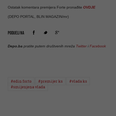
Ostatak komentara premijera Forte pronađite
OVDJE
(DEPO PORTAL, BLIN MAGAZIN/mr)
PODIJELI NA
Depo.ba
pratite putem društvenih mreža
Twitter
i
Facebook
#edin forto
#premijer ks
#vlada ks
#smijenjena vlada