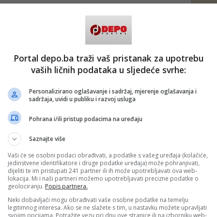
m
#policija rs
#sipa
Portal depo.ba traži vaš pristanak za upotrebu
vaših ličnih podataka u sljedeće svrhe:
Personalizirano oglašavanje i sadržaj, mjerenje oglašavanja i
sadržaja, uvidi u publiku i razvoj usluga
Pohrana i/ili pristup podacima na uređaju
Saznajte više
Vaši će se osobni podaci obrađivati, a podatke s vašeg uređaja (kolačiće,
jedinstvene identifikatore i druge podatke uređaja) može pohranjivati,
dijeliti te im pristupati 241 partner ili ih može upotrebljavati ova web-
lokacija. Mi i naši partneri možemo upotrebljavati precizne podatke o
geolociranju.
Popis partnera.
Neki dobavljači mogu obrađivati vaše osobne podatke na temelju
legitimnog interesa. Ako se ne slažete s tim, u nastavku možete upravljati
svojim opcijama. Potražite vezu pri dnu ove stranice ili na izborniku web-