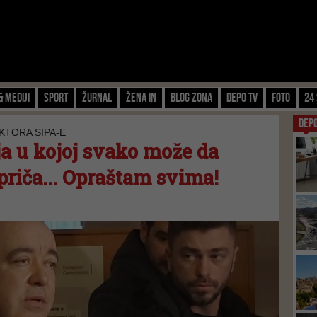
& Mediji
Sport
Žurnal
Žena IN
Blog zona
Depo TV
FOTO
24 
DEP
KTORA SIPA-E
a u kojoj svako može da
 priča... Opraštam svima!