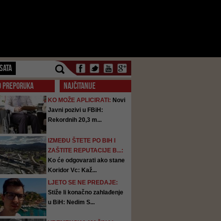
SATA
O PREPORUKA
NAJČITANIJE
KO MOŽE APLICIRATI:
Novi
Javni pozivi u FBiH:
Rekordnih 20,3 m...
IZMEĐU ŠTETE PO BIH I
ZAŠTITE REPUTACIJE B...:
Ko će odgovarati ako stane
Koridor Vc: Kaž...
LJETO SE NE PREDAJE:
Stiže li konačno zahlađenje
u BiH: Nedim S...