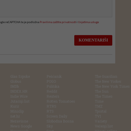
oogle reCAPTCHA te je podložna
Pravilima zaštite privatnosti
i
Uvjetima usluge
Glas Srpske
Pešćanik
The Guardian
Globus
POGO
The New Yorker
IMDb
Politika
The New York Times
INDEX.HR
Reddit
The Sun
Indie Wire
Reuters
The Times
Jutarnji list
Rotten Tomatoes
Time
Kurir
RTRS
TMZ
Miniclip
RTS
Tportal
net.hr
Screen Daily
TV1
Nezavisne
Slobodna Bosna
Variety
News Google
Sky
Večenji list