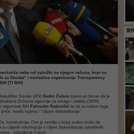
DEP
mentariše neke od optužbi na njegov računa, koje su
vde za Davida” i nevladine organizacije Transparency
BiH (TI BiH)
e Republike Srpske (RS)
Darko Ćulum
izjavio je danas da je
direktora Državne agencije za istragu i zaštitu (SIPA)
ar sigurnosti BiH
Fahrudin Radončić
te da su nakon toga
te priče, među kojima i "ciljane diskreditacije”.
riča, konstrukcija. Ovo je zemlja u kojoj svako može da
 tu ciljanih informacija s ciljem diskreditacije određenih
svima - ustvrdio je Ćulum.