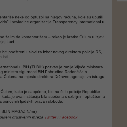
ntariše neke od optužbi na njegov računa, koje su uputili
vida” i nevladine organizacije Transparency International u
ne želim da komentarišem – rekao je kratko Ćulum u izjavi
joj Luci.
biti pooštreni uslovi za izbor novog direktora policije RS,
 isti.
ernational u BiH (TI BiH) pozvao je ranije Vijeće ministara
log ministra sigurnosti BiH Fahrudina Radončića o
a Ćuluma na mjesto direktora Državne agencije za istragu
 Ćulum, kako je saopćeno, bio na čelu policije Republike
 kada je ova institucija bila suočena s ozbiljnim optužbama
a osnovnih ljudskih prava i sloboda.
 BLIN MAGAZIN/mr)
 putem društvenih mreža
Twitter
i
Facebook