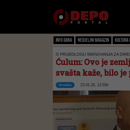
Info dana
Nedjeljni magazin
Kultura 
O PRIJEDLOGU IMENOVANJA ZA DIRE
Ćulum: Ovo je zemlj
svašta kaže, bilo je
23.01.20, 12:55h
Hronika