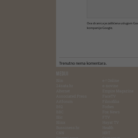
Ova stranica je zaštićena uslugom G
kompanije Google.
Trenutno nema komentara.
MEDIJI
Blin
e-! Online
24sata.hr
e-novine
Alternet
Empire Magazine
Associated Press
FaceTV
Artforum
Filmofilia
B92
Forbes
BBC
Fox News
Blic
FTV
Blinx
Hayat TV
Bussiness.hr
Health
CNN
HRT