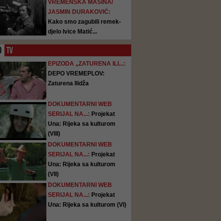
VREMENSKA MAŠINA/
JASMIN DURAKOVIĆ:
Kako smo zagubili remek-
djelo Ivice Matić...
O
TV
EPIZODA „ZATURENA ILI...:
DEPO VREMEPLOV:
Zaturena Ilidža
DOKUMENTARNI WEB
SERIJAL NA...:
Projekat
Una: Rijeka sa kulturom
(VIII)
DOKUMENTARNI WEB
SERIJAL NA...:
Projekat
Una: Rijeka sa kulturom
(VII)
DOKUMENTARNI WEB
SERIJAL NA...:
Projekat
Una: Rijeka sa kulturom (VI)