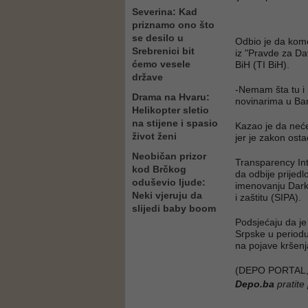
Severina: Kad
priznamo ono što
se desilo u
Odbio je da kome
Srebrenici bit
iz "Pravde za Da
ćemo vesele
BiH (TI BiH).
države
-Nemam šta tu i 
Drama na Hvaru:
novinarima u Ban
Helikopter sletio
na stijene i spasio
Kazao je da neće 
život ženi
jer je zakon ostao
Neobičan prizor
Transparency Int
kod Brčkog
da odbije prijed
oduševio ljude:
imenovanju Dark
Neki vjeruju da
i zaštitu (SIPA).
slijedi baby boom
Podsjećaju da je
Srpske u periodu
na pojave kršenj
(DEPO PORTAL,
Depo.ba
pratite