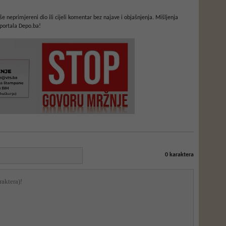
e neprimjereni dio ili cijeli komentar bez najave i objašnjenja. Mišljenja
portala Depo.ba!
0
karaktera