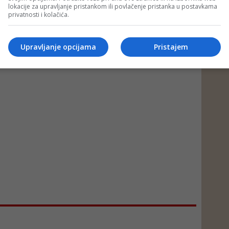
lokacije za upravljanje pristankom ili povlačenje pristanka u postavkama
privatnosti i kolačića.
Upravljanje opcijama
Pristajem