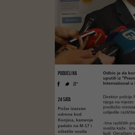
PODIJELI NA
Odbio je da ko
uputili iz "Pra
International u 
Direktor policij
24 SATA
njega na mjesto 
predložio minist
Požar izazvao
uslijedile različi
odrone kod
Konjica, kamenje
-Ima različitih p
padalo na M-17 i
svašta kaže...Ima
oštetilo vozila
ljudi. Opraštam 