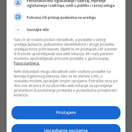
Personalizirano oglašavanje i sadržaj, mjerenje
oglašavanja i sadržaja, uvidi u publiku i razvoj usluga
Pohrana i/ili pristup podacima na uređaju
Saznajte više
Vaši će se osobni podaci obrađivati, a podatke s vašeg
uređaja (kolačiće, jedinstvene identifikatore i druge podatke
uređaja) može pohranjivati, dijeliti te im pristupati 241 partner
ili ih može upotrebljavati ova web-lokacija. Mi i naši partneri
možemo upotrebljavati precizne podatke o geolociranju.
Popis partnera.
Neki dobavljači mogu obrađivati vaše osobne podatke na
temelju legitimnog interesa. Ako se ne slažete s tim, u
nastavku možete upravljati svojim opcijama. Potražite vezu pri
dnu ove stranice ili na izborniku web-lokacije za upravljanje
pristankom ili povlačenje pristanka u postavkama privatnosti i
kolačića.
Pristajem
Upravljanje opcijama