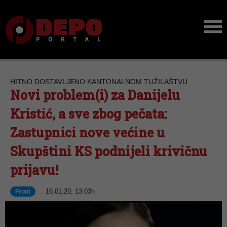
HITNO DOSTAVLJENO KANTONALNOM TUŽILAŠTVU
Novi problem(i) za Danijelu
Kristić, a sve zbog pečata:
Zastupnici nove većine u
Skupštini KS podnijeli krivičnu
prijavu!
16.01.20, 13:03h
Front