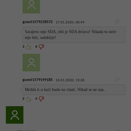
guest1579218572
17.01.2020. 00:49
Sarajevo nije SDA, niti je SDA drżava! Nikada to neće
nije biti, sadaklijo!
3
6
guest1579199185
16.01.2020. 19:26
Možda ti u kući budu na vlasti..Nikad se ne zna..
2
4