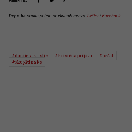
PODIJELI NA
Depo.ba
pratite putem društvenih mreža
Twitter
i
Facebook
#danijela kristić
#krivična prijava
#pečat
#skupština ks