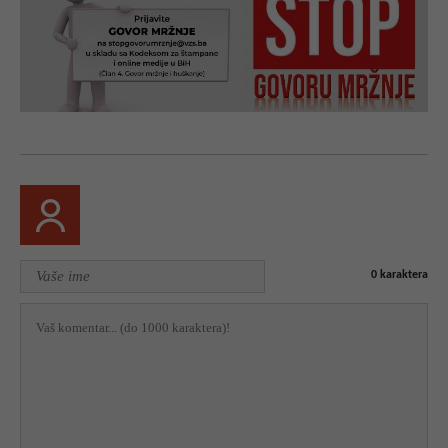
0
karaktera