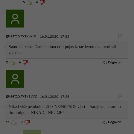
5
6
guest1579193731
16.01.2020. 17:55
Samo da znate Danijela ima crni pojas iz tae kwon doa trenirali
zajedno
Odgovori
2
6
guest1579191992
16.01.2020. 17:26
Nikad više petokolonaši iz NS/NiP/SDP vlast u Sarajevu, a samim
tim i nigdje. NIKAD i NIGDJE!
Odgovori
11
7