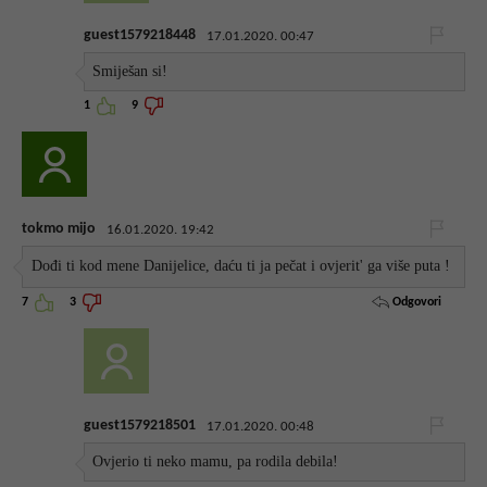
guest1579218448
17.01.2020. 00:47
Smiješan si!
1
9
tokmo mijo
16.01.2020. 19:42
Dođi ti kod mene Danijelice, daću ti ja pečat i ovjerit' ga više puta !
Odgovori
7
3
guest1579218501
17.01.2020. 00:48
Ovjerio ti neko mamu, pa rodila debila!