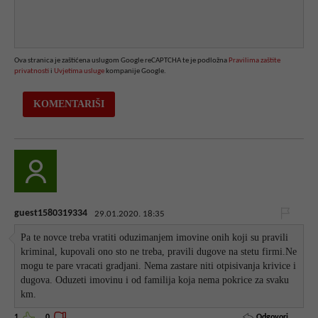
Ova stranica je zaštićena uslugom Google reCAPTCHA te je podložna
Pravilima zaštite
privatnosti
i
Uvjetima usluge
kompanije Google.
guest1580319334
29.01.2020. 18:35
Pa te novce treba vratiti oduzimanjem imovine onih koji su pravili
kriminal, kupovali ono sto ne treba, pravili dugove na stetu firmi.Ne
mogu te pare vracati gradjani. Nema zastare niti otpisivanja krivice i
dugova. Oduzeti imovinu i od familija koja nema pokrice za svaku
km.
Odgovori
1
0