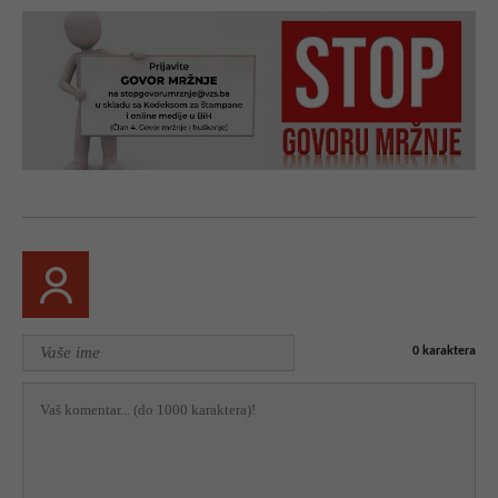
0
karaktera