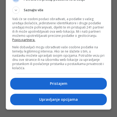
Saznajte više
Vaši će se osobni podaci obrađivati, a podatke s vašeg
uređaja (kolačiće, jedinstvene identifikatore i druge podatke
uređaja) može pohranjivati, dijeliti te im pristupati 241 partner
ili ih može upotrebljavati ova web-lokacija. Mi i naši partneri
možemo upotrebljavati precizne podatke o geolociranju.
Popis partnera.
Neki dobavljači mogu obrađivati vaše osobne podatke na
temelju legitimnog interesa. Ako se ne slažete s tim, u
nastavku možete upravljati svojim opcijama. Potražite vezu pri
dnu ove stranice ili na izborniku web-lokacije za upravljanje
pristankom ili povlačenje pristanka u postavkama privatnosti i
kolačića.
Pristajem
Upravljanje opcijama