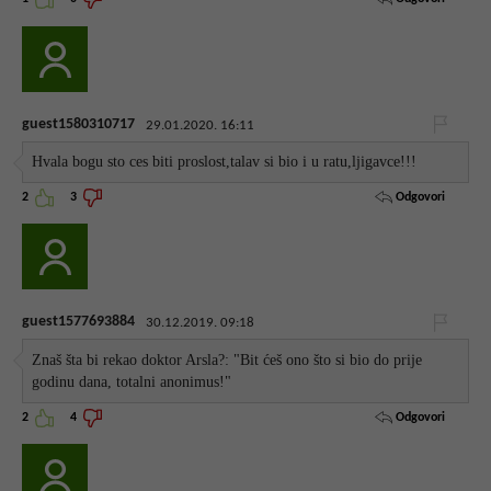
guest1580310717
29.01.2020. 16:11
Hvala bogu sto ces biti proslost,talav si bio i u ratu,ljigavce!!!
Odgovori
2
3
guest1577693884
30.12.2019. 09:18
Znaš šta bi rekao doktor Arsla?: "Bit ćeš ono što si bio do prije
godinu dana, totalni anonimus!"
Odgovori
2
4