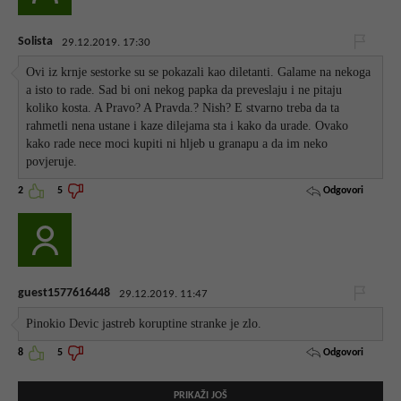
Solista
29.12.2019. 17:30
Ovi iz krnje sestorke su se pokazali kao diletanti. Galame na nekoga
a isto to rade. Sad bi oni nekog papka da preveslaju i ne pitaju
koliko kosta. A Pravo? A Pravda.? Nish? E stvarno treba da ta
rahmetli nena ustane i kaze dilejama sta i kako da urade. Ovako
kako rade nece moci kupiti ni hljeb u granapu a da im neko
povjeruje.
Odgovori
2
5
guest1577616448
29.12.2019. 11:47
Pinokio Devic jastreb koruptine stranke je zlo.
Odgovori
8
5
PRIKAŽI JOŠ