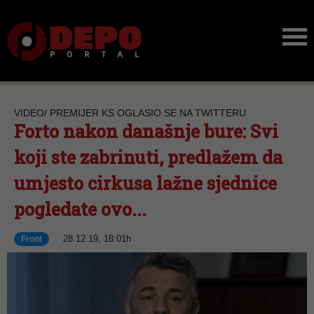
VIDEO/ PREMIJER KS OGLASIO SE NA TWITTERU
Forto nakon današnje bure: Svi
koji ste zabrinuti, predlažem da
umjesto cirkusa lažne sjednice
pogledate ovo...
28.12.19, 18:01h
Front