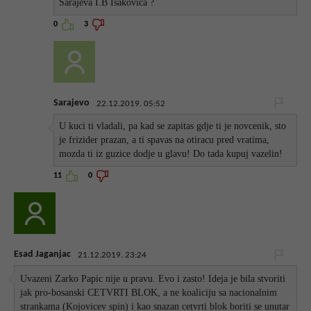
Sarajeva I.B Isakovića ?
0
3
Sarajevo
22.12.2019. 05:52
U kuci ti vladali, pa kad se zapitas gdje ti je novcenik, sto
je frizider prazan, a ti spavas na otiracu pred vratima,
mozda ti iz guzice dodje u glavu! Do tada kupuj vazelin!
11
0
Esad Jaganjac
21.12.2019. 23:24
Uvazeni Zarko Papic nije u pravu. Evo i zasto! Ideja je bila stvoriti
jak pro-bosanski CETVRTI BLOK, a ne koaliciju sa nacionalnim
strankama (Kojovicev spin) i kao snazan cetvrti blok boriti se unutar