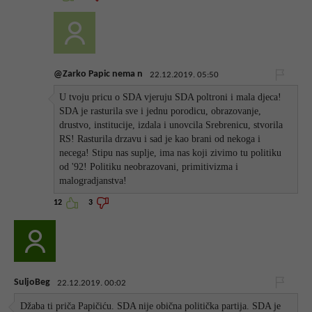
@Zarko Papic nema n
22.12.2019. 05:50
U tvoju pricu o SDA vjeruju SDA poltroni i mala djeca!
SDA je rasturila sve i jednu porodicu, obrazovanje,
drustvo, institucije, izdala i unovcila Srebrenicu, stvorila
RS! Rasturila drzavu i sad je kao brani od nekoga i
necega! Stipu nas suplje, ima nas koji zivimo tu politiku
od '92! Politiku neobrazovani, primitivizma i
malogradjanstva!
12
3
SuljoBeg
22.12.2019. 00:02
Džaba ti priča Papičiću. SDA nije obična politička partija. SDA je