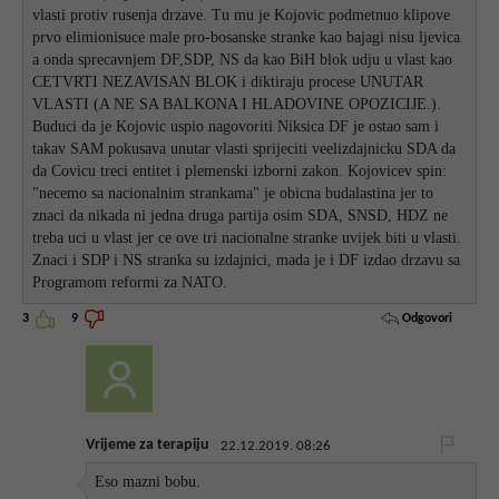
vlasti protiv rusenja drzave. Tu mu je Kojovic podmetnuo klipove
prvo elimionisuce male pro-bosanske stranke kao bajagi nisu ljevica
a onda sprecavnjem DF,SDP, NS da kao BiH blok udju u vlast kao
CETVRTI NEZAVISAN BLOK i diktiraju procese UNUTAR
VLASTI (A NE SA BALKONA I HLADOVINE OPOZICIJE.).
Buduci da je Kojovic uspio nagovoriti Niksica DF je ostao sam i
takav SAM pokusava unutar vlasti sprijeciti veelizdajnicku SDA da
da Covicu treci entitet i plemenski izborni zakon. Kojovicev spin:
"necemo sa nacionalnim strankama" je obicna budalastina jer to
znaci da nikada ni jedna druga partija osim SDA, SNSD, HDZ ne
treba uci u vlast jer ce ove tri nacionalne stranke uvijek biti u vlasti.
Znaci i SDP i NS stranka su izdajnici, mada je i DF izdao drzavu sa
Programom reformi za NATO.
Odgovori
3
9
Vrijeme za terapiju
22.12.2019. 08:26
Eso mazni bobu.