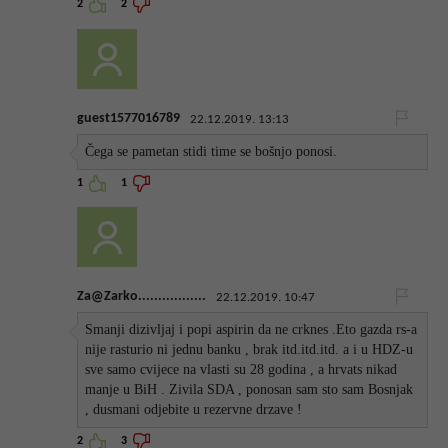
2
2
guest1577016789
22.12.2019. 13:13
Čega se pametan stidi time se bošnjo ponosi.
1
1
Za@Zarko.................
22.12.2019. 10:47
Smanji dizivljaj i popi aspirin da ne crknes .Eto gazda rs-a
nije rasturio ni jednu banku , brak itd.itd.itd. a i u HDZ-u
sve samo cvijece na vlasti su 28 godina , a hrvats nikad
manje u BiH . Zivila SDA , ponosan sam sto sam Bosnjak
, dusmani odjebite u rezervne drzave !
2
3