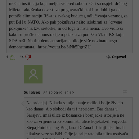
moćna institucija koja melje sve pred sobom. Oni su uspjeli drčnog
Mileta Laktašenka dovesti za pregovarački stol i pridobiti ga da
potpiše eliminaciju RS-a iz svakog budućeg odlučivanja vezanog za
put BiH u NATO. Ako pak pokušavaš nešto izlobirati za "crvene
pokojnike" iz tzv. šestorke, ni od toga ti ništa nema. Evo vidio si
kako su prošle demonstracije u petak a za podršku Vladi KS koju
SDA ruši. Na tim demonstracijama bilo je više novinara nego
demonstranata.. https://youtu.be/3iNb5PgrtZU
Odgovori
1
14
SuljoBeg
22.12.2019. 12:19
Ne prdenjaj. Nikada se nije manje radilo i bolje živjelo
kao danas. A o slobodi da ti i nepričam. Bar danas u
Sarajevu imaš ulice iz bosanske i bošnjačke istorije a ne
kao za vrijeme srbo-komunista ulice kojekakvih vojvoda,
Stepa,Putnika, Jug-Bogdana, Dušana itd. koji nisu imali
nikakve veze sa BiH. Gdje je prije rata bila ulica osnivača