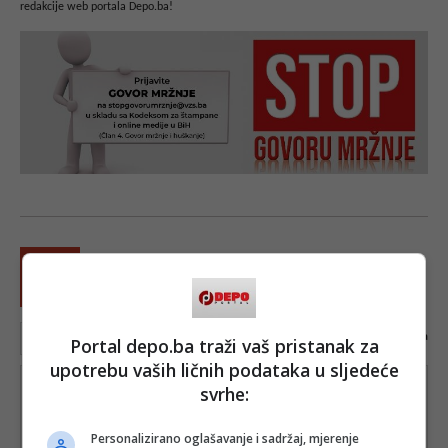
redakcije web portala Depo.ba!
0
karaktera
Portal depo.ba traži vaš pristanak za
upotrebu vaših ličnih podataka u sljedeće
svrhe:
Personalizirano oglašavanje i sadržaj, mjerenje