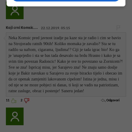
Koji crni Komsic....
22.12.2019. 05:15
Neka Komsic pred javnost izadje pa kaze sta je radio i cim se bavio
na Strojoradu ratnih 90tih! Koliko momaka je zavalio? Sta se tu
radilo sa naftom, cigarama, ljudima!? Ciji je tada igrac bio! Ko ga
je 'unaprjedio i sta se bas tada desavalo na brdu Hrasno i kako je sa
svim tim povezan Radoncic! Kako je sve to povezano sa Zornicem?!
Sve se zna! Ispricaj misu, jer Sarajevo zna! Ne znaju samo doslje
koje je Bakir navukao u Sarajevo za svoje biracko tijelo i obecao im
da ce openak zamjeniti lakovanom cipelom! Istina je jedna, misu i
od nje se ne moze pobjeci ni danas, ti koji se vadis na patriotizam,
ratne zasluge, obraz i postenje! Saneru jedan!
Odgovori
11
2