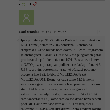
2
1
Esad Jaganjac
21.12.2019. 23:27
Ipak potrebna je NOVA odluka Predsjednistva o ulasku u
NATO cime je stara iz 2006 ponistena. A znamo da
srbijanski UZP to nikada nece dozvoliti. Ovim Programom
je onemogucen ulazak BIH u NATO sto je ogroman poraz
pro-bosanske politike u nizu od 1991. Bosna bez clanstva
u NATO je zemlja ranjiva, podlozna rusilackoj ofanzivi 3
UZP-a, a ovim potezom su vrata toj ofanzivi potpuno
otvorena kao i 92. DAKLE VELEIZDAJA ZA
VELEIZDAJOM. Bosnu jos cuva samo MZ iz nekih
svojih razloga a i to ce se veoma brzo promjeniti na nasu
stetu. Dakle slijedi nova agresija i novi genocid
zahvaljujuci izmedju ostalog i veleizdaji SDA i DF. Jako
sam razocaran u DF, kome sam do sad davao bezrezervnu
podrsku. Dakle sve jace starnke u BIH su izdajnici i
saucesnici 3 UZP-a koji rusi drzavu. Zato gradjani lojalni