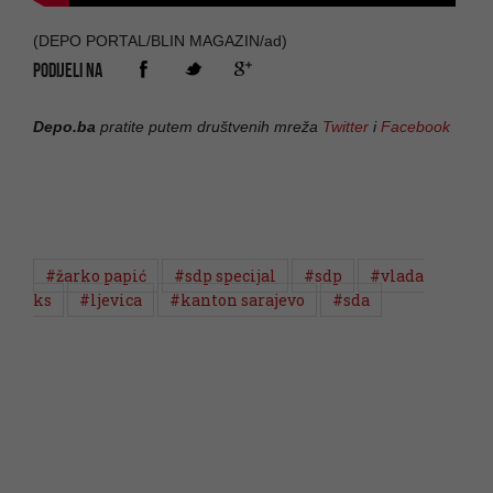
(DEPO PORTAL/BLIN MAGAZIN/ad)
PODIJELI NA
Depo.ba
pratite putem društvenih mreža
Twitter
i
Facebook
#žarko papić
#sdp specijal
#sdp
#vlada
ks
#ljevica
#kanton sarajevo
#sda