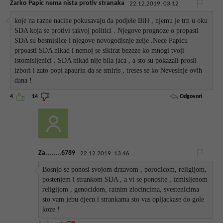
Zarko Papic nema nista protiv stranaka
22.12.2019. 03:12
koje na razne nacine pokusavaju da podjele BiH , njemu je trn u oku
SDA koja se protivi takvoj politici . Njegove prognoze o propasti
SDA su besmislice i njegove novogodisnje zelje .Nece Papicu
prpoasti SDA nikad i nemoj se sikirat bezeze ko mnogi tvoji
istomisljenici . SDA nikad nije bila jaca , a sto su pokazali prosli
izbori i zato popi apaurin da se smiris , treses se ko Nevesinje ovih
dana !
Odgovori
4
14
Za........6789
22.12.2019. 13:46
Bosnjo se ponosi svojom drzavom , porodicom, religijom,
postenjem i strankom SDA , a vi se ponosite , izmisljenom
religijom , genocidom, ratnim zlocincima, svestenicima
sto vam jebu djecu i strankama sto vas opljackase do gole
koze !