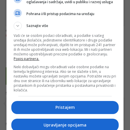
oglašavanja i sadržaja, uvidi u publiku i razvoj usluga
Pohrana i/ili pristup podacima na uređaju
Saznajte više
Ova stranica je zaštićena uslugom Google reCAPTCHA te je podložna
Pravilima zaštite
Vaši će se osobni podaci obrađivati, a podatke s vašeg
privatnosti
i
Uvjetima usluge
kompanije Google.
uređaja (kolačiće, jedinstvene identifikatore i druge podatke
uređaja) može pohranjivati, dijeliti te im pristupati 241 partner
ili ih može upotrebljavati ova web-lokacija. Mi i naši partneri
možemo upotrebljavati precizne podatke o geolociranju.
Popis partnera.
Neki dobavljači mogu obrađivati vaše osobne podatke na
temelju legitimnog interesa. Ako se ne slažete s tim, u
nastavku možete upravljati svojim opcijama. Potražite vezu pri
dnu ove stranice ili na izborniku web-lokacije za upravljanje
pristankom ili povlačenje pristanka u postavkama privatnosti i
kolačića.
Samko
22.12.2019. 12:27
Mudar covjek i pametan ovaj Papic. Analizira.i cisto artiklulise
Pristajem
politicku stvatnost. Zeljko je otkriven, sad je pitanje samo kako
adekvatno odgovoriti na ove izdaje. Smrt fasizmu
Upravljanje opcijama
Odgovori
5
1