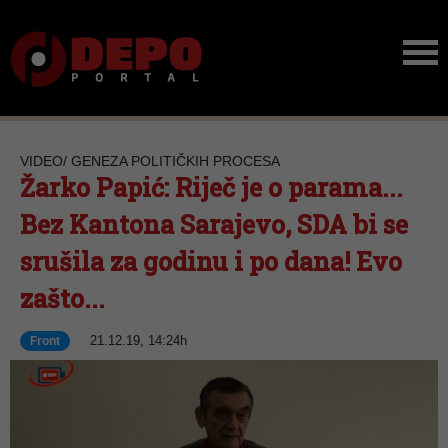
VIDEO/ GENEZA POLITIČKIH PROCESA
Žarko Papić: Riječ je o parama...
Bez Kantona Sarajevo, SDA bi se
srušila za godinu i po dana! Evo
zašto...
21.12.19, 14:24h
Front