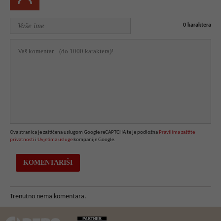
0
karaktera
Ova stranica je zaštićena uslugom Google reCAPTCHA te je podložna
Pravilima zaštite
privatnosti
i
Uvjetima usluge
kompanije Google.
Trenutno nema komentara.