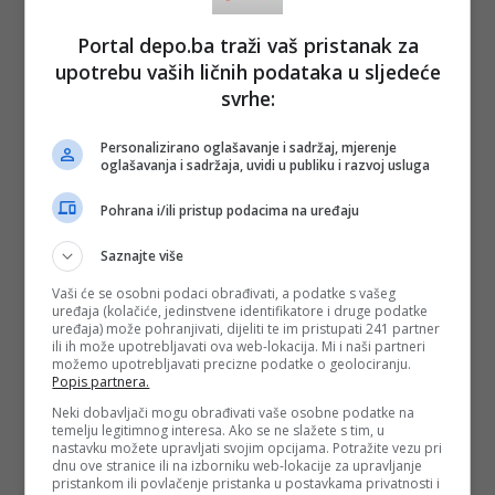
Portal depo.ba traži vaš pristanak za
upotrebu vaših ličnih podataka u sljedeće
svrhe:
Personalizirano oglašavanje i sadržaj, mjerenje
oglašavanja i sadržaja, uvidi u publiku i razvoj usluga
Pohrana i/ili pristup podacima na uređaju
Saznajte više
Vaši će se osobni podaci obrađivati, a podatke s vašeg
uređaja (kolačiće, jedinstvene identifikatore i druge podatke
uređaja) može pohranjivati, dijeliti te im pristupati 241 partner
ili ih može upotrebljavati ova web-lokacija. Mi i naši partneri
možemo upotrebljavati precizne podatke o geolociranju.
Popis partnera.
Neki dobavljači mogu obrađivati vaše osobne podatke na
temelju legitimnog interesa. Ako se ne slažete s tim, u
nastavku možete upravljati svojim opcijama. Potražite vezu pri
dnu ove stranice ili na izborniku web-lokacije za upravljanje
pristankom ili povlačenje pristanka u postavkama privatnosti i