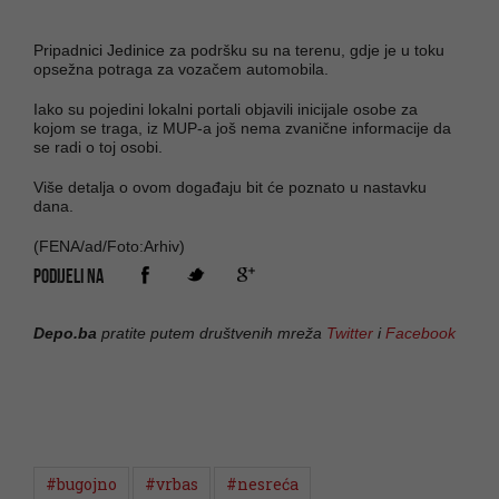
Pripadnici Jedinice za podršku su na terenu, gdje je u toku
opsežna potraga za vozačem automobila.
Iako su pojedini lokalni portali objavili inicijale osobe za
kojom se traga, iz MUP-a još nema zvanične informacije da
se radi o toj osobi.
Više detalja o ovom događaju bit će poznato u nastavku
dana.
(FENA/ad/Foto:Arhiv)
PODIJELI NA
Depo.ba
pratite putem društvenih mreža
Twitter
i
Facebook
#bugojno
#vrbas
#nesreća