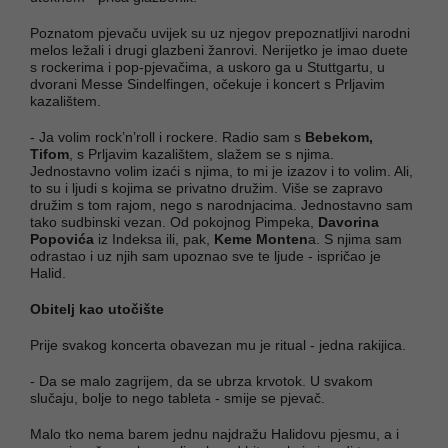
Poznatom pjevaču uvijek su uz njegov prepoznatljivi narodni
melos ležali i drugi glazbeni žanrovi. Nerijetko je imao duete
s rockerima i pop-pjevačima, a uskoro ga u Stuttgartu, u
dvorani Messe Sindelfingen, očekuje i koncert s Prljavim
kazalištem.
- Ja volim rock’n’roll i rockere. Radio sam s
Bebekom,
Tifom
, s Prljavim kazalištem, slažem se s njima.
Jednostavno volim izaći s njima, to mi je izazov i to volim. Ali,
to su i ljudi s kojima se privatno družim. Više se zapravo
družim s tom rajom, nego s narodnjacima. Jednostavno sam
tako sudbinski vezan. Od pokojnog Pimpeka,
Davorina
Popovića
iz Indeksa ili, pak,
Keme Monten
a. S njima sam
odrastao i uz njih sam upoznao sve te ljude - ispričao je
Halid.
Obitelj kao utočište
Prije svakog koncerta obavezan mu je ritual - jedna rakijica.
- Da se malo zagrijem, da se ubrza krvotok. U svakom
slučaju, bolje to nego tableta - smije se pjevač.
Malo tko nema barem jednu najdražu Halidovu pjesmu, a i