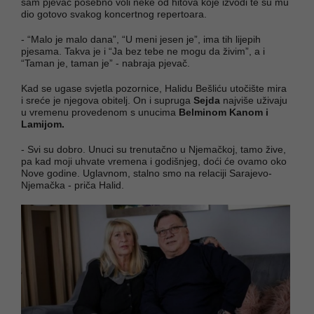
sam pjevač posebno voli neke od hitova koje izvodi te su mu
dio gotovo svakog koncertnog repertoara.
- “Malo je malo dana”, “U meni jesen je”, ima tih lijepih
pjesama. Takva je i “Ja bez tebe ne mogu da živim”, a i
“Taman je, taman je” - nabraja pjevač.
Kad se ugase svjetla pozornice, Halidu Bešliću utočište mira
i sreće je njegova obitelj. On i supruga
Sejda
najviše uživaju
u vremenu provedenom s unucima
Belminom Kanom
i
Lamijom.
- Svi su dobro. Unuci su trenutačno u Njemačkoj, tamo žive,
pa kad moji uhvate vremena i godišnjeg, doći će ovamo oko
Nove godine. Uglavnom, stalno smo na relaciji Sarajevo-
Njemačka - priča Halid.