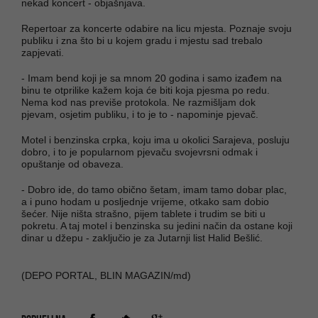
nekad koncert - objašnjava.
Repertoar za koncerte odabire na licu mjesta. Poznaje svoju
publiku i zna što bi u kojem gradu i mjestu sad trebalo
zapjevati.
- Imam bend koji je sa mnom 20 godina i samo izađem na
binu te otprilike kažem koja će biti koja pjesma po redu.
Nema kod nas previše protokola. Ne razmišljam dok
pjevam, osjetim publiku, i to je to - napominje pjevač.
Motel i benzinska crpka, koju ima u okolici Sarajeva, posluju
dobro, i to je popularnom pjevaču svojevrsni odmak i
opuštanje od obaveza.
- Dobro ide, do tamo obično šetam, imam tamo dobar plac,
a i puno hodam u posljednje vrijeme, otkako sam dobio
šećer. Nije ništa strašno, pijem tablete i trudim se biti u
pokretu. A taj motel i benzinska su jedini način da ostane koji
dinar u džepu - zaključio je za Jutarnji list Halid Bešlić.
(DEPO PORTAL, BLIN MAGAZIN/md)