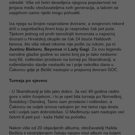
odrediti. Više od četiri desetljeća njegova popularnost ne
jenjava među obožavateljima svih generacija, a takvim se
uspjehom samo rijetki mogu pohvaliti.
Iza njega su brojne rasprodane dvorane, a svojevrsni rekord
drži u zagrebačkoj Areni koju je rasprodao čak pet puta.
Tijekom jednog od prvih tamošnjih koncerata u najvećoj
dvorani u Hrvatskoj okupilo se čak 24 tisuće Halidovih
fanova, što više nikad nikome nije pošlo za rukom, pa ni
Justinu Bieberu
,
Beyonce
ni
Lady Gagi
. Za ovu legendu
narodne glazbe godine su samo broj pa je tako nedavno
svoj 66. rođendan proslavio na turneji po Skandinaviji, a
rođendansko slavlje nastavilo se i prije nekoliko dana u
Čakovcu gdje je Bešlić nastupio u prepunoj dvorani GOC.
Turneja po sjeveru
- U Skandinaviji je bilo jako dobro. Ja već 40 godina radim
gore s istim čovjekom, i to je opet bila turneja po Norveškoj,
Švedskoj i Danskoj. Tamo sam proslavio i rođendan, a
Čakovcu se uvijek iznova radujem jer me tamo raja dosta
voli i uvijek sam dobrodošao. U Međimurju sam nastupio već
četvrti ili peti put - kaže Halid na početku.
Nakon više od 20 objavljenih albuma, obožavatelji Halida
Bešlića s nestrpljenjem čekaju njegov novi album na kojem