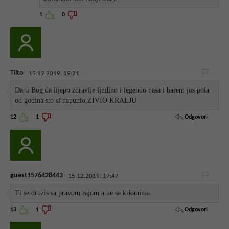
1
0
Tilto
15.12.2019. 19:21
Da ti Bog da lijepo zdravlje ljudino i legendo nasa i barem jos pola
od godina sto si napunio,ZIVIO KRALJU
Odgovori
12
1
guest1576428443
15.12.2019. 17:47
Ti se druzis sa pravom rajom a ne sa krkanima.
Odgovori
13
1