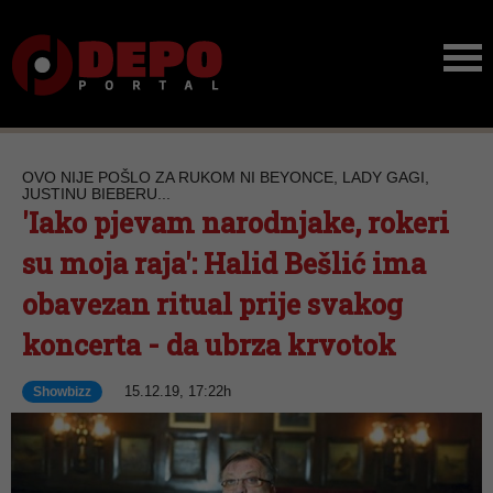
OVO NIJE POŠLO ZA RUKOM NI BEYONCE, LADY GAGI,
JUSTINU BIEBERU...
'Iako pjevam narodnjake, rokeri
su moja raja': Halid Bešlić ima
obavezan ritual prije svakog
koncerta - da ubrza krvotok
15.12.19, 17:22h
Showbizz