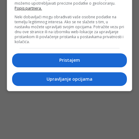
možemo upotrebljavati precizne podatke o geolociranju.
Popis partnera.
Neki dobavljači mogu obrađivati vaše osobne podatke na
temelju legitimnog interesa. Ako se ne slažete s tim, u
nastavku možete upravljati svojim opcijama. Potražite vezu pri
dnu ove stranice ili na izborniku web-lokacije za upravljanje
pristankom ili povlačenje pristanka u postavkama privatnosti i
kolačića.
Pristajem
Upravljanje opcijama