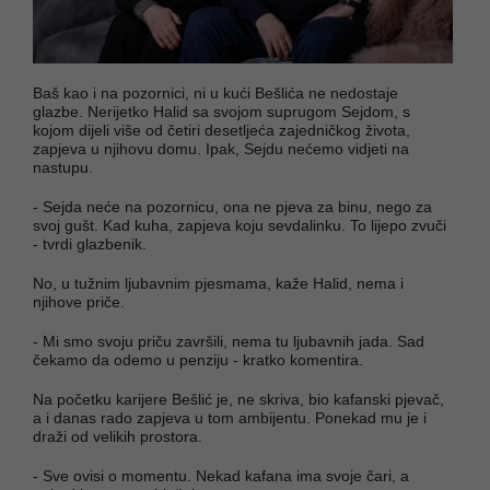
Baš kao i na pozornici, ni u kući Bešlića ne nedostaje
glazbe. Nerijetko Halid sa svojom suprugom Sejdom, s
kojom dijeli više od četiri desetljeća zajedničkog života,
zapjeva u njihovu domu. Ipak, Sejdu nećemo vidjeti na
nastupu.
- Sejda neće na pozornicu, ona ne pjeva za binu, nego za
svoj gušt. Kad kuha, zapjeva koju sevdalinku. To lijepo zvuči
- tvrdi glazbenik.
No, u tužnim ljubavnim pjesmama, kaže Halid, nema i
njihove priče.
- Mi smo svoju priču završili, nema tu ljubavnih jada. Sad
čekamo da odemo u penziju - kratko komentira.
Na početku karijere Bešlić je, ne skriva, bio kafanski pjevač,
a i danas rado zapjeva u tom ambijentu. Ponekad mu je i
draži od velikih prostora.
- Sve ovisi o momentu. Nekad kafana ima svoje čari, a