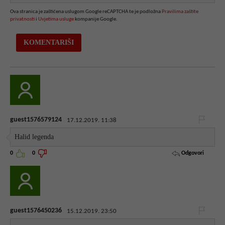
Ova stranica je zaštićena uslugom Google reCAPTCHA te je podložna
Pravilima zaštite
privatnosti
i
Uvjetima usluge
kompanije Google.
guest1576579124
17.12.2019. 11:38
Halid legenda
Odgovori
0
0
guest1576450236
15.12.2019. 23:50