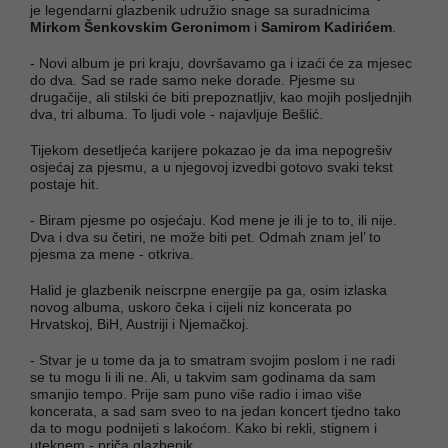
je legendarni glazbenik udružio snage sa suradnicima
Mirkom Šenkovskim Geronimom
i
Samirom Kadirićem
.
- Novi album je pri kraju, dovršavamo ga i izaći će za mjesec
do dva. Sad se rade samo neke dorade. Pjesme su
drugačije, ali stilski će biti prepoznatljiv, kao mojih posljednjih
dva, tri albuma. To ljudi vole - najavljuje Bešlić.
Tijekom desetljeća karijere pokazao je da ima nepogrešiv
osjećaj za pjesmu, a u njegovoj izvedbi gotovo svaki tekst
postaje hit.
- Biram pjesme po osjećaju. Kod mene je ili je to to, ili nije.
Dva i dva su četiri, ne može biti pet. Odmah znam jel’ to
pjesma za mene - otkriva.
Halid je glazbenik neiscrpne energije pa ga, osim izlaska
novog albuma, uskoro čeka i cijeli niz koncerata po
Hrvatskoj, BiH, Austriji i Njemačkoj.
- Stvar je u tome da ja to smatram svojim poslom i ne radi
se tu mogu li ili ne. Ali, u takvim sam godinama da sam
smanjio tempo. Prije sam puno više radio i imao više
koncerata, a sad sam sveo to na jedan koncert tjedno tako
da to mogu podnijeti s lakoćom. Kako bi rekli, stignem i
uteknem - priča glazbenik.