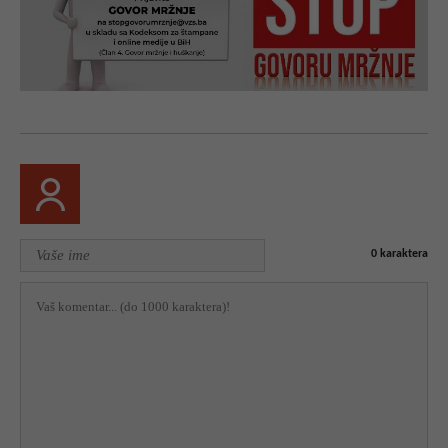
0
karaktera