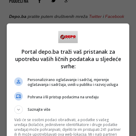
PODIJELI NA
Depo.ba
pratite putem društvenih mreža
Twitter
i
Facebook
Portal depo.ba traži vaš pristanak za
#halid bešlić
upotrebu vaših ličnih podataka u sljedeće
svrhe:
Personalizirano oglašavanje i sadržaj, mjerenje
oglašavanja i sadržaja, uvidi u publiku i razvoj usluga
Pohrana i/ili pristup podacima na uređaju
Saznajte više
Vaši će se osobni podaci obrađivati, a podatke s vašeg
uređaja (kolačiće, jedinstvene identifikatore i druge podatke
uređaja) može pohranjivati, dijeliti te im pristupati 241 partner
ili ih može upotrebljavati ova web-lokacija. Mi i naši partneri