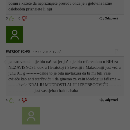
bosnu i kažete da nepriznajete presudu onda je i gotovina lažno
oslobođen priznajete li nju
Odgovori
3
0
PATRIOT 92-95
19.11.2019. 12:38
pa naravno da nije bio naš rat jer još nije bio referendum u BIH za
NEZAVISNOST dok u Hrvatskoj i Sloveniji i Makedoniji jest već u
junu 91. g ---------dakle to je bila navlakuša da bi mi bili vaše
cviječe kao anti starčeviću i da ginemo za vašu ideologiju fašizma --
-------hvala KRALJU MUDROSTI ALIJI IZETBEGOVIĆU --------
------------------jest vas sjebao hahahahaha
Odgovori
5
3