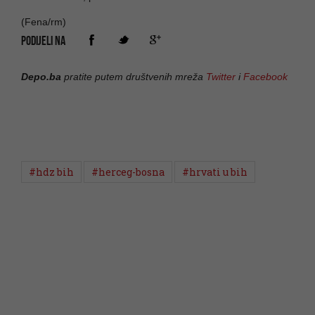
(Fena/rm)
PODIJELI NA
Depo.ba
pratite putem društvenih mreža
Twitter
i
Facebook
#hdz bih
#herceg-bosna
#hrvati u bih