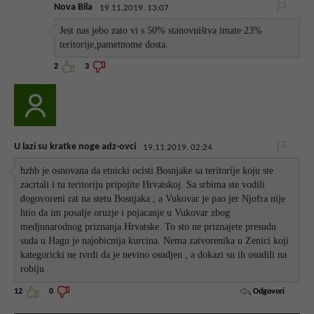
Nova Bila
19.11.2019. 13:07
Jest nas jebo zato vi s 50% stanovništva imate 23%
teritorije,pametnome dosta.
2
3
U lazi su kratke noge adz-ovci
19.11.2019. 02:24
hzhb je osnovana da etnicki ocisti Bosnjake sa teritorije koju ste
zacrtali i tu teritoriju pripojite Hrvatskoj. Sa srbima ste vodili
dogovoreni rat na stetu Bosnjaka , a Vukovar je pao jer Njofra nije
htio da im posalje oruzje i pojacanje u Vukovar zbog
medjunarodnog priznanja Hrvatske. To sto ne priznajete presudu
suda u Hagu je najobicnija kurcina. Nema zatvorenika u Zenici koji
kategoricki ne tvrdi da je nevino osudjen , a dokazi su ih osudili na
robiju .
Odgovori
12
0