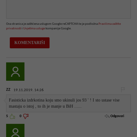
Ova stranica je zaštićena uslugom Google reCAPTCHA te je podložna
Pravilima zaštite
privatnosti
i
Uvjetima usluge
kompanije Google.
ZZ
19.11.2019. 14:26
Fasisticka izdrkotina koju smo ukinuli jos 93 ' ! I sto ustase vise
mastaju o istoj , to ih je manje u BiH ......
Odgovori
5
0