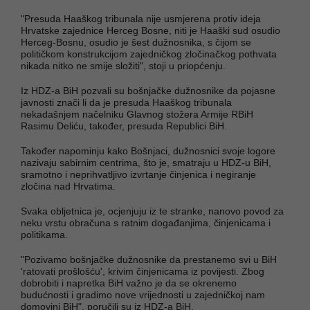
"Presuda Haaškog tribunala nije usmjerena protiv ideja
Hrvatske zajednice Herceg Bosne, niti je Haaški sud osudio
Herceg-Bosnu, osudio je šest dužnosnika, s čijom se
političkom konstrukcijom zajedničkog zločinačkog pothvata
nikada nitko ne smije složiti", stoji u priopćenju.
Iz HDZ-a BiH pozvali su bošnjačke dužnosnike da pojasne
javnosti znači li da je presuda Haaškog tribunala
nekadašnjem načelniku Glavnog stožera Armije RBiH
Rasimu Deliću, također, presuda Republici BiH.
Također napominju kako Bošnjaci, dužnosnici svoje logore
nazivaju sabirnim centrima, što je, smatraju u HDZ-u BiH,
sramotno i neprihvatljivo izvrtanje činjenica i negiranje
zločina nad Hrvatima.
Svaka obljetnica je, ocjenjuju iz te stranke, nanovo povod za
neku vrstu obračuna s ratnim događanjima, činjenicama i
politikama.
"Pozivamo bošnjačke dužnosnike da prestanemo svi u BiH
'ratovati prošlošću', krivim činjenicama iz povijesti. Zbog
dobrobiti i napretka BiH važno je da se okrenemo
budućnosti i gradimo nove vrijednosti u zajedničkoj nam
domovini BiH", poručili su iz HDZ-a BiH.