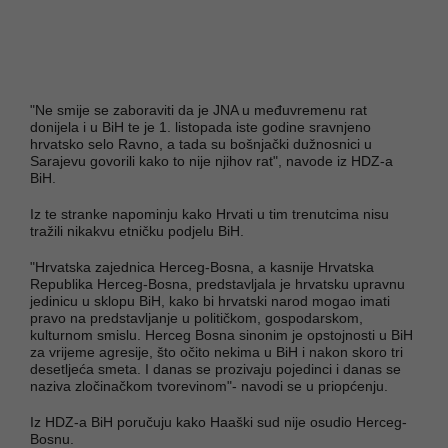
"Ne smije se zaboraviti da je JNA u međuvremenu rat
donijela i u BiH te je 1. listopada iste godine sravnjeno
hrvatsko selo Ravno, a tada su bošnjački dužnosnici u
Sarajevu govorili kako to nije njihov rat", navode iz HDZ-a
BiH.
Iz te stranke napominju kako Hrvati u tim trenutcima nisu
tražili nikakvu etničku podjelu BiH.
"Hrvatska zajednica Herceg-Bosna, a kasnije Hrvatska
Republika Herceg-Bosna, predstavljala je hrvatsku upravnu
jedinicu u sklopu BiH, kako bi hrvatski narod mogao imati
pravo na predstavljanje u političkom, gospodarskom,
kulturnom smislu. Herceg Bosna sinonim je opstojnosti u BiH
za vrijeme agresije, što očito nekima u BiH i nakon skoro tri
desetljeća smeta. I danas se prozivaju pojedinci i danas se
naziva zločinačkom tvorevinom"- navodi se u priopćenju.
Iz HDZ-a BiH poručuju kako Haaški sud nije osudio Herceg-
Bosnu.