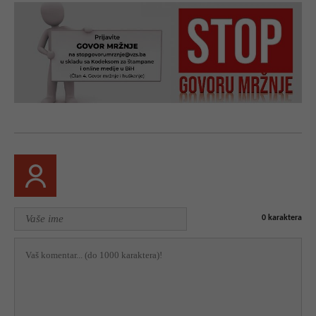
0
karaktera