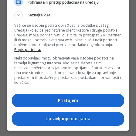
Pohrana i/ili pristup podacima na uređaju
Saznajte više
Vaši će se osobni podaci obrađivati, a podatke s vašeg
uređaja (kolačiće, jedinstvene identifikatore i druge podatke
uređaja) može pohranjivati, dijeliti te im pristupati 241 partner
ili ih može upotrebljavati ova web-lokacija. Mi i naši partneri
možemo upotrebljavati precizne podatke o geolociranju.
Popis partnera.
Neki dobavljači mogu obrađivati vaše osobne podatke na
temelju legitimnog interesa. Ako se ne slažete s tim, u
nastavku možete upravljati svojim opcijama. Potražite vezu pri
dnu ove stranice ili na izborniku web-lokacije za upravljanje
pristankom ili povlačenje pristanka u postavkama privatnosti i
kolačića.
Pristajem
Upravljanje opcijama