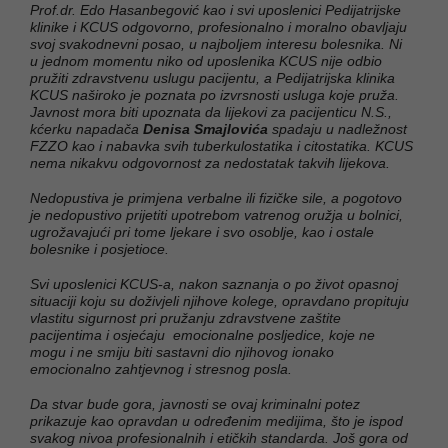
Prof.dr. Edo Hasanbegović kao i svi uposlenici Pedijatrijske
klinike i KCUS odgovorno, profesionalno i moralno obavljaju
svoj svakodnevni posao, u najboljem interesu bolesnika. Ni
u jednom momentu niko od uposlenika KCUS nije odbio
pružiti zdravstvenu uslugu pacijentu, a Pedijatrijska klinika
KCUS naširoko je poznata po izvrsnosti usluga koje pruža.
Javnost mora biti upoznata da lijekovi za pacijenticu N.S.,
kćerku napadača
Denisa Smajlovića
spadaju u nadležnost
FZZO kao i nabavka svih tuberkulostatika i citostatika. KCUS
nema nikakvu odgovornost za nedostatak takvih lijekova.
Nedopustiva je primjena verbalne ili fizičke sile, a pogotovo
je nedopustivo prijetiti upotrebom vatrenog oružja u bolnici,
ugrožavajući pri tome ljekare i svo osoblje, kao i ostale
bolesnike i posjetioce.
Svi uposlenici KCUS-a, nakon saznanja o po život opasnoj
situaciji koju su doživjeli njihove kolege, opravdano propituju
vlastitu sigurnost pri pružanju zdravstvene zaštite
pacijentima i osjećaju emocionalne posljedice, koje ne
mogu i ne smiju biti sastavni dio njihovog ionako
emocionalno zahtjevnog i stresnog posla.
Da stvar bude gora, javnosti se ovaj kriminalni potez
prikazuje kao opravdan u određenim medijima, što je ispod
svakog nivoa profesionalnih i etičkih standarda. Još gora od