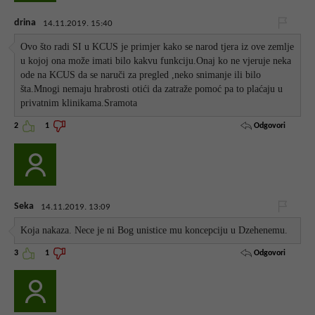
drina
14.11.2019. 15:40
Ovo što radi SI u KCUS je primjer kako se narod tjera iz ove zemlje
u kojoj ona može imati bilo kakvu funkciju.Onaj ko ne vjeruje neka
ode na KCUS da se naruči za pregled ,neko snimanje ili bilo
šta.Mnogi nemaju hrabrosti otići da zatraže pomoć pa to plaćaju u
privatnim klinikama.Sramota
Odgovori
2
1
Seka
14.11.2019. 13:09
Koja nakaza. Nece je ni Bog unistice mu koncepciju u Dzehenemu.
Odgovori
3
1