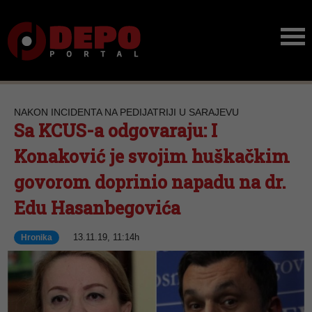
NAKON INCIDENTA NA PEDIJATRIJI U SARAJEVU
Sa KCUS-a odgovaraju: I
Konaković je svojim huškačkim
govorom doprinio napadu na dr.
Edu Hasanbegovića
13.11.19, 11:14h
Hronika