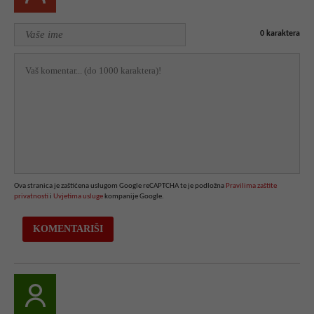
0
karaktera
Ova stranica je zaštićena uslugom Google reCAPTCHA te je podložna
Pravilima zaštite
privatnosti
i
Uvjetima usluge
kompanije Google.