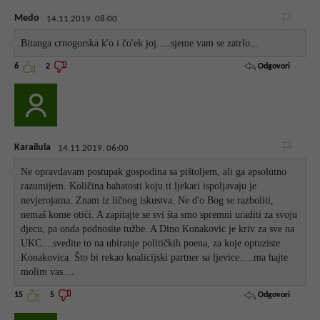
Medo
14.11.2019. 08:00
Bitanga crnogorska k'o i čo'ek joj.....sjeme vam se zatrlo...
Odgovori
6
2
Karailula
14.11.2019. 06:00
Ne opravdavam postupak gospodina sa pištoljem, ali ga apsolutno
razumijem. Količina bahatosti koju ti ljekari ispoljavaju je
nevjerojatna. Znam iz ličnog iskustva. Ne d'o Bog se razboliti,
nemaš kome otići. A zapitajte se svi šta smo spremni uraditi za svoju
djecu, pa onda podnosite tužbe. A Dino Konakovic je kriv za sve na
UKC....svedite to na ubiranje političkih poena, za koje optuziste
Konakovica. Što bi rekao koalicijski partner sa ljevice.....ma hajte
molim vas....
Odgovori
15
5