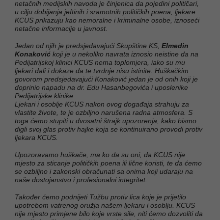
netačnih medijskih navoda je činjenica da pojedini političari,
u cilju dobijanja jeftinih i sramotnih političkih poena, ljekare
KCUS prikazuju kao nemoralne i kriminalne osobe, iznoseći
netačne informacije u javnost.
Jedan od njih je predsjedavajući Skupštine KS,
Elmedin
Konaković
koji je u nekoliko navrata iznosio neistine da na
Pedijatrijskoj klinici KCUS nema toplomjera, iako su mu
ljekari dali i dokaze da te tvrdnje nisu istinite. Huškačkim
govorom predsjedavajući Konaković jedan je od onih koji je
doprinio napadu na dr. Edu Hasanbegovića i uposlenike
Pedijatrijske klinike
Ljekari i osoblje KCUS nakon ovog događaja strahuju za
vlastite živote, te je ozbiljno narušena radna atmosfera. S
toga ćemo stupiti u dvosatni štrajk upozorenja, kako bismo
digli svoj glas protiv hajke koja se kontinuirano provodi protiv
ljekara KCUS.
Upozoravamo huškače, ma ko da su oni, da KCUS nije
mjesto za sticanje političkih poena ili lične koristi, te da ćemo
se ozbiljno i zakonski obračunati sa onima koji udaraju na
naše dostojanstvo i profesionalni integritet.
Također ćemo podnijeti Tužbu protiv lica koje je prijetilo
upotrebom vatrenog oružja našem ljekaru i osoblju. KCUS
nije mjesto primjene bilo koje vrste sile, niti ćemo dozvoliti da