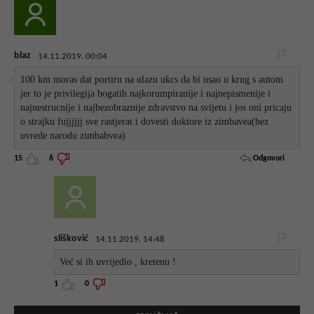
blaz
14.11.2019. 00:04
100 km moras dat portiru na ulazu ukcs da bi usao u krug s autom
jer to je privilegija bogatih najkorumpiranije i najnepismenije i
najnestrucnije i najbezobraznije zdravstvo na svijetu i jos oni pricaju
o strajku fujjjjjj sve rastjerat i dovesti doktore iz zimbavea(bez
uvrede narodu zimbabvea)
Odgovori
15
6
slišković
14.11.2019. 14:48
Već si ih uvrijedio , kretenu !
1
0