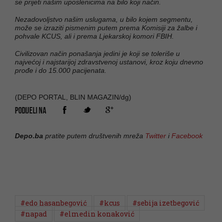
se prijeti našim uposlenicima na bilo koji način.
Nezadovoljstvo našim uslugama, u bilo kojem segmentu,
može se izraziti pismenim putem prema Komisiji za žalbe i
pohvale KCUS, ali i prema Ljekarskoj komori FBIH.
Civilizovan način ponašanja jedini je koji se toleriše u
najvećoj i najstarijoj zdravstvenoj ustanovi, kroz koju dnevno
prođe i do 15.000 pacijenata.
(DEPO PORTAL, BLIN MAGAZIN/dg)
PODIJELI NA
Depo.ba
pratite putem društvenih mreža
Twitter
i
Facebook
#edo hasanbegović
#kcus
#sebija izetbegović
#napad
#elmedin konaković