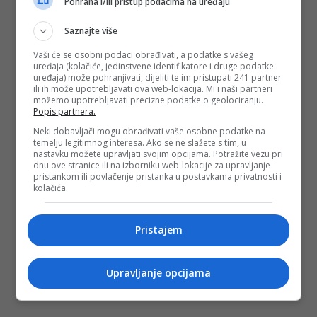
Pohrana i/ili pristup podacima na uređaju
Saznajte više
Vaši će se osobni podaci obrađivati, a podatke s vašeg
uređaja (kolačiće, jedinstvene identifikatore i druge podatke
uređaja) može pohranjivati, dijeliti te im pristupati 241 partner
ili ih može upotrebljavati ova web-lokacija. Mi i naši partneri
možemo upotrebljavati precizne podatke o geolociranju.
Popis partnera.
Neki dobavljači mogu obrađivati vaše osobne podatke na
temelju legitimnog interesa. Ako se ne slažete s tim, u
nastavku možete upravljati svojim opcijama. Potražite vezu pri
dnu ove stranice ili na izborniku web-lokacije za upravljanje
pristankom ili povlačenje pristanka u postavkama privatnosti i
kolačića.
Pristajem
Upravljanje opcijama