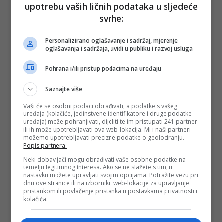
upotrebu vaših ličnih podataka u sljedeće
svrhe:
Personalizirano oglašavanje i sadržaj, mjerenje
oglašavanja i sadržaja, uvidi u publiku i razvoj usluga
Pohrana i/ili pristup podacima na uređaju
Saznajte više
Vaši će se osobni podaci obrađivati, a podatke s vašeg
uređaja (kolačiće, jedinstvene identifikatore i druge podatke
uređaja) može pohranjivati, dijeliti te im pristupati 241 partner
ili ih može upotrebljavati ova web-lokacija. Mi i naši partneri
možemo upotrebljavati precizne podatke o geolociranju.
Popis partnera.
Neki dobavljači mogu obrađivati vaše osobne podatke na
temelju legitimnog interesa. Ako se ne slažete s tim, u
nastavku možete upravljati svojim opcijama. Potražite vezu pri
dnu ove stranice ili na izborniku web-lokacije za upravljanje
pristankom ili povlačenje pristanka u postavkama privatnosti i
kolačića.