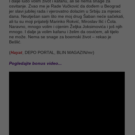
I dalje ludo volim život i kafanu, ali se nema snage za
osvitanje. Zvao me je Rade Vučković da dođem u Beograd
jer slavi jubilej rada i vjerovatno dolazim u Srbiju za mjesec
dana. Neutješan sam što me moj drug Šaban neće sačekati,
ali tu su moji prijatelji Marinko Rokvić, Miroslav Ilić i Čola.
Naravno, mnogo volim i cijenim Željka Joksimovića i još njih
mnogo. I dalje ja volim kafanu i želim da osvićem, ali tijelo
ne može. Nema se snage za boemski život – rekao je
Bešlić.
(
Hayat
, DEPO PORTAL, BLIN MAGAZIN/mr)
Pogledajte bonus video...