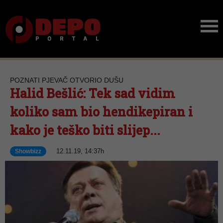
POZNATI PJEVAČ OTVORIO DUŠU
Halid Bešlić: Tek sad vidim
koliko sam bio hendikepiran i
kako je teško biti slijep...
12.11.19, 14:37h
Showbizz