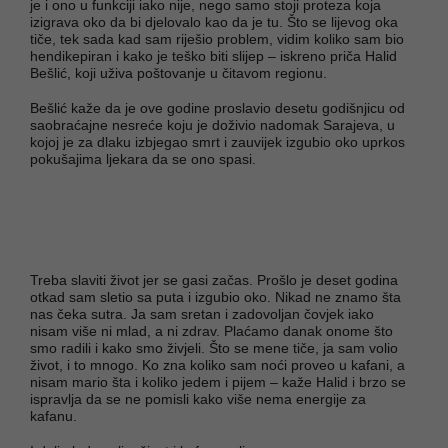
je i ono u funkciji iako nije, nego samo stoji proteza koja
izigrava oko da bi djelovalo kao da je tu. Što se lijevog oka
tiče, tek sada kad sam riješio problem, vidim koliko sam bio
hendikepiran i kako je teško biti slijep – iskreno priča Halid
Bešlić, koji uživa poštovanje u čitavom regionu.
Bešlić kaže da je ove godine proslavio desetu godišnjicu od
saobraćajne nesreće koju je doživio nadomak Sarajeva, u
kojoj je za dlaku izbjegao smrt i zauvijek izgubio oko uprkos
pokušajima ljekara da se ono spasi.
Treba slaviti život jer se gasi začas. Prošlo je deset godina
otkad sam sletio sa puta i izgubio oko. Nikad ne znamo šta
nas čeka sutra. Ja sam sretan i zadovoljan čovjek iako
nisam više ni mlad, a ni zdrav. Plaćamo danak onome što
smo radili i kako smo živjeli. Što se mene tiče, ja sam volio
život, i to mnogo. Ko zna koliko sam noći proveo u kafani, a
nisam mario šta i koliko jedem i pijem – kaže Halid i brzo se
ispravlja da se ne pomisli kako više nema energije za
kafanu.