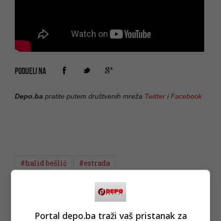
PODIJELI NA
Depo.ba
pratite putem društvenih mreža
Twitter
i
Facebook
#halid bešlić
#estrada
Portal depo.ba traži vaš pristanak za