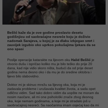
Bešlić kaže da je ove godine proslavio desetu
godišnjicu od saobraćajne nesreće koju je doživio
nadomak Sarajeva, u kojoj je za dlaku izbjegao smrt i
zauvijek izgubio oko uprkos pokušajima ljekara da se
ono spasi
Poslije operacije katarakte na lijevom oku
Halid Bešlić
je
otvorio dušu i ispričao koliko mu je bilo teško do prije 20
dana, kad nije vidio skoro ništa, budući da od prije deset
godina nema desno oko i da mu je do sredine oktobra i
lijevo bilo slabovidno.
Doktor mi je skinuo mrežu sa lijevog oka, koja mi je
zadavala probleme i urušavala kvalitet života, a sada opet
odlično vidim. Sad tako dobro vidim da uopšte ne moram da
nosim naočare, ali mi one psihološki znače zbog desnog
oka, koje nemam godinama, a koje mi je stradalo još u
saobraćajnoj nesreći. Sa naočarima imam osjećaj kao da mi