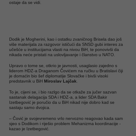
ostaje da se vidi.
Dodik je Mogherini, kao i ostatku zvaničnog Brisela dao još
više materijala za razgovor ističući da SNSD gubi interes za
učešće u institucijama vlasti na nivou BiH, te ponovivši da
nikada neće pristati na uslovljavanje i članstvo u NATO.
Upravo o tome se, otkrio je javnosti, usaglasio zajedno s
liderom HDZ-a Draganom Čovićem na ručku u Bratislavi čiji
je domaćin bio šef diplomatije Slovačke i bivši visoki
predstavnik u BiH
Miroslav Lajčak
.
To je, cijeni se, i bio razlgo da se otkaže za jučer sazvan
sastanak delagacija SDA i HDZ-a, a lider SDA Bakir
Izetbegović je poručio da u BiH nikad nije dobro kad se
sastaju samo dvojica.
– Čović je svojevremeno vrlo nervozno reagovao kada sam
sjeo s Dodikom i riješio problem Mehanizma koordinacije -
kazao je Izetbegović.