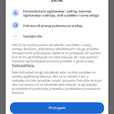
svrhe:
Personalizirano oglašavanje i sadržaj, mjerenje
oglašavanja i sadržaja, uvidi u publiku i razvoj usluga
Pohrana i/ili pristup podacima na uređaju
Saznajte više
Vaši će se osobni podaci obrađivati, a podatke s vašeg
uređaja (kolačiće, jedinstvene identifikatore i druge podatke
uređaja) može pohranjivati, dijeliti te im pristupati 241 partner
ili ih može upotrebljavati ova web-lokacija. Mi i naši partneri
možemo upotrebljavati precizne podatke o geolociranju.
Popis partnera.
Neki dobavljači mogu obrađivati vaše osobne podatke na
temelju legitimnog interesa. Ako se ne slažete s tim, u
nastavku možete upravljati svojim opcijama. Potražite vezu pri
dnu ove stranice ili na izborniku web-lokacije za upravljanje
pristankom ili povlačenje pristanka u postavkama privatnosti i
kolačića.
Pristajem