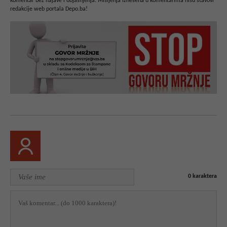
komentar bez najave i objašnjenja. Mišljenja iznešena u komentarima nisu stavovi
redakcije web portala Depo.ba!
0
karaktera