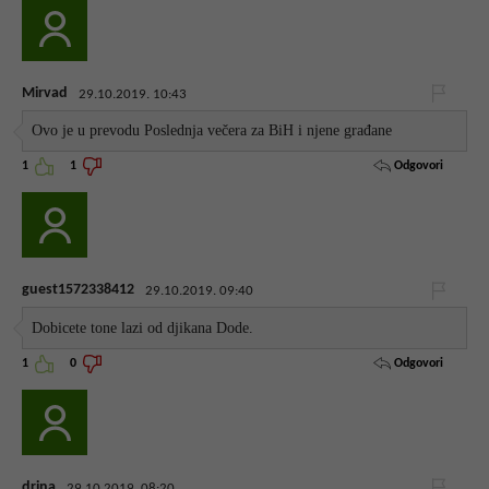
Mirvad
29.10.2019. 10:43
Ovo je u prevodu Poslednja večera za BiH i njene građane
Odgovori
1
1
guest1572338412
29.10.2019. 09:40
Dobicete tone lazi od djikana Dode.
Odgovori
1
0
drina
29.10.2019. 08:20