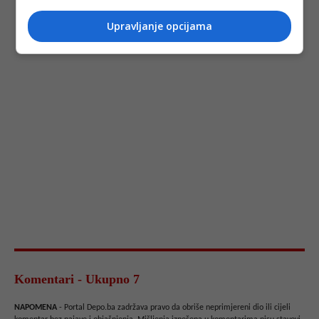
Upravljanje opcijama
Komentari - Ukupno 7
NAPOMENA
- Portal Depo.ba zadržava pravo da obriše neprimjereni dio ili cijeli