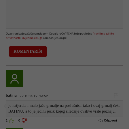
Ova stranica je zaštićena uslugom Google reCAPTCHA te je podložna
Pravilima zaštite
privatnosti
i
Uvjetima usluge
kompanije Google.
batina
29.10.2019. 13:52
je natjerala i malo jače grmalje na poslušnist, tako i ovaj grmalj čeka
BATINU, a to je jedini jezik kojeg siledžije ovakve vrste poznaju.
Odgovori
1
0