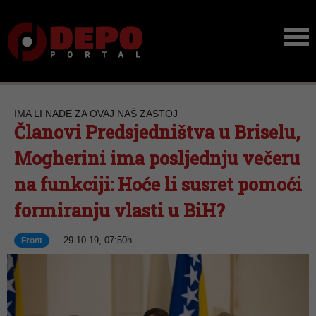
IMA LI NADE ZA OVAJ NAŠ ZASTOJ
Članovi Predsjedništva u Briselu,
Mogherini ima posljednju večeru
na funkciji: Hoće li susret pomoći
formiranju vlasti u BiH?
29.10.19, 07:50h
Front