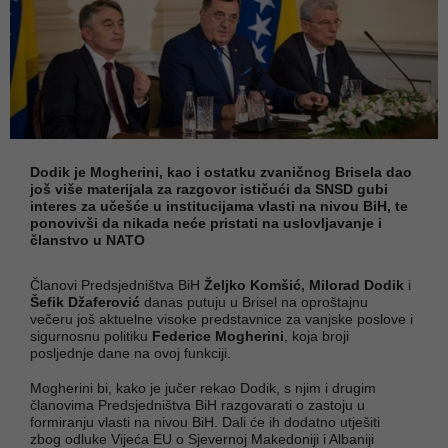
Dodik je Mogherini, kao i ostatku zvaničnog Brisela dao
još više materijala za razgovor ističući da SNSD gubi
interes za učešće u institucijama vlasti na nivou BiH, te
ponovivši da nikada neće pristati na uslovljavanje i
članstvo u NATO
Članovi Predsjedništva BiH
Željko Komšić, Milorad Dodik
i
Šefik Džaferović
danas putuju u Brisel na oproštajnu
večeru još aktuelne visoke predstavnice za vanjske poslove i
sigurnosnu politiku
Federice Mogherini
, koja broji
posljednje dane na ovoj funkciji.
Mogherini bi, kako je jučer rekao Dodik, s njim i drugim
članovima Predsjedništva BiH razgovarati o zastoju u
formiranju vlasti na nivou BiH. Dali će ih dodatno utješiti
zbog odluke Vijeća EU o Sjevernoj Makedoniji i Albaniji