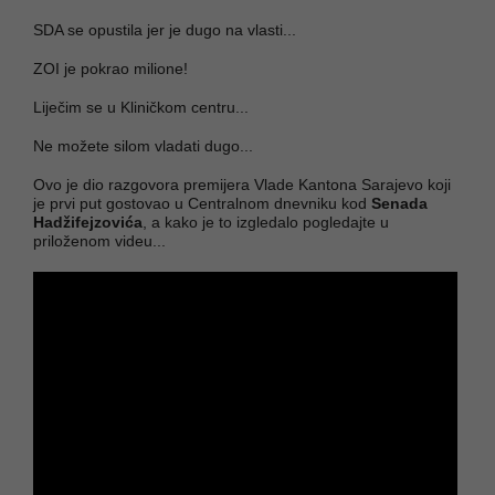
SDA se opustila jer je dugo na vlasti...
ZOI je pokrao milione!
Liječim se u Kliničkom centru...
Ne možete silom vladati dugo...
Ovo je dio razgovora premijera Vlade Kantona Sarajevo koji
je prvi put gostovao u Centralnom dnevniku kod
Senada
Hadžifejzovića
, a kako je to izgledalo pogledajte u
priloženom videu...