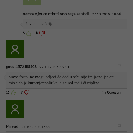
nemoze jer ce otkriti ono cega se stidi
27.10.2019. 18:58
Ja znam sta krije
6
8
guest1572185403
27.10.2019. 15:10
bravo forto, ne mogu seljaci da dodju sebi nije im jasno jer oni
misle da je kurcenje=politika, a ne red rad i disciplina
Odgovori
16
7
Mirvad
27.10.2019. 15:03