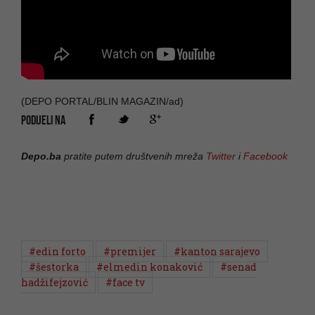
(DEPO PORTAL/BLIN MAGAZIN/ad)
PODIJELI NA
Depo.ba
pratite putem društvenih mreža
Twitter
i
Facebook
#edin forto
#premijer
#kanton sarajevo
#šestorka
#elmedin konaković
#senad
hadžifejzović
#face tv