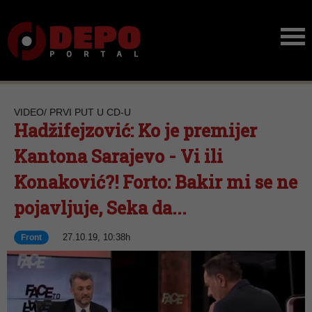
VIDEO/ PRVI PUT U CD-U
Hadžifejzović: Ko je premijer
Kantona Sarajevo - Vi ili
Konaković?! Forto: Bakir mi se ne
pojavljuje, Seka da...
27.10.19, 10:38h
Front