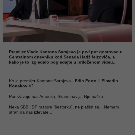
Premijer Vlade Kantona Sarajevo je prvi put gostovao u
Centralnom dnevniku kod Senada Hadžifejzovića, a
kako je to izgledalo pogledajte u priloženom videu...
Ko je premijer Kantona Sarajevo -
Edin Forto
ili
Elmedin
Konaković
?!
Podržavaju nas Amerika, Skandinavija, Njemačka...
Neka SBB i DF rasture “šestorku”, ne plašim se... Nemam
strah da nas izlevate...