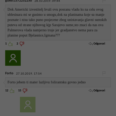
guest1572252250
28.10.2019. 09:44
Dok Americki izvestitelj hvali ovu posranu vladu ks na celu ovog
ublesinara mi se gusimo u smogu,dok na planinama koje su manje
poznate i nisu tako puno posjecene zbog unistavanja glavni sumskih
puteva od strane njihovog kjp Sarajevo sume,sto znaci da nas ova
Palmerova vlada namjerno truje jer gradjanstvo nema para za
planine poput Bjelasnice,Igmana???
Odgovori
1
2
Forto
27.10.2019. 17:54
Forto jebem ti mater lazljivu folirantsku govno jedno
Odgovori
12
15