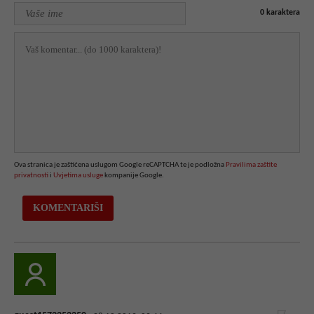
0
karaktera
Ova stranica je zaštićena uslugom Google reCAPTCHA te je podložna
Pravilima zaštite
privatnosti
i
Uvjetima usluge
kompanije Google.