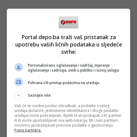
Portal depo.ba traži vaš pristanak za
upotrebu vaših ličnih podataka u sljedeće
svrhe:
Personalizirano oglašavanje i sadržaj, mjerenje
oglašavanja i sadržaja, uvidi u publiku i razvoj usluga
Pohrana i/ili pristup podacima na uređaju
Saznajte više
Vaši će se osobni podaci obrađivati, a podatke s vašeg
uređaja (kolačiće, jedinstvene identifikatore i druge podatke
uređaja) može pohranjivati, dijeliti te im pristupati 241 partner
ili ih može upotrebljavati ova web-lokacija. Mi i naši partneri
možemo upotrebljavati precizne podatke o geolociranju.
Popis partnera.