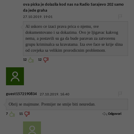
ova picka je dolazila kod nas na Radio Sarajevo 202 samo
da jede graha
27.10.2019. 19:01
Al uskoro ce izaci prava prica o njemu, sve
dokumentovano i sa dokazima. Ovo je ljigavac kakvog
nema, a postavili su ga da bude paravan za zatvorenu
grupu kriminalca sa kravatama. Iza ove face se krije slina
od covjeka sa velikim prorodicnim problemom.
12
12
guest1572190834
27.10.2019. 16:40
Obrij se majmune. Premijer ne smije biti neuredan.
Odgovori
7
11