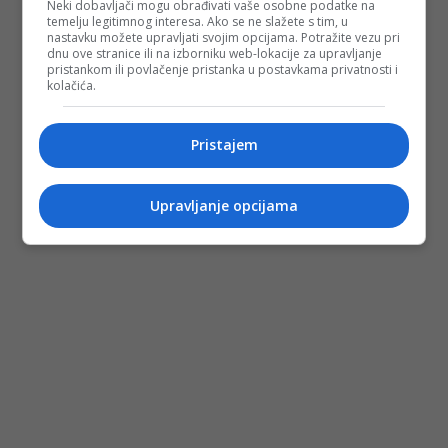
Neki dobavljači mogu obrađivati vaše osobne podatke na
temelju legitimnog interesa. Ako se ne slažete s tim, u
nastavku možete upravljati svojim opcijama. Potražite vezu pri
dnu ove stranice ili na izborniku web-lokacije za upravljanje
pristankom ili povlačenje pristanka u postavkama privatnosti i
kolačića.
Pristajem
Upravljanje opcijama