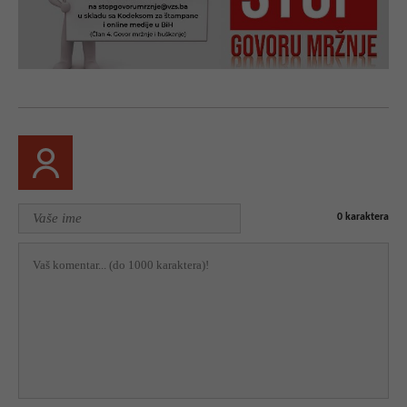
0
karaktera