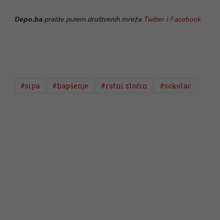
Depo.ba
pratite putem društvenih mreža
Twitter
i
Facebook
#sipa
#hapšenje
#ratni zločin
#sokolac