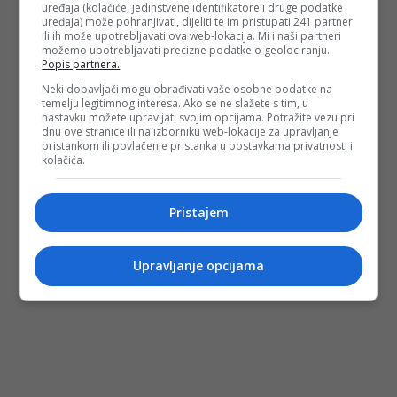
uređaja (kolačiće, jedinstvene identifikatore i druge podatke
uređaja) može pohranjivati, dijeliti te im pristupati 241 partner
ili ih može upotrebljavati ova web-lokacija. Mi i naši partneri
možemo upotrebljavati precizne podatke o geolociranju.
Popis partnera.
Neki dobavljači mogu obrađivati vaše osobne podatke na
temelju legitimnog interesa. Ako se ne slažete s tim, u
nastavku možete upravljati svojim opcijama. Potražite vezu pri
dnu ove stranice ili na izborniku web-lokacije za upravljanje
pristankom ili povlačenje pristanka u postavkama privatnosti i
kolačića.
Pristajem
Upravljanje opcijama