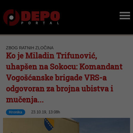
ZBOG RATNIH ZLOČINA
Ko je Miladin Trifunović,
uhapšen na Sokocu: Komandant
Vogošćanske brigade VRS-a
odgovoran za brojna ubistva i
mučenja...
23.10.19, 13:08h
Hronika