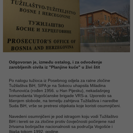
Odgovoran je, između ostalog, i za odvođenje
zarobljenih civila iz "Planjine kuće" u živi štit
Po nalogu tužioca iz Posebnog odjela za ratne zločine
Tužilaštva BiH, SIPA je na Sokocu uhapsila Miladina
Trifunovića (rođen 1956. u Han Pijesku), nekadašnjeg
komandanta Vogošćanske brigade VRS-a. Uporedo sa
lišenjem slobode, na temelju zahtjeva Tužilaštva i naredbe
Suda BiH, vrše se pretresi objekata koje koristi osumnjičeni.
Navedeni osumnjičeni je pod istragom koju vodi Tužilaštvo
BiH i tereti se za zločine protiv čovječnosti počinjene nad
žrtvama bošnjačke nacionalnosti sa područja Vogošće i
Ilijaša tokom 1992. godine.