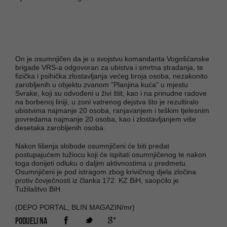
On je osumnjičen da je u svojstvu komandanta Vogošćanske
brigade VRS-a odgovoran za ubistva i smrtna stradanja, te
fizička i psihička zlostavljanja većeg broja osoba, nezakonito
zarobljenih u objektu zvanom "Planjina kuća" u mjestu
Svrake, koji su odvođeni u živi štit, kao i na prinudne radove
na borbenoj liniji, u zoni vatrenog dejstva što je rezultiralo
ubistvima najmanje 20 osoba, ranjavanjem i teškim tjelesnim
povredama najmanje 20 osoba, kao i zlostavljanjem više
desetaka zarobljenih osoba.
Nakon lišenja slobode osumnjičeni će biti predat
postupajućem tužiocu koji će ispitati osumnjičenog te nakon
toga donijeti odluku o daljim aktivnostima u predmetu.
Osumnjičeni je pod istragom zbog krivičnog djela zločina
protiv čovječnosti iz članka 172. KZ BiH, saopćilo je
Tužilaštvo BiH.
(DEPO PORTAL, BLIN MAGAZIN/mr)
PODIJELI NA