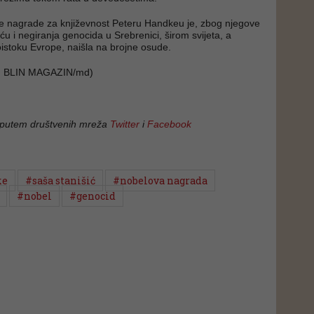
e nagrade za književnost Peteru Handkeu je, zbog njegove
u i negiranja genocida u Srebrenici, širom svijeta, a
istoku Evrope, naišla na brojne osude.
 BLIN MAGAZIN/md)
 putem društvenih mreža
Twitter
i
Facebook
ke
#saša stanišić
#nobelova nagrada
#nobel
#genocid