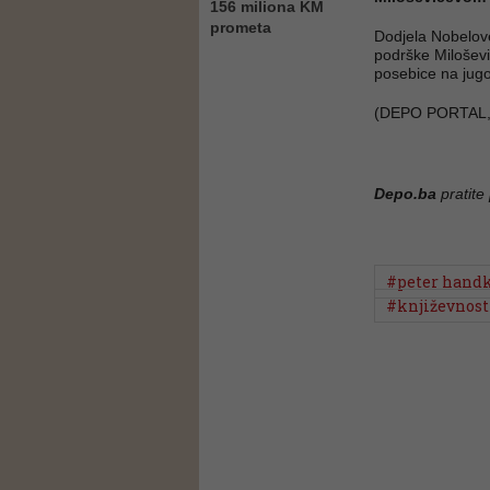
156 miliona KM
prometa
Dodjela Nobelov
podrške Milošević
posebice na jugo
(DEPO PORTAL,
Depo.ba
pratite
#peter hand
#književnost