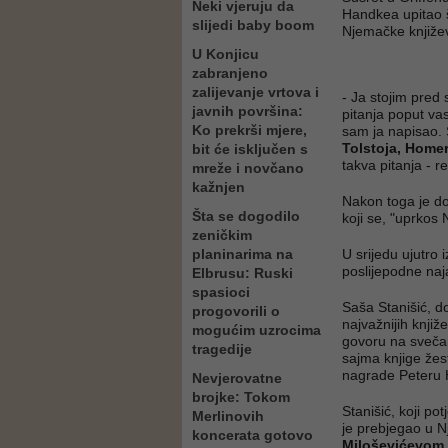
Neki vjeruju da
Handkea upitao št
slijedi baby boom
Njemačke knjiž
U Konjicu
zabranjeno
zalijevanje vrtova i
- Ja stojim pred 
javnih površina:
pitanja poput vas
Ko prekrši mjere,
sam ja napisao. 
Tolstoja, Home
bit će isključen s
takva pitanja - r
mreže i novčano
kažnjen
Nakon toga je do
Šta se dogodilo
koji se, "uprkos
zeničkim
planinarima na
U srijedu ujutro
poslijepodne naj
Elbrusu: Ruski
spasioci
Saša Stanišić, d
progovorili o
najvažnijih knji
mogućim uzrocima
govoru na sveča
tragedije
sajma knjige žes
nagrade Peteru
Nevjerovatne
brojke: Tokom
Stanišić, koji p
Merlinovih
je prebjegao u N
koncerata gotovo
Miloševićevom