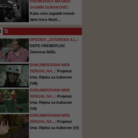
VREMENSKA MAŠINA/
JASMIN DURAKOVIĆ:
Kako smo zagubili remek-
djelo Ivice Matić...
O
TV
EPIZODA „ZATURENA ILI...:
DEPO VREMEPLOV:
Zaturena Ilidža
DOKUMENTARNI WEB
SERIJAL NA...:
Projekat
Una: Rijeka sa kulturom
(VIII)
DOKUMENTARNI WEB
SERIJAL NA...:
Projekat
Una: Rijeka sa kulturom
(VII)
DOKUMENTARNI WEB
SERIJAL NA...:
Projekat
Una: Rijeka sa kulturom (VI)