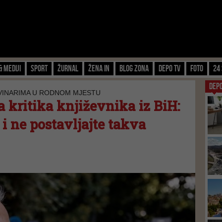
& Mediji
Sport
Žurnal
Žena IN
Blog zona
Depo TV
FOTO
24 
DEP
VINARIMA U RODNOM MJESTU
 kritika književnika iz BiH:
i ne postavljajte takva