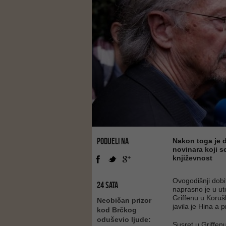
PODIJELI NA
Nakon toga je 
novinara koji s
književnost
Ovogodišnji dob
24 SATA
naprasno je u u
Griffenu u Korušk
Neobičan prizor
javila je Hina a p
kod Brčkog
oduševio ljude:
Susret u Griffen