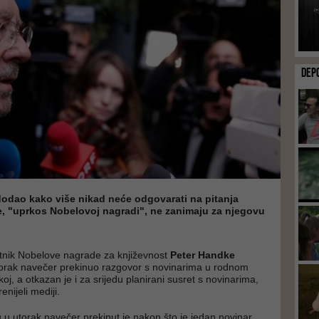
DEP
dodao kako više nikad neće odgovarati na pitanja
e, "uprkos Nobelovoj nagradi", ne zanimaju za njegovu
itnik Nobelove nagrade za književnost
Peter Handke
torak navečer prekinuo razgovor s novinarima u rodnom
oj, a otkazan je i za srijedu planirani susret s novinarima,
renijeli mediji.
u u utorak navečer prekinut je nakon što je jedan novinar