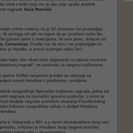
o misli o kritici koju mu je dan prije uputio dobitnik
evne nagrade
Saša Stanišić
.
svojim vrtnim vratima i tu je 50 novinara i svi postavljaju
. Ni od koga od njih ne čujem da je i pročitao nešto što
Svi govore samo o reakcijama. Ja sam pisac, dolazim od
ra, Cervantesa
. Pustite me na miru i ne postavljajte mi
ekao je Handke, a prenio austrijski radio Oe1.
dao kako više nikad neće odgovarati na pitanja novinara
 Nobelovoj nagradi", ne zanimaju za njegovu književnost.
 iz općine Griffen saopćeno je kako se otkazuje za
avljeni susret Handkea s građanima i medijima.
obitnik ovogodišnje Njemačke književne nagrade, jedne od
ževnih nagrada za njemačko govorno područje, u svom je
nosti dodjele nagrade povodom otvaranja Frankfurtskog
toko kritizirao ovogodišnju odluku o dodjeli Nobelove
 Hendkeu.
otječe iz Višegrada u BiH, a u ranim devedesetima zbog rata
jemačku, kritizirao je Handkea zbog njegove podrške
režimu tokom rata u devedesetima.