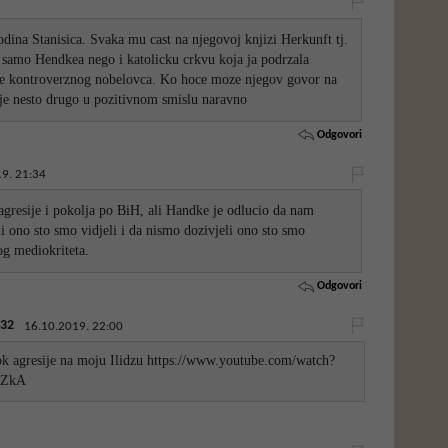
dina Stanisica. Svaka mu cast na njegovoj knjizi Herkunft tj.
e samo Hendkea nego i katolicku crkvu koja ja podrzala
nje kontroverznog nobelovca. Ko hoce moze njegov govor na
je nesto drugo u pozitivnom smislu naravno
Odgovori
9. 21:34
k agresije i pokolja po BiH, ali Handke je odlucio da nam
i ono sto smo vidjeli i da nismo dozivjeli ono sto smo
og mediokriteta.
Odgovori
32
16.10.2019. 22:00
dok agresije na moju Ilidzu https://www.youtube.com/watch?
XZkA