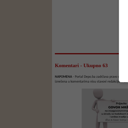
Komentari - Ukupno 63
NAPOMENA
- Portal Depo.ba zadržava pravo da obriš
iznešena u komentarima nisu stavovi redakcije web 