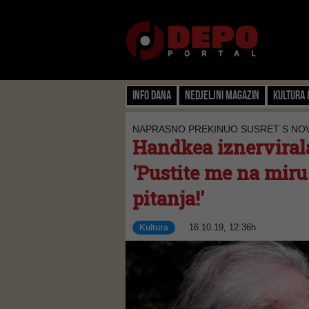
Info dana
Nedjeljni magazin
Kultura 
NAPRASNO PREKINUO SUSRET S NO
Handkea iznervirala
'Pustite me na miru 
pitanja!'
16.10.19, 12:36h
Kultura