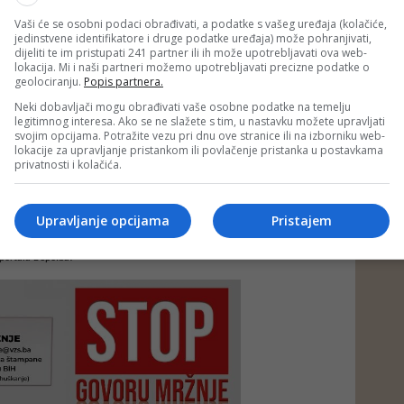
Vaši će se osobni podaci obrađivati, a podatke s vašeg uređaja (kolačiće,
jedinstvene identifikatore i druge podatke uređaja) može pohranjivati,
dijeliti te im pristupati 241 partner ili ih može upotrebljavati ova web-
lokacija. Mi i naši partneri možemo upotrebljavati precizne podatke o
geolociranju.
Popis partnera.
Neki dobavljači mogu obrađivati vaše osobne podatke na temelju
legitimnog interesa. Ako se ne slažete s tim, u nastavku možete upravljati
svojim opcijama. Potražite vezu pri dnu ove stranice ili na izborniku web-
lokacije za upravljanje pristankom ili povlačenje pristanka u postavkama
privatnosti i kolačića.
Upravljanje opcijama
Pristajem
e neprimjereni dio ili cijeli komentar bez najave i objašnjenja. Mišljenja
portala Depo.ba!