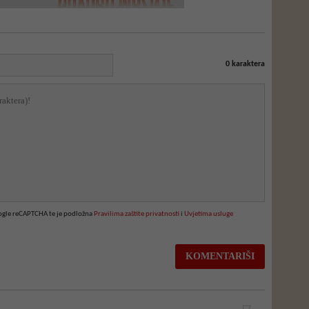
0
karaktera
oogle reCAPTCHA te je podložna
Pravilima zaštite privatnosti
i
Uvjetima usluge