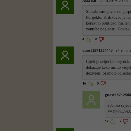
Aida Sal
17.10.2019. 20:58
Slusala sam govor od gospo
Porijeklo. Kritikovao je n
korektno politicko mislje
youtube pogledati. Covjek 
4
0
guest1571254448
16.10.201
Cijeli je svijet bio svjedo
dokazuje kako nismo vidjel
dozivjeli. Sramota od jedn
16
5
guest15712560
i Ja bio svje
v=YyvvEVe
12
2