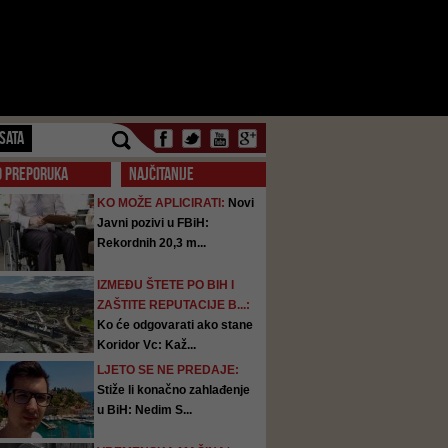
SATA
O PREPORUKA
NAJČITANIJE
KO MOŽE APLICIRATI:
Novi
Javni pozivi u FBiH:
Rekordnih 20,3 m...
IZMEĐU ŠTETE PO BIH I
ZAŠTITE REPUTACIJE B...:
Ko će odgovarati ako stane
Koridor Vc: Kaž...
LJETO SE NE PREDAJE:
Stiže li konačno zahlađenje
u BiH: Nedim S...