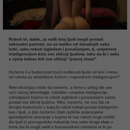
Roboti bi, dakle, za velik broj ljudi mogli postati
seksualni partneri, no za razliku od današnjih seks-
lutki, seks-roboti izgledom i ponašanjem, tj. umjetnom
inteligencijom biće sve sličniji ljudima, tako da bi i seks
s njima trebao biti sve sličniji “pravoj stvari”
Hoćemo li u budućnosti moći razlikovati ljude od krvi i mesa
od robota sa sintetičkom kožom i naprednom inteligencijom?
Neki stručnjaci misle da nećemo, a tome u prilog ide sve
veći razvoj tehnologije, robotike i umjetne inteligencije,
zahvaljujući kojima će roboti izgledom i ponašanjem zaista
postati sve sličniji ljudima. Niko, naravno, ne zna šta će
donijeti budućnost u kojoj bi roboti trebali postati inteligentni
kao i ljudi, a dok možemo čitati različite potencijalne
apokaliptične scenarije u kojima bi nas roboti mogli uništiti,
dio ljudi iz pornografske industrije ima neke druge ideje o
tome šta bi mogli raditi s humanoidnim robotima te bi po