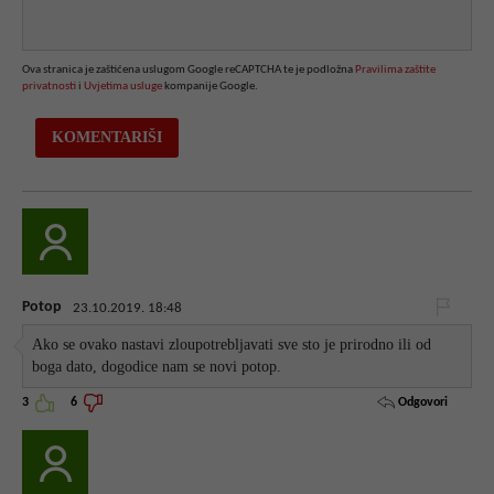
Ova stranica je zaštićena uslugom Google reCAPTCHA te je podložna
Pravilima zaštite
privatnosti
i
Uvjetima usluge
kompanije Google.
Potop
23.10.2019. 18:48
Ako se ovako nastavi zloupotrebljavati sve sto je prirodno ili od
boga dato, dogodice nam se novi potop.
Odgovori
3
6