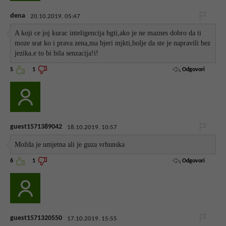
dena
20.10.2019. 05:47
A koji ce joj kurac inteligencija bgti,ako je ne maznes dobro da ti
moze srat ko i prava zena,ma bjeri mjkti,bolje da ste je napravili bez
jezika,e to bi bila senzacija!i!
Odgovori
5
1
guest1571389042
18.10.2019. 10:57
Možda je umjetna ali je guza vrhunska
Odgovori
6
1
guest1571320550
17.10.2019. 15:55