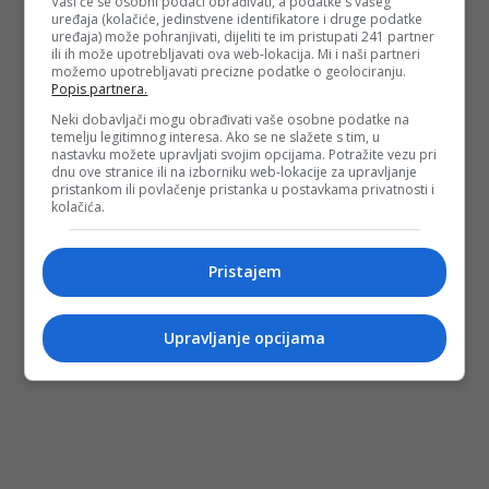
Vaši će se osobni podaci obrađivati, a podatke s vašeg
uređaja (kolačiće, jedinstvene identifikatore i druge podatke
uređaja) može pohranjivati, dijeliti te im pristupati 241 partner
ili ih može upotrebljavati ova web-lokacija. Mi i naši partneri
možemo upotrebljavati precizne podatke o geolociranju.
Popis partnera.
Neki dobavljači mogu obrađivati vaše osobne podatke na
temelju legitimnog interesa. Ako se ne slažete s tim, u
nastavku možete upravljati svojim opcijama. Potražite vezu pri
dnu ove stranice ili na izborniku web-lokacije za upravljanje
pristankom ili povlačenje pristanka u postavkama privatnosti i
kolačića.
Pristajem
Upravljanje opcijama