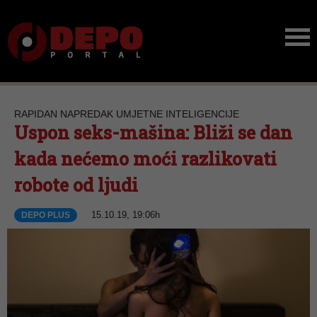
RAPIDAN NAPREDAK UMJETNE INTELIGENCIJE
Uspon seks-mašina: Bliži se dan
kada nećemo moći razlikovati
robote od ljudi
15.10.19, 19:06h
DEPO PLUS