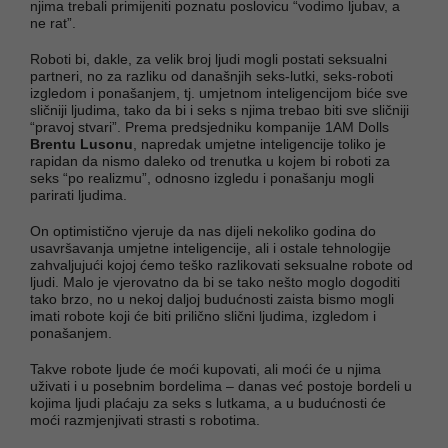
njima trebali primijeniti poznatu poslovicu “vodimo ljubav, a
ne rat”.
Roboti bi, dakle, za velik broj ljudi mogli postati seksualni
partneri, no za razliku od današnjih seks-lutki, seks-roboti
izgledom i ponašanjem, tj. umjetnom inteligencijom biće sve
sličniji ljudima, tako da bi i seks s njima trebao biti sve sličniji
“pravoj stvari”. Prema predsjedniku kompanije 1AM Dolls
Brentu Lusonu
, napredak umjetne inteligencije toliko je
rapidan da nismo daleko od trenutka u kojem bi roboti za
seks “po realizmu”, odnosno izgledu i ponašanju mogli
parirati ljudima.
On optimistično vjeruje da nas dijeli nekoliko godina do
usavršavanja umjetne inteligencije, ali i ostale tehnologije
zahvaljujući kojoj ćemo teško razlikovati seksualne robote od
ljudi. Malo je vjerovatno da bi se tako nešto moglo dogoditi
tako brzo, no u nekoj daljoj budućnosti zaista bismo mogli
imati robote koji će biti prilično slični ljudima, izgledom i
ponašanjem.
Takve robote ljude će moći kupovati, ali moći će u njima
uživati i u posebnim bordelima – danas već postoje bordeli u
kojima ljudi plaćaju za seks s lutkama, a u budućnosti će
moći razmjenjivati strasti s robotima.