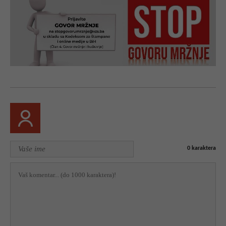
0
karaktera