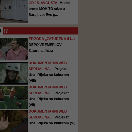
OD 15. AVGUSTA:
Modni
brend MOHITO stiže u
Sarajevo: Evo g...
O
TV
EPIZODA „ZATURENA ILI...:
DEPO VREMEPLOV:
Zaturena Ilidža
DOKUMENTARNI WEB
SERIJAL NA...:
Projekat
Una: Rijeka sa kulturom
(VIII)
DOKUMENTARNI WEB
SERIJAL NA...:
Projekat
Una: Rijeka sa kulturom
(VII)
DOKUMENTARNI WEB
SERIJAL NA...:
Projekat
Una: Rijeka sa kulturom (VI)