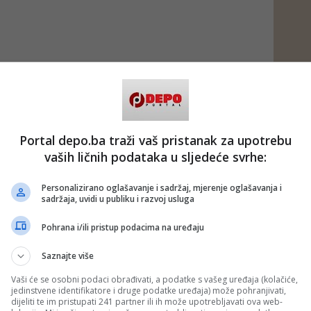
Portal depo.ba traži vaš pristanak za upotrebu
vaših ličnih podataka u sljedeće svrhe:
Personalizirano oglašavanje i sadržaj, mjerenje oglašavanja i
sadržaja, uvidi u publiku i razvoj usluga
Pohrana i/ili pristup podacima na uređaju
Saznajte više
Vaši će se osobni podaci obrađivati, a podatke s vašeg uređaja (kolačiće,
jedinstvene identifikatore i druge podatke uređaja) može pohranjivati,
dijeliti te im pristupati 241 partner ili ih može upotrebljavati ova web-