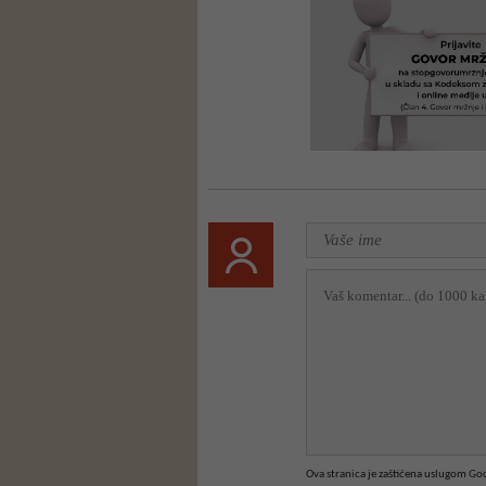
Ova stranica je zaštićena uslugom G