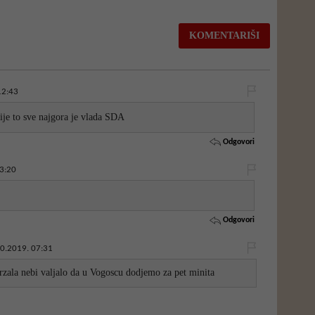
12:43
ije to sve najgora je vlada SDA
Odgovori
3:20
Odgovori
0.2019. 07:31
rzala nebi valjalo da u Vogoscu dodjemo za pet minita