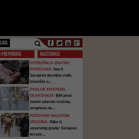
SATA
O PREPORUKA
NAJČITANIJE
POTROŠNJA ZNATNO
POVEĆANA:
Ima li
Sarajevo dovoljno vode,
izvorišta u...
POSLIJE KRATKOG
OLAKŠANJA:
BiH pred
novim udarom vrućina,
prognoza ne...
FOTO/ POD NALETOM
VRUĆINA:
Slike iz
uzavrelog grada: Sarajevo
krcato ...