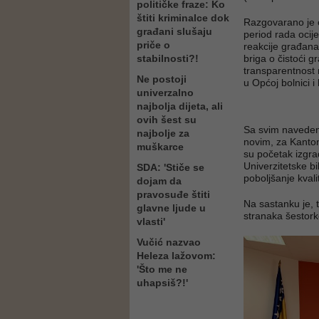
političke fraze: Ko
štiti kriminalce dok
Razgovarano je 
građani slušaju
period rada ocij
priče o
reakcije građana
stabilnosti?!
briga o čistoći 
transparentnost r
Ne postoji
u Općoj bolnici i
univerzalno
najbolja dijeta, ali
ovih šest su
Sa svim navedenim
najbolje za
novim, za Kanton
muškarce
su početak izgra
Univerzitetske b
SDA: 'Stiče se
poboljšanje kvali
dojam da
pravosuđe štiti
Na sastanku je, 
glavne ljude u
stranaka šestork
vlasti'
Vučić nazvao
Heleza lažovom:
'Što me ne
uhapsiš?!'