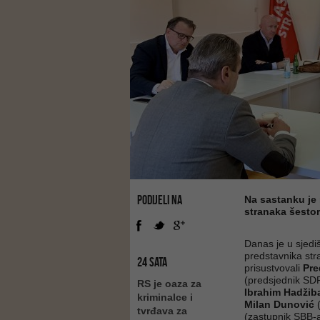
PODIJELI NA
Na sastanku je
stranaka šestor
Danas je u sjedi
predstavnika str
24 SATA
prisustvovali
Pre
(predsjednik SD
RS je oaza za
Ibrahim Hadžiba
kriminalce i
Milan Dunović
tvrđava za
(zastupnik SBB-a