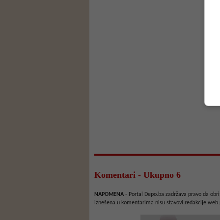
Komentari - Ukupno 6
NAPOMENA
- Portal Depo.ba zadržava pravo da obriš
iznešena u komentarima nisu stavovi redakcije web 