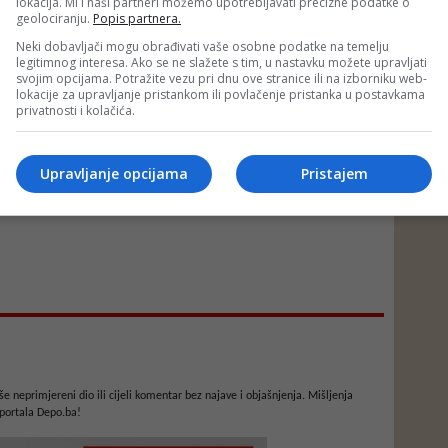
lokacija. Mi i naši partneri možemo upotrebljavati precizne podatke o
geolociranju.
Popis partnera.
Neki dobavljači mogu obrađivati vaše osobne podatke na temelju
legitimnog interesa. Ako se ne slažete s tim, u nastavku možete upravljati
svojim opcijama. Potražite vezu pri dnu ove stranice ili na izborniku web-
lokacije za upravljanje pristankom ili povlačenje pristanka u postavkama
privatnosti i kolačića.
Upravljanje opcijama
Pristajem
e neprimjereni dio ili cijeli komentar bez najave i objašnjenja. Mišljenja
portala Depo.ba!