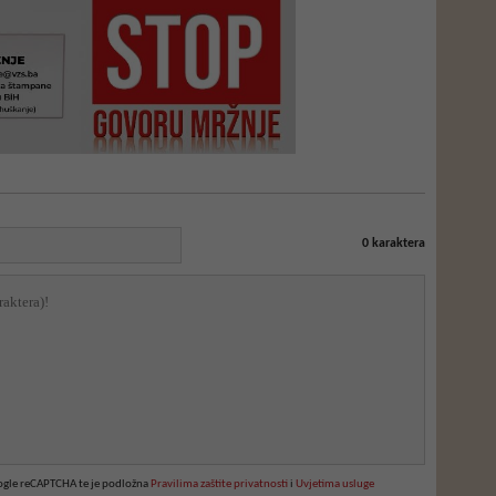
0
karaktera
oogle reCAPTCHA te je podložna
Pravilima zaštite privatnosti
i
Uvjetima usluge