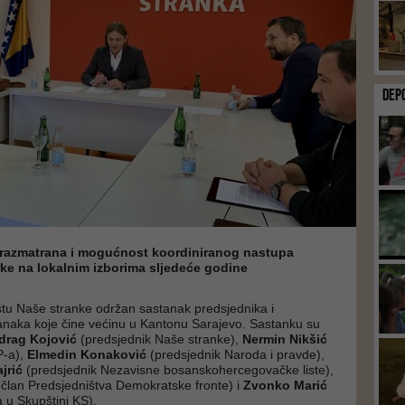
DEP
 razmatrana i mogućnost koordiniranog nastupa
ke na lokalnim izborima sljedeće godine
štu Naše stranke održan sastanak predsjednika i
anaka koje čine većinu u Kantonu Sarajevo. Sastanku su
drag Kojović
(predsjednik Naše stranke),
Nermin Nikšić
P-a),
Elmedin Konaković
(predsjednik Naroda i pravde),
jrić
(predsjednik Nezavisne bosanskohercegovačke liste),
(član Predsjedništva Demokratske fronte) i
Zvonko Marić
 u Skupštini KS).