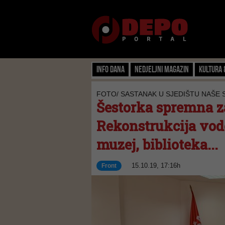
Info dana
Nedjeljni magazin
Kultura 
FOTO/ SASTANAK U SJEDIŠTU NAŠE
Šestorka spremna za
Rekonstrukcija vod
muzej, biblioteka...
15.10.19, 17:16h
Front