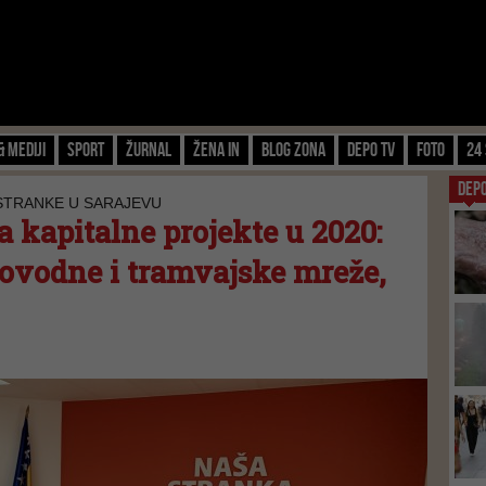
& Mediji
Sport
Žurnal
Žena IN
Blog zona
Depo TV
FOTO
24 
DEP
 STRANKE U SARAJEVU
 kapitalne projekte u 2020:
ovodne i tramvajske mreže,