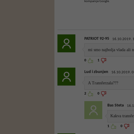
kompanije Google.
PATRIOT 92-95
16.10.2019. 
mi smo najbolja vlada ali n
0
1
Lud i zbunjen
16.10.2019. 0
A Transferzala???
2
0
Bas Steta
16.1
Kakva transfe
1
0