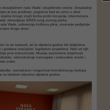
o dosadašnem radu Vlade i skupštinske većine. Dosadašnji
enjen je kao pozitivan, pogotovo kad se uzmu u obzir
 kojima mnogo znači borba protiv korupcije, intenzivirana
grada, obnavljanju GRAS-ovog voznog parka,
ada Vlade, subvencija troškova plina, otvaranje pedijatrije
 brojne druge stvari.
 će se nastaviti, ali će sljedeća godina biti obilježena
 i građane značajnim, kapitalnim projektima. Neki od njih
dnje prve transverzale, Muzeja savremene umjetnosti,
iblioteke, rekonstrukcije tramvajske i vodovodne mreže i
tete zraka.
također, razmatrana i mogućnost koordiniranog nastupa
e na lokalnim izborima sljedeće godine.