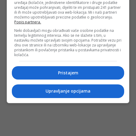
uređaja (kolačiće, jedinstvene identifikatore i druge podatke
uređaja) može pohranjivati, dijeliti te im pristupati 241 partner
ili ih može upotrebljavati ova web-lokacija. Mi i naši partneri
možemo upotrebljavati precizne podatke o geolociranju.
Popis partnera.
Neki dobavljači mogu obrađivati vaše osobne podatke na
temelju legitimnog interesa. Ako se ne slažete s tim, u
nastavku možete upravljati svojim opcijama. Potražite vezu pri
dnu ove stranice ili na izborniku web-lokacije za upravljanje
pristankom ili povlačenje pristanka u postavkama privatnosti i
kolačića.
Pristajem
Upravljanje opcijama