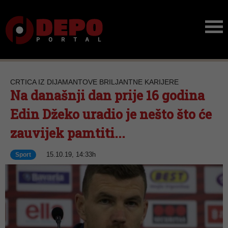
CRTICA IZ DIJAMANTOVE BRILJANTNE KARIJERE
Na današnji dan prije 16 godina
Edin Džeko uradio je nešto što će
zauvijek pamtiti...
15.10.19, 14:33h
Sport