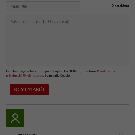
0
karaktera
Ova stranica je zaštićena uslugom Google reCAPTCHA te je podložna
Pravilima zaštite
privatnosti
i
Uvjetima usluge
kompanije Google.