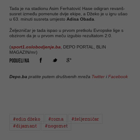
Tada je na stadionu Asim Ferhatović Hase odigran revanš-
susret između pomenute dvije ekipe, a Džeko je u igru ušao
u 63. minuti susreta umjesto
Adisa Obada
.
Željezničar je tada ispao u prvom pretkolu Evropske lige s
obzirom da je u prvom meču izgubio rezultatom 2:0.
(
sport1.oslobodjenje.ba
, DEPO PORTAL, BLIN
MAGAZIN/mr)
PODIJELI NA
Depo.ba
pratite putem društvenih mreža
Twitter
i
Facebook
#edin džeko
#roma
#željezničar
#dijamant
#nogomet