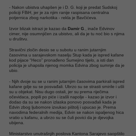
- Nakon ubistva uhapšen je i D. G. koji je predat Sudskoj
policiji FBiH, jer je za njim ranije raspisana centralna
potjernica zbog narkotika - rekla je Bavčićeva.
Izvor blizak istrazi je kazao da
Damir G
., inače Edvinov
cimer, nije osumnjičen za ubistvo, ali da je tu noć bio s njima
u društvu.
Stravični zločin desio se u subotu u ranim jutarnjim
časovima u sarajevskom naselju Stup kada je ispred kafane
kod pijace “Heco” pronađeno Sumejino tijelo, a isti dan
policija je uhapsila njenog momka Edvina zbog sumnje da je
ubio.
- Njih dvoje su se u ranim jutarnjim časovima parkirali ispred
kafane gdje su se posvađali. Ubrzo su se strasti smirile i ušli
su u objekat. Nisu dugo ostali, jer su prema riječima
očevidaca, popili po piće i izašli napolje - kazao je izvor i
dodao da su se nakon izlaska ponovo posvađali kada je
Edvin zbog ljubomore izvukao pištolj i upucao je. Prema
navodima federalnih medija, Edvin se nakon ispaljenog hica
vratio u kafanu, a ubrzo su se čuli povici da je djevojka
ubijena.
Ministarstvo unutrašnjih poslova Kantona Sarajevo saopštilo