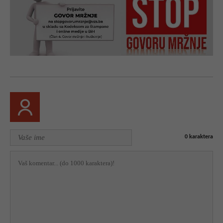
0
karaktera