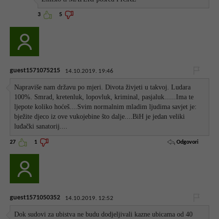
3
5
guest1571075215
14.10.2019. 19:46
Napraviše nam državu po mjeri. Divota živjeti u takvoj. Ludara
100%. Smrad, kretenluk, lopovluk, kriminal, pasjaluk......Ima te
ljepote koliko hoćeš....Svim normalnim mladim ljudima savjet je:
bježite djeco iz ove vukojebine što dalje....BiH je jedan veliki
luđački sanatorij....
Odgovori
27
1
guest1571050352
14.10.2019. 12:52
Dok sudovi za ubistva ne budu dodjeljivali kazne ubicama od 40