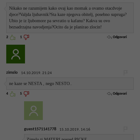
Nikako ne razumijem kako ovaj kao momak a ovamo otacdvoje
djece?Valjda ljubavnik?Sta kaze njegova obitelj, posebno supruga?
Ubio je iz ljubomore pa sevratio u kafanu? Kakva su ovo
bezsadrzajna navodjenja?Ocito da je planirao zlocin!
Odgovori
2
1
zimslo
14.10.2019. 21:24
ne kaze se NESTA , nego NESTO..
Odgovori
4
5
guest1571141778
15.10.2019. 14:16
Zimslo ti MATERI posred PICKE