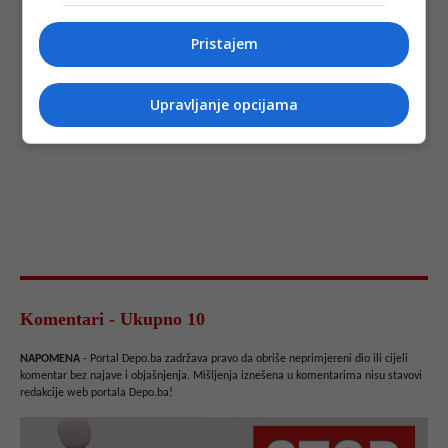
Pristajem
Upravljanje opcijama
Komentari - Ukupno 10
NAPOMENA
- Portal Depo.ba zadržava pravo da obriše neprimjereni dio ili cijeli
komentar bez najave i objašnjenja. Mišljenja iznešena u komentarima nisu stavovi
redakcije web portala Depo.ba!