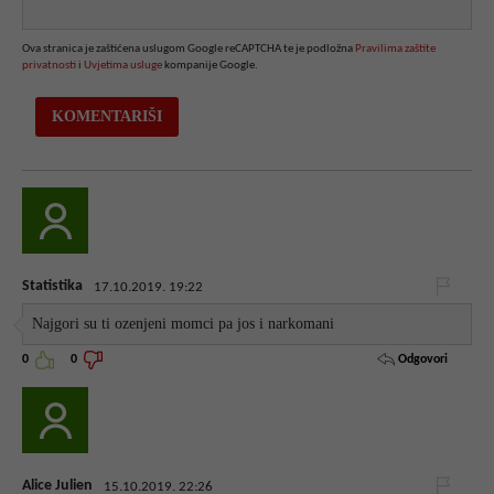
Ova stranica je zaštićena uslugom Google reCAPTCHA te je podložna
Pravilima zaštite
privatnosti
i
Uvjetima usluge
kompanije Google.
Statistika
17.10.2019. 19:22
Najgori su ti ozenjeni momci pa jos i narkomani
Odgovori
0
0
Alice Julien
15.10.2019. 22:26