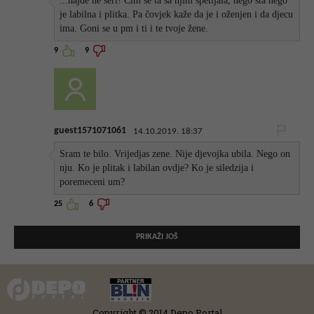
...hajde ne seri! Čim se ta sa njim spetljala, nego šta nego
je labilna i plitka. Pa čovjek kaže da je i oženjen i da djecu
ima. Goni se u pm i ti i te tvoje žene.
9
9
guest1571071061
14.10.2019. 18:37
Sram te bilo. Vrijedjas zene. Nije djevojka ubila. Nego on
nju. Ko je plitak i labilan ovdje? Ko je siledzija i
poremeceni um?
25
6
PRIKAŽI JOŠ
Copyright © 2014 Depo Portal