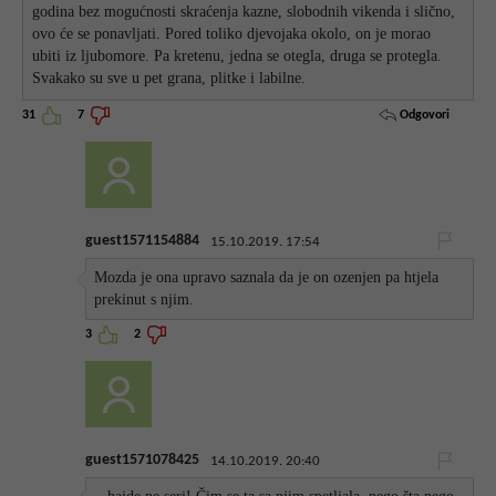
godina bez mogućnosti skraćenja kazne, slobodnih vikenda i slično,
ovo će se ponavljati. Pored toliko djevojaka okolo, on je morao
ubiti iz ljubomore. Pa kretenu, jedna se otegla, druga se protegla.
Svakako su sve u pet grana, plitke i labilne.
Odgovori
31
7
guest1571154884
15.10.2019. 17:54
Mozda je ona upravo saznala da je on ozenjen pa htjela
prekinut s njim.
3
2
guest1571078425
14.10.2019. 20:40