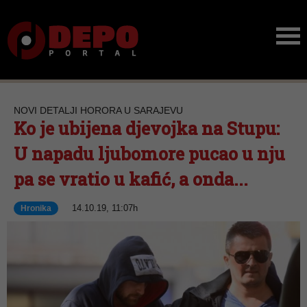
NOVI DETALJI HORORA U SARAJEVU
Ko je ubijena djevojka na Stupu:
U napadu ljubomore pucao u nju
pa se vratio u kafić, a onda...
14.10.19, 11:07h
Hronika