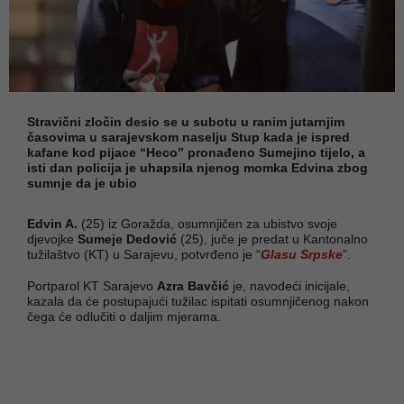
Stravični zločin desio se u subotu u ranim jutarnjim
časovima u sarajevskom naselju Stup kada je ispred
kafane kod pijace “Heco” pronađeno Sumejino tijelo, a
isti dan policija je uhapsila njenog momka Edvina zbog
sumnje da je ubio
Edvin A.
(25) iz Goražda, osumnjičen za ubistvo svoje
djevojke
Sumeje Dedović
(25), juče je predat u Kantonalno
tužilaštvo (KT) u Sarajevu, potvrđeno je “
Glasu Srpske
”.
Portparol KT Sarajevo
Azra Bavčić
je, navodeći inicijale,
kazala da će postupajući tužilac ispitati osumnjičenog nakon
čega će odlučiti o daljim mjerama.