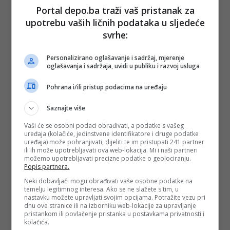
Portal depo.ba traži vaš pristanak za
upotrebu vaših ličnih podataka u sljedeće
svrhe:
Personalizirano oglašavanje i sadržaj, mjerenje
oglašavanja i sadržaja, uvidi u publiku i razvoj usluga
Pohrana i/ili pristup podacima na uređaju
Saznajte više
Vaši će se osobni podaci obrađivati, a podatke s vašeg
uređaja (kolačiće, jedinstvene identifikatore i druge podatke
uređaja) može pohranjivati, dijeliti te im pristupati 241 partner
ili ih može upotrebljavati ova web-lokacija. Mi i naši partneri
možemo upotrebljavati precizne podatke o geolociranju.
Popis partnera.
Neki dobavljači mogu obrađivati vaše osobne podatke na
temelju legitimnog interesa. Ako se ne slažete s tim, u
nastavku možete upravljati svojim opcijama. Potražite vezu pri
dnu ove stranice ili na izborniku web-lokacije za upravljanje
pristankom ili povlačenje pristanka u postavkama privatnosti i
kolačića.