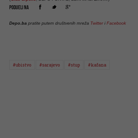
PODIJELI NA
Depo.ba
pratite putem društvenih mreža
Twitter
i
Facebook
#ubistvo
#sarajevo
#stup
#kafana