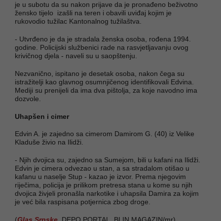
je u subotu da su nakon prijave da je pronađeno beživotno
žensko tijelo izašli na teren i obavili uviđaj kojim je
rukovodio tužilac Kantonalnog tužilaštva.
- Utvrđeno je da je stradala ženska osoba, rođena 1994.
godine. Policijski službenici rade na rasvjetljavanju ovog
krivičnog djela - naveli su u saopštenju.
Nezvanično, ispitano je desetak osoba, nakon čega su
istražitelji kao glavnog osumnjičenog identifikovali Edvina.
Mediji su prenijeli da ima dva pištolja, za koje navodno ima
dozvole.
Uhapšen i cimer
Edvin A. je zajedno sa cimerom Damirom G. (40) iz Velike
Kladuše živio na Ilidži.
- Njih dvojica su, zajedno sa Sumejom, bili u kafani na Ilidži.
Edvin je cimera odvezao u stan, a sa stradalom otišao u
kafanu u naselje Stup - kazao je izvor. Prema njegovim
riječima, policija je prilikom pretresa stana u kome su njih
dvojica živjeli pronašla narkotike i uhapsila Damira za kojim
je već bila raspisana potjernica zbog droge.
(
Glas Srpske
, DEPO PORTAL, BLIN MAGAZIN/mr)