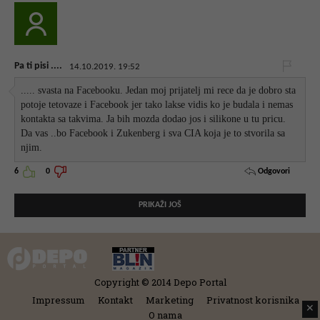
Pa ti pisi ....
14.10.2019. 19:52
..... svasta na Facebooku. Jedan moj prijatelj mi rece da je dobro sta
potoje tetovaze i Facebook jer tako lakse vidis ko je budala i nemas
kontakta sa takvima. Ja bih mozda dodao jos i silikone u tu pricu.
Da vas ..bo Facebook i Zukenberg i sva CIA koja je to stvorila sa
njim.
Odgovori
6
0
PRIKAŽI JOŠ
Copyright © 2014 Depo Portal
Impressum
Kontakt
Marketing
Privatnost korisnika
✕
O nama