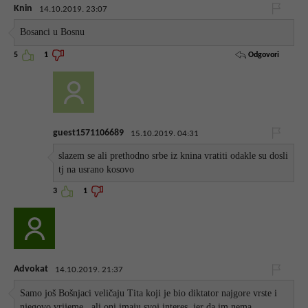
Knin
14.10.2019. 23:07
Bosanci u Bosnu
Odgovori
5
1
guest1571106689
15.10.2019. 04:31
slazem se ali prethodno srbe iz knina vratiti odakle su dosli
tj na usrano kosovo
3
1
Advokat
14.10.2019. 21:37
Samo još Bošnjaci veličaju Tita koji je bio diktator najgore vrste i
njegovo vrijeme...ali oni imaju svoj interes, jer da im nema