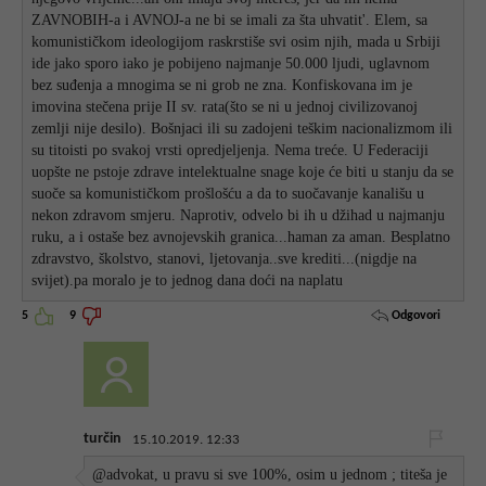
ZAVNOBIH-a i AVNOJ-a ne bi se imali za šta uhvatit'. Elem, sa
komunističkom ideologijom raskrstiše svi osim njih, mada u Srbiji
ide jako sporo iako je pobijeno najmanje 50.000 ljudi, uglavnom
bez suđenja a mnogima se ni grob ne zna. Konfiskovana im je
imovina stečena prije II sv. rata(što se ni u jednoj civilizovanoj
zemlji nije desilo). Bošnjaci ili su zadojeni teškim nacionalizmom ili
su titoisti po svakoj vrsti opredjeljenja. Nema treće. U Federaciji
uopšte ne pstoje zdrave intelektualne snage koje će biti u stanju da se
suoče sa komunističkom prošlošću a da to suočavanje kanališu u
nekon zdravom smjeru. Naprotiv, odvelo bi ih u džihad u najmanju
ruku, a i ostaše bez avnojevskih granica...haman za aman. Besplatno
zdravstvo, školstvo, stanovi, ljetovanja..sve krediti...(nigdje na
svijet).pa moralo je to jednog dana doći na naplatu
Odgovori
5
9
turčin
15.10.2019. 12:33
@advokat, u pravu si sve 100%, osim u jednom ; titeša je