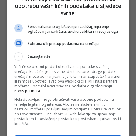
upotrebu vaših ličnih podataka u sljedeće
svrhe:
Personalizirano oglašavanje i sadržaj, mjerenje
oglašavanja i sadržaja, uvidi u publiku i razvoj usluga
Pohrana i/ili pristup podacima na uređaju
Saznajte više
Vaši će se osobni podaci obrađivati, a podatke s vašeg
uređaja (kolačiće, jedinstvene identifikatore i druge podatke
uređaja) može pohranjivati, dijeliti te im pristupati 241 partner
ili ih može upotrebljavati ova web-lokacija. Mi i naši partneri
možemo upotrebljavati precizne podatke o geolociranju.
Popis partnera.
Neki dobavljači mogu obrađivati vaše osobne podatke na
temelju legitimnog interesa. Ako se ne slažete s tim, u
nastavku možete upravljati svojim opcijama. Potražite vezu pri
dnu ove stranice ili na izborniku web-lokacije za upravljanje
pristankom ili povlačenje pristanka u postavkama privatnosti i
kolačića.