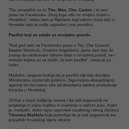
"Da, simpatični su mi
Tito, Mao, Che, Castro
, i to sam
pisao na Facebooku. Zbog toga više ne smijem živjeti u
Hrvatskoj", rekao nam je Riječanin koji uskoro mora otići iz
Hrvatske iako je ovdje zaposlen i ima porodicu.
Pacifist koji se zalaže za socijalnu pravdu
"Kad god sam na Facebooku pisao o Titu, Che Guevari,
Baader-Meinhofu, Crvenim brigadama, jasno sam dao do
znanja da odobravam njihove ideje o socijalnoj pravdi, ne i
metode kojima su se služili. Ja sam pacifist", rekao je za
Index.
Međutim, njegova tvrdnja da je pacifist nije bila dovoljna
Ministarstvu unutarnjih poslova i Sigurnosno-obavještajnoj
agenciji da mu nakon više od desetljeća odobre produženje
boravka u Hrvatskoj.
SOA je u svom mišljenju navela i da naš sugovornik ne
posjeduje ni vojnu knjižicu ni uvjerenje o ratnom putu. Index
je, međutim, dobio tajnu zapovijed osuđenog ratnog zločinca
Tihomira Blaškića
koja potvrđuje da je naš sugovornik bio
pripadnik Hrvatskog vijeća obrane.