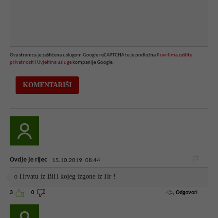
Ova stranica je zaštićena uslugom Google reCAPTCHA te je podložna
Pravilima zaštite
privatnosti
i
Uvjetima usluge
kompanije Google.
Ovdje je rijec
15.10.2019. 08:44
o Hrvatu iz BiH kojeg izgone iz Hr !
Odgovori
3
0