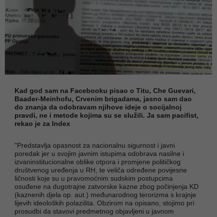
Kad god sam na Facebooku pisao o Titu, Che Guevari,
Baader-Meinhofu, Crvenim brigadama, jasno sam dao
do znanja da odobravam njihove ideje o socijalnoj
pravdi, ne i metode kojima su se služili. Ja sam pacifist,
rekao je za Index
"Predstavlja opasnost za nacionalnu sigurnost i javni
poredak jer u svojim javnim istupima odobrava nasilne i
izvaninstitucionalne oblike otpora i promjene političkog
društvenog uređenja u RH, te veliča određene povijesne
ličnosti koje su u pravomoćnim sudskim postupcima
osuđene na dugotrajne zatvorske kazne zbog počinjenja KD
(kaznenih djela op. aut.) međunarodnog terorizma s krajnje
lijevih ideoloških polazišta. Obzirom na opisano, stojimo pri
prosudbi da stavovi predmetnog objavljeni u javnom