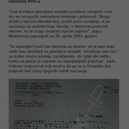
Istražitelj HVO-a
"Lice izvršava specijalne zadatke posebne namjene i ima
mu se omogućiti nesmetano kretanje i aktivnosti. Strogo
držati u tajnosti identitet lica, pružiti punu suradnju, a po
saznanju za zadatke koje obavlja, o istima ne prenositi
nikome, te se imaju smatrati vojnom tajnom", stoji u
Blaškićevoj zapovijedi od 28. aprila 1993. godine.
"Ta zapovijed zvuči kao dozvola za ubistvo, ali ja sam tada
radio kao istražitelj na pitanjima nestalih. Istraživao sam ko i
za koliko novca prodaje zarobljenike, ali i gdje ide nafta i
koliko se plaća za napade na neprijateljske položaje", kaže
Indexov sugovornik koji smatra da ga se iz Hrvatske želi
potjerati baš zbog njegovih ratnih saznanja.