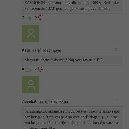
ZAVNOBIH- om samo potvrdio granice BiH sa Berlinske
konferencije 1878. god. a nije on ništa novo izmislio.
2
0
Katil
15.10.2019. 10:46
Mamu ti jebem fasisticku! Naj veci fasisti u EU.
0
2
Advokat
14.10.2019. 22:03
Sarajlija@...u amanet se mogu ostaviti nekome samo repe
bez korijena (zato vas je Aljo ostavio Erdoganu)...a to se
zna ko je...oni što istoriju mijenjaju kako im odgovara na
6 mjeseci otprilike...