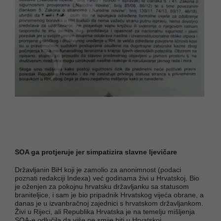
SOA ga protjeruje jer simpatizira slavne ljevičare
Državljanin BiH koji je zamolio za anonimnost (podaci
poznati redakciji Indexa) već godinama živi u Hrvatskoj. Bio
je oženjen za pokojnu hrvatsku državljanku sa statusom
braniteljice, i sam je bio pripadnik Hrvatskog vijeća obrane, a
danas je u izvanbračnoj zajednici s hrvatskom državljankom.
Živi u Rijeci, ali Republika Hrvatska je na temelju mišljenja
SOA-e odlučila da više ne smije biti u Hrvatskoj.