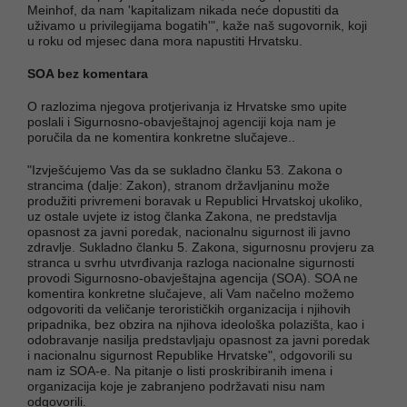
Meinhof, da nam 'kapitalizam nikada neće dopustiti da
uživamo u privilegijama bogatih'", kaže naš sugovornik, koji
u roku od mjesec dana mora napustiti Hrvatsku.
SOA bez komentara
O razlozima njegova protjerivanja iz Hrvatske smo upite
poslali i Sigurnosno-obavještajnoj agenciji koja nam je
poručila da ne komentira konkretne slučajeve..
"Izvješćujemo Vas da se sukladno članku 53. Zakona o
strancima (dalje: Zakon), stranom državljaninu može
produžiti privremeni boravak u Republici Hrvatskoj ukoliko,
uz ostale uvjete iz istog članka Zakona, ne predstavlja
opasnost za javni poredak, nacionalnu sigurnost ili javno
zdravlje. Sukladno članku 5. Zakona, sigurnosnu provjeru za
stranca u svrhu utvrđivanja razloga nacionalne sigurnosti
provodi Sigurnosno-obavještajna agencija (SOA). SOA ne
komentira konkretne slučajeve, ali Vam načelno možemo
odgovoriti da veličanje terorističkih organizacija i njihovih
pripadnika, bez obzira na njihova ideološka polazišta, kao i
odobravanje nasilja predstavljaju opasnost za javni poredak
i nacionalnu sigurnost Republike Hrvatske", odgovorili su
nam iz SOA-e. Na pitanje o listi proskribiranih imena i
organizacija koje je zabranjeno podržavati nisu nam
odgovorili.