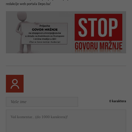
redakcije web portala Depo.ba!
0
karaktera