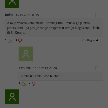
turčin
15.10.2019. 00:27
Ako je veličao komunizam i usranog titu i trebalo ga je prvo
procesuirati , pa poslije robije protjerati u zemlju blagostanja , Kubu
ili S. Koreju.
Odgovori
3
9
poturice
15.10.2019. 01:00
A tebe u Tursku jebo te otac.
5
4