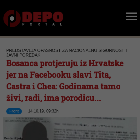
PREDSTAVLJA OPASNOST ZA NACIONALNU SIGURNOST I
JAVNI POREDAK
Bosanca protjeruju iz Hrvatske
jer na Facebooku slavi Tita,
Castra i Chea: Godinama tamo
živi, radi, ima porodicu...
14.10.19, 09:32h
Front