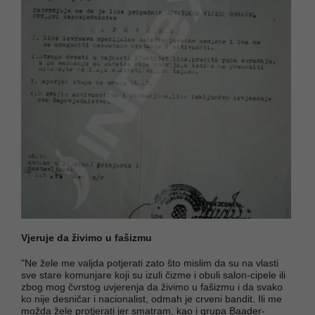
Vjeruje da živimo u fašizmu
"Ne žele me valjda potjerati zato što mislim da su na vlasti
sve stare komunjare koji su izuli čizme i obuli salon-cipele ili
zbog mog čvrstog uvjerenja da živimo u fašizmu i da svako
ko nije desničar i nacionalist, odmah je crveni bandit. Ili me
možda žele protjerati jer smatram, kao i grupa Baader-