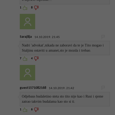
1
8
Sarajlija
14.10.2019. 21:45
Nadri 'advokat',nikada ne zaboravi da te je Tito mogao i
Staljinu ostaviti u amanet,sto je mozda i trebao.
7
4
guest1571082168
14.10.2019. 21:42
Odjebaus budaletino steta sto tito nije kao i Rusi i sjeme
zatrao takvim budalama kao sto si ti.
1
6